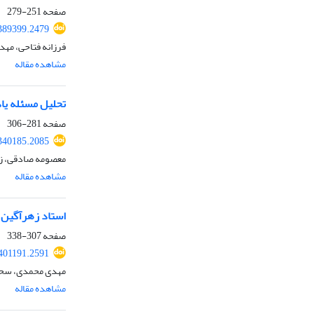
صفحه
251-279
389399.2479
فرزانه فتاحی، مه
مشاهده مقاله
تحلیل مسئله یاد
صفحه
281-306
340185.2085
معصومه صادقی، زهر
مشاهده مقاله
استاد زهرآگین 
صفحه
307-338
401191.2591
مهدی محمدی، سحر 
مشاهده مقاله