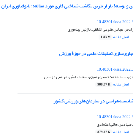
 و توسعۀ باز از طریق نگاشت شناختی فازی مورد مطالعه: نانوفناوری ایران
10.48301/kssa.2022.
ادفر، عباس طلوعی اشلقی، نازنین پیله‌وری
اصل مقاله
1.83 M
 تجاری‌سازی تحقیقات علمی در حوزۀ ورزش
10.48301/kssa.2022.
وردی، سید محمدحسین رضوی، سعید تابش، مرتضی دوستی
اصل مقاله
988.37 K
 شایسته‌هراسی در سازمان‌های ورزشی کشور
10.48301/kssa.2022.
صیادفر، هانی اعتمادی
اصل مقاله
879.47 K