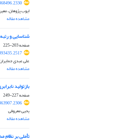
368496.2330
ایوب پژوهان، معین
مشاهده مقاله
شناسایی و رتبه‌ب
صفحه
203-225
393435.2517
علی عبدی جمایران،
مشاهده مقاله
بازتولید نابرا
صفحه
227-249
363907.2306
یحیی معروفی
مشاهده مقاله
تأملی بر نظام م