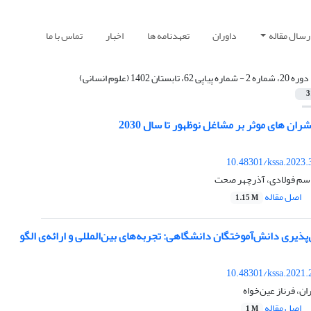
رسال مقاله
داوران
تعهدنامه ها
اخبار
تماس با ما
دوره 20، شماره 2 - شماره پیاپی 62، تابستان 1402 (علوم انسانی)
3
ران های موثر بر مشاغل نوظهور تا سال 2030
10.48301/kssa.2023.
اسم فولادی، آذرچهر صحت
اصل مقاله
1.15 M
پذیری دانش‌آموختگان دانشگاهی: تجربه‌های بین‌المللی و ارائه‌ی الگو
10.48301/kssa.2021.
ن، فرناز عین‌خواه
اصل مقاله
1 M