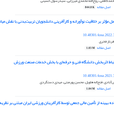
محمدکاظمی، روح‌الله محمدی میرزایی، سیدرسول حسینی
اصل مقاله
844.8 K
 مؤثر بر خلاقیت نوآورانه و کارآفرینی دانشجویان تربیت‌بدنی با نقش می
10.48301/kssa.2022.
رناز فخری
اصل مقاله
1.03 M
تباط اثربخش دانشگاه فنی و حرفه‌ای با بخش خدمات صنعت ورزش
10.48301/kssa.2021.
آبادی، فتح‌اله هاویل، محسن پورمنتی، مهدی دستگردی
اصل مقاله
1.04 M
ده بهینه از تأمین مالی جمعی توسط کارآفرینان ورزشی ایران مبتنی بر نظریه 