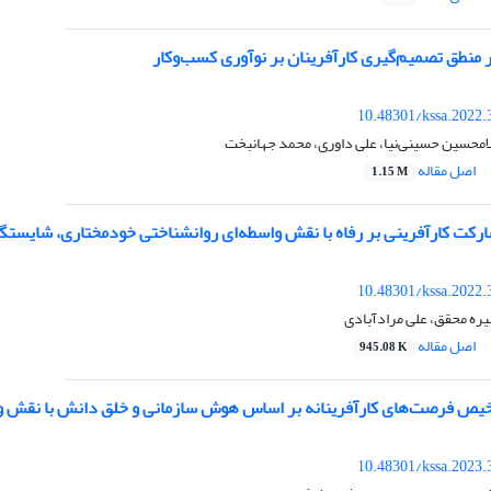
 منطق تصمیم‌گیری کارآفرینان بر نوآوری کسب‌‎و‎کار
10.48301/kssa.2022.
امحسین حسینی‌نیا، علی داوری، محمد جهانبخت
اصل مقاله
1.15 M
ارکت کارآفرینی بر رفاه با نقش واسطه‌ای روانشناختی خودمختاری، شایستگ
10.48301/kssa.2022.
یره محقق، علی مرادآبادی
اصل مقاله
945.08 K
ص فرصت‌های کارآفرینانه بر اساس هوش سازمانی و خلق دانش با نقش و
10.48301/kssa.2023.