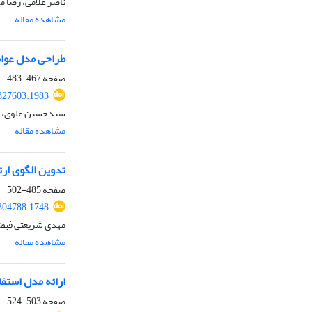
ناصر غلامی، رضا 
مشاهده مقاله
طراحی مدل عوامل
صفحه
467-483
327603.1983
سیدحسین علوی، ف
مشاهده مقاله
تدوین الگوی ار
صفحه
485-502
304788.1748
مهدی شریعتی فیض‌
مشاهده مقاله
ارائه مدل استفا
صفحه
503-524