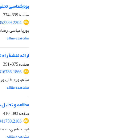
بوم‌شناسی تحقیق
صفحه
339-374
352239.2204
پوریا عباسی، رضا ر
مشاهده مقاله
ارائه نقشۀ راه
صفحه
375-391
316786.1866
میثم نوری خان‌ی
مشاهده مقاله
مطالعه و تحلیل
صفحه
393-410
341759.2103
ایوب عامری، محمد 
مشاهده مقاله