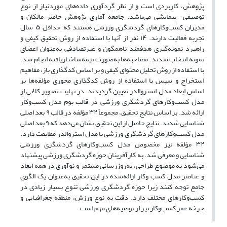
پژوهش، کاربردی است و از نظر گردآوری داده‌های موردنیاز از نوع
توصیفی- پیمایشی می‌باشد. جامعه آماری پژوهش حاضر مالکان و
مدیران کسب‌وکارهای گردشگری ورزشی هستند که حداقل ۵ سال
تجربه فعالیت دارند. ۱۴ نفر از آنها با استفاده از روش تحقیق کیفی و
راهبرد نمونه‌گیری هدفمند ناهمگون و غیر‏تصادفی به‌عنوان اعضای
نمونه انتخاب شدند. مصاحبه‌ها به‌صورت نیمه‌‏ساختاریافته انجام شد.
با استفاده از روش تحلیل محتوای کیفی و بر اساس کدگذاری باز، مفاهیم
استخراج و سپس با استفاده از روش کدگذاری محوری مؤلفه‏‌ها بر
اساس ابعاد مدل استروالدر تعیین گردیدند. در نهایت تصویر کلانی از
مدل کسب‌وکارهای گردشگری ورزشی در قالب بوم مدل کسب‌وکار
ارائه شد. بر اساس نتایج تحقیق، مجموعاً ۳۲ مؤلفه در قالب ۹ بعد اصلی
شناسایی شدند. نتایج حاصل از این تحقیق نشان می‌‏دهد که ۹ بعد اصلی
مدل کسب‌وکارهای گردشگری ورزشی با مدل استروالدر مطابقت دارد.
۳۲ مؤلفه نیز مخصوص مدل کسب‌وکارهای گردشگری ورزشی
شناسایی و معرفی شد. به کارآفرینان حوزه گردشگری ورزشی پیشنهاد
می‌‏شود به موضوع طراحی، به‌‏روز‏رسانی مستمر و نوآوری در همه ابعاد
و عناصر مدل کسب ‏وکار ارائه‌شده در این تحقیق به‌عنوان یک الگوی
جامع توجه کنند زیرا حوزه گردشگری ورزشی تنوع بسیار زیادی در
کسب‌وکارهای مختلف دارد. دقت به نوع ورزش، منطقه جغرافیایی و
چرخه عمر کسب‏‌وکار نیز از توصیه‌‏های مهم است.