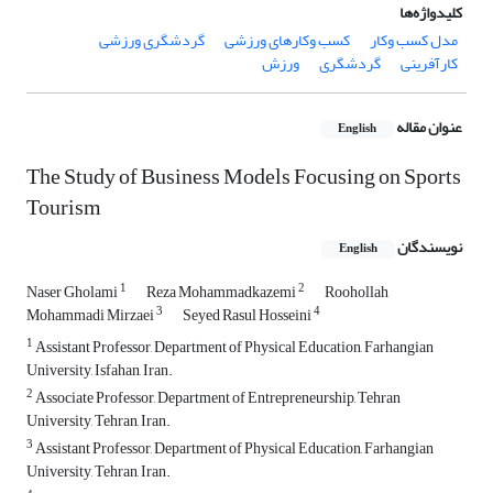
کلیدواژه‌ها
مدل کسب وکار
کسب وکارهای ورزشی
گردشگری ورزشی
کارآفرینی
گردشگری
ورزش
عنوان مقاله
English
The Study of Business Models Focusing on Sports
Tourism
نویسندگان
English
1
2
Naser Gholami
Reza Mohammadkazemi
Roohollah
3
4
Mohammadi Mirzaei
Seyed Rasul Hosseini
1
Assistant Professor, Department of Physical Education, Farhangian
University, Isfahan, Iran.
2
Associate Professor, Department of Entrepreneurship, Tehran
University, Tehran, Iran.
3
Assistant Professor, Department of Physical Education, Farhangian
University, Tehran, Iran.