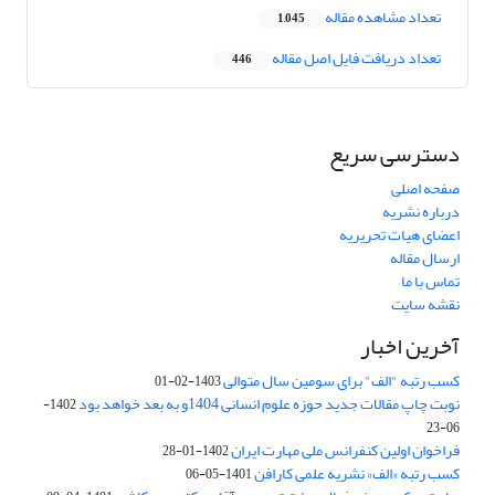
تعداد مشاهده مقاله
1,045
تعداد دریافت فایل اصل مقاله
446
دسترسی سریع
صفحه اصلی
درباره نشریه
اعضای هیات تحریریه
ارسال مقاله
تماس با ما
نقشه سایت
آخرین اخبار
کسب رتبه "الف" برای سومین سال متوالی
1403-02-01
نوبت چاپ مقالات جدید حوزه علوم انسانی 1404و به بعد خواهد بود
1402-
06-23
فراخوان اولین کنفرانس ملی مهارت ایران
1402-01-28
کسب رتبه «الف» نشریه علمی کارافن
1401-05-06