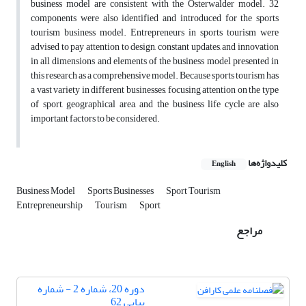
business model are consistent with the Osterwalder model. 32
components were also identified and introduced for the sports
tourism business model. Entrepreneurs in sports tourism were
advised to pay attention to design, constant updates, and innovation
in all dimensions and elements of the business model presented in
this research as a comprehensive model. Because sports tourism has
a vast variety in different businesses, focusing attention on the type
of sport, geographical area, and the business life cycle are also
important factors to be considered.
کلیدواژه‌ها
English
Business Model
Sports Businesses
Sport Tourism
Entrepreneurship
Tourism
Sport
مراجع
دوره 20، شماره 2 - شماره
پیاپی 62