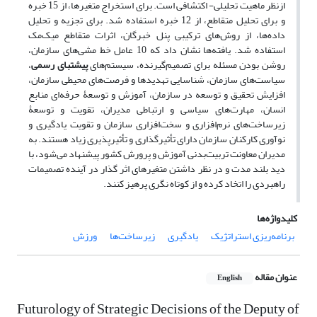
ازنظر ماهیت تحلیلی- اکتشافی است. برای استخراج متغیرها، از 15 خبره
و برای تحلیل متقاطع، از 12 خبره استفاده شد. برای تجزیه‌ و تحلیل
داده‌­ها، از روش­‌های ترکیبی پنل خبرگان، اثرات متقاطع میک‌­مک
استفاده شد. یافته‌­ها نشان داد که 10 عامل خط مشی‌های سازمان،
روشن بودن مسئله برای تصمیم‌گیرنده، سیستم‌های
پیشتبای رسمی
،
سیاست‌های سازمان، شناسایی تهدیدها و فرصت‌های محیطی سازمان،
افزایش تحقیق و توسعه در سازمان، آموزش و توسعۀ حرفه­‌ای منابع
انسان، مهارت‌های سیاسی و ارتباطی مدیران، تقویت و توسعۀ
زیرساخت‌های نرم‌افزاری و سخت‌افزاری سازمان و تقویت یادگیری و
نوآوری کارکنان سازمان دارای تأثیرگذاری و تأثیرپذیری زیاد هستند. به
مدیران معاونت تربیت‌بدنی آموزش ‌و پرورش کشور پیشنهاد می‌­شود، با
دید بلند مدت و در نظر داشتن متغیرهای اثر گذار در آینده تصمیمات
راهبردی را اتخاد کرده و از کوتاه نگری پرهیز کنند.
کلیدواژه‌ها
برنامه‌ریزی استراتژیک
یادگیری
زیرساخت‌ها
ورزش
عنوان مقاله
English
Futurology of Strategic Decisions of the Deputy of