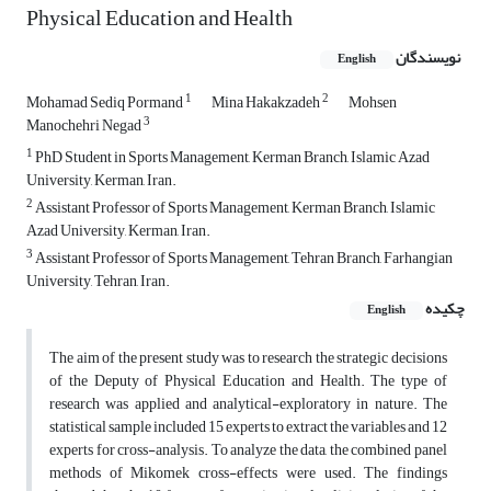
Physical Education and Health
نویسندگان
English
1
2
Mohamad Sediq Pormand
Mina Hakakzadeh
Mohsen
3
Manochehri Negad
1
PhD Student in Sports Management, Kerman Branch, Islamic Azad
University, Kerman, Iran.
2
Assistant Professor of Sports Management, Kerman Branch, Islamic
Azad University, Kerman, Iran.
3
Assistant Professor of Sports Management, Tehran Branch, Farhangian
University, Tehran, Iran.
چکیده
English
The aim of the present study was to research the strategic decisions
of the Deputy of Physical Education and Health. The type of
research was applied and analytical-exploratory in nature. The
statistical sample included 15 experts to extract the variables and 12
experts for cross-analysis. To analyze the data, the combined panel
methods of Mikomek cross-effects were used. The findings