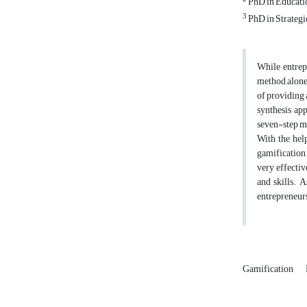
PhD in Educatio
3
PhD in Strategi
While entrepr
method alone 
of providing 
synthesis app
seven-step mo
With the hel
gamification 
very effectiv
and skills. 
entrepreneurs
Gamification