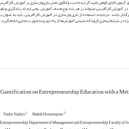
اسایی و اعتبار هریک، از طریق آزمون کاپای کوهن تایید گردیده است و الگوی نقش بازی‌وارسازی بر آموزش کارآفر
ر آموزش کارآفرینی می­تواند بر هر سه نوع هـدف آموزش، یعنی ایجـاد یــادگیری و تغیی
اثرگذار باشد. درنتیجه، استفاده از بازی ­وارسازی در آموزش کارآفرینی، باید به عنوان ی
ه در شرایط بیماری کرونا که بایستی آموزش‌­ها از راه دور و به صورت مجازی انجام گیرد.
 Gamification on Entrepreneurship Education with a Me
2
3
Nader Naderi
Mahdi Hosseinpour
Entrepreneurship, Department of Management and Entrepreneurship, Faculty of Soci