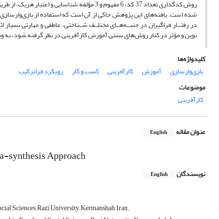
روش کدگذاری تعداد 37 کد، 6 مفهوم و 3 مؤلفه شن
شده است. یافته­‌های این پژوهش حاکی از آن است که استفاده از بازی‌وارسازی د
در رفتــار فراگیران در جنبــه­‌هــای مختلــف شــناختی، عاطفی و مهارتی بسیار 
نوین و مؤثر در کنار روش­‌های سنتی آموزش کارآفرینی در نظر گرفته شود، به ویژ
کلیدواژه‌ها
بازی‌وارسازی
آموزش
کارآفرینی
کسب و کار
رویکرد فراترکیب
موضوعات
کارآفرینی
عنوان مقاله
English
ta-synthesis Approach
نویسندگان
English
al Sciences, Razi University, Kermanshah, Iran.