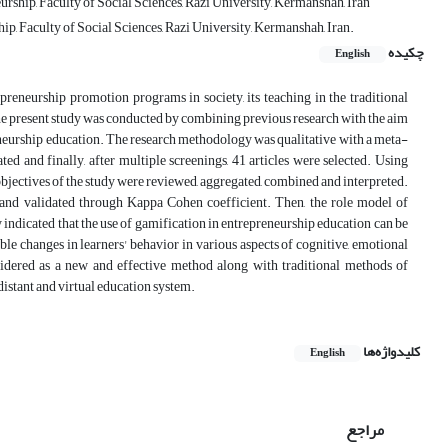
hip, Faculty of Social Sciences, Razi University, Kermanshah, Iran
, Faculty of Social Sciences, Razi University, Kermanshah, Iran.
چکیده
English
reneurship promotion programs in society, its teaching in the traditional
the present study was conducted by combining previous research with the aim
eneurship education. The research methodology was qualitative with a meta-
ted and finally, after multiple screenings, 41 articles were selected. Using
objectives of the study were reviewed, aggregated, combined and interpreted.
 and validated through Kappa Cohen coefficient. Then, the role model of
indicated that the use of gamification in entrepreneurship education can be
able changes in learners' behavior in various aspects of cognitive, emotional
nsidered as a new and effective method along with traditional methods of
istant and virtual education system.
کلیدواژه‌ها
English
مراجع