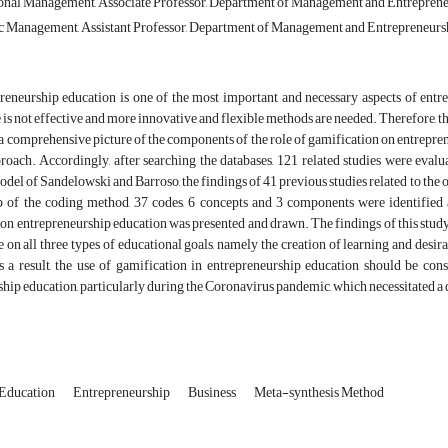
nal Management, Associate Professor, Department of Management and Entrepreneurs
c Management, Assistant Professor, Department of Management and Entrepreneurship
eneurship education is one of the most important and necessary aspects of entrep
is not effective and more innovative and flexible methods are needed. Therefore, 
a comprehensive picture of the components of the role of gamification on entrepr
roach. Accordingly, after searching the databases, 121 related studies were evalua
del of Sandelowski and Barroso, the findings of 41 previous studies related to the 
p of the coding method, 37 codes, 6 concepts and 3 components were identified
on entrepreneurship education was presented and drawn. The findings of this study 
e on all three types of educational goals, namely the creation of learning and desir
As a result, the use of gamification in entrepreneurship education should be co
hip education, particularly during the Coronavirus pandemic, which necessitated a d
Education
Entrepreneurship
Business
Meta-synthesis Method