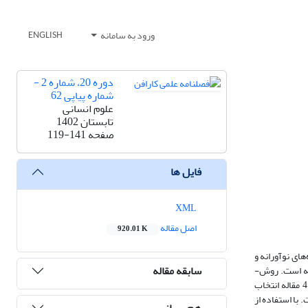
ورود به سامانه
ENGLISH
دوره 20، شماره 2 -
شماره پیاپی 62
علوم انسانی
تابستان 1402
صفحه
119-141
فایل ها
XML
اصل مقاله
920.01 K
های نوآورانه و
سابقه مقاله
منعطف‌‌تری نیاز است. لذا هدف پژوهش حاضر از طریق ترکیب تحقیقات پیشین با ارائه تصویری جامع از مؤلفه­‌های نقش بازی‌­وارسازی بر آموزش کارآفرینی انجام گرفته است. روش‌­
شناسی پژوهش، کیفی با رویکرد فراترکیب است. بر این اساس، پس از جستجو در پایگاه­‌های اطلاعاتی، تعداد 121 مطالعه مرتبط ارزیابی و در نهایت، پس از بررسی 41 مقاله انتخاب
یر شده است. با استفاده از
هم رسانی