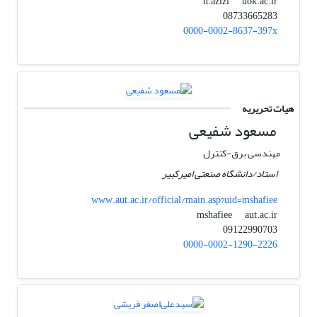
uok.ac.ir
n.azizi
08733665283
0000-0002-8637-397x
هیات تحریریه
مسعود شفیعی
مهندسی برق-کنترل
استاد/دانشگاه صنعتی امیرکبیر
www.aut.ac.ir/official/main.asp?uid=mshafiee
aut.ac.ir
mshafiee
09122990703
0000-0002-1290-2226