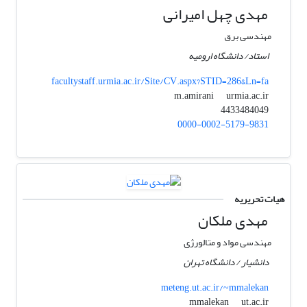
مهدی چهل امیرانی
مهندسی برق
استاد/ دانشگاه ارومیه
facultystaff.urmia.ac.ir/Site/CV.aspx?STID=286&Ln=fa
urmia.ac.ir
m.amirani
4433484049
0000-0002-5179-9831
هیات تحریریه
مهدی ملکان
مهندسی مواد و متالورژی
دانشیار / دانشگاه تهران
meteng.ut.ac.ir/~mmalekan
ut.ac.ir
mmalekan