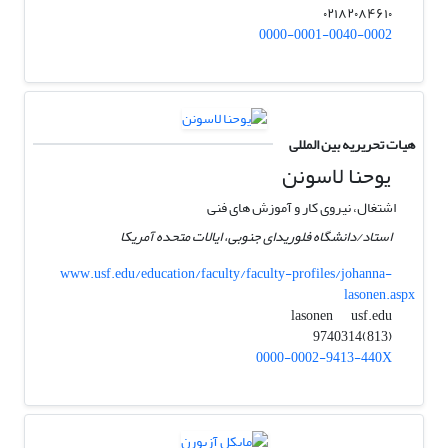
۰۲۱۸۲۰۸۴۶۱۰
0000-0001-0040-0002
هیات تحریریه بین المللی
یوحنا لاسونن
اشتغال، نیروی کار و آموزش های فنی
استاد/دانشگاه فلوریدای جنوبی، ایالات متحده آمریکا
www.usf.edu/education/faculty/faculty-profiles/johanna-
lasonen.aspx
usf.edu
lasonen
(813)9740314
0000-0002-9413-440X