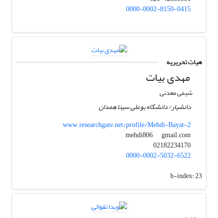
0000-0002-8150-0415
هیات تحریریه
مهدی بیات
شیمی معدنی
دانشیار/ دانشگاه بوعلی سینا همدان
www.researchgate.net/profile/Mehdi-Bayat-2
gmail.com
mehdi806
02182234170
0000-0002-5032-6522
h-index:
23