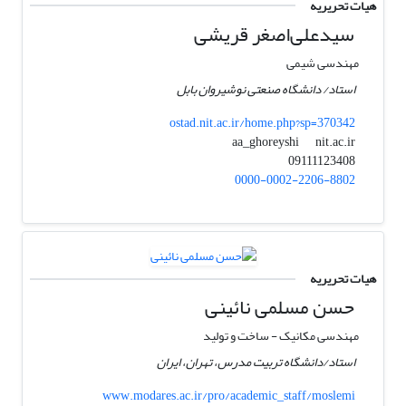
هیات تحریریه
سیدعلی‌اصغر قریشی
مهندسی شیمی
استاد/ دانشگاه صنعتی نوشیروان بابل
ostad.nit.ac.ir/home.php?sp=370342
nit.ac.ir
aa_ghoreyshi
09111123408
0000-0002-2206-8802
هیات تحریریه
حسن مسلمی نائینی
مهندسی مکانیک - ساخت و تولید
استاد/دانشگاه تربیت مدرس، تهران، ایران
www.modares.ac.ir/pro/academic_staff/moslemi