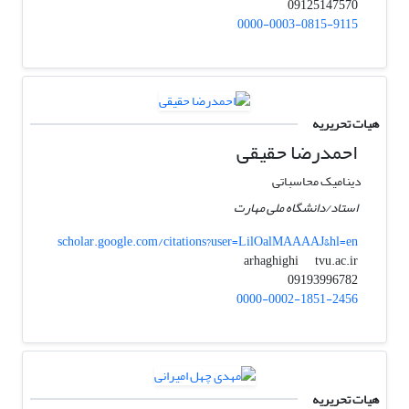
09125147570
0000-0003-0815-9115
هیات تحریریه
احمدرضا حقیقی
دینامیک محاسباتی
استاد/دانشگاه ملی مهارت
scholar.google.com/citations?user=LilOalMAAAAJ&hl=en
tvu.ac.ir
arhaghighi
09193996782
0000-0002-1851-2456
هیات تحریریه