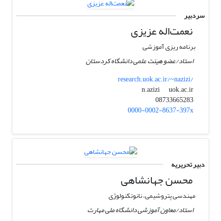
سردبیر
نعمت‌اله عزیزی
برنامه ریزی آموزشی
استاد/عضو هیئت علمی دانشگاه کردستان
research.uok.ac.ir/~nazizi/
uok.ac.ir
n.azizi
08733665283
0000-0002-8637-397x
دبیر تحریریه
محسن جهانشاهی
مهندسی پتروشیمی، نانوتکنولوژی
استاد/معاون آموزشی دانشگاه ملی مهارت