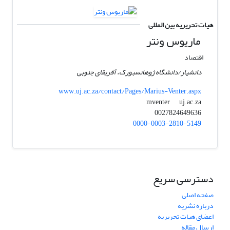
هیات تحریریه بین المللی
ماریوس ونتر
اقتصاد
دانشیار/دانشگاه ژوهانسبورک، آفریقای جنوبی
www.uj.ac.za/contact/Pages/Marius-Venter.aspx
uj.ac.za
mventer
0027824649636
0000-0003-2810-5149
دسترسی سریع
صفحه اصلی
درباره نشریه
اعضای هیات تحریریه
ارسال مقاله