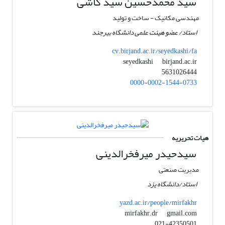
سید محمدحسین سید کاشی
مهندسی مکانیک - ساخت و تولید
استاد/ عضو هیئت علمی دانشگاه بیرجند
cv.birjand.ac.ir/seyedkashi/fa
birjand.ac.ir
seyedkashi
5631026444
0000-0002-1544-0733
هیات تحریریه
سیدحیدر میرفخرالدینی
مدیریت صنعتی
استاد/دانشگاه یزد
yazd.ac.ir/people/mirfakhr
gmail.com
mirfakhr.dr
021-42350501