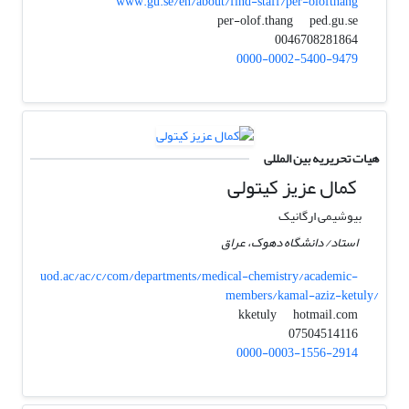
www.gu.se/en/about/find-staff/per-olofthang
ped.gu.se
per-olof.thang
0046708281864
0000-0002-5400-9479
هیات تحریریه بین المللی
کمال عزیز کیتولی
بیوشیمی ارگانیک
استاد/ دانشگاه دهوک، عراق
uod.ac/ac/c/com/departments/medical-chemistry/academic-
members/kamal-aziz-ketuly/
hotmail.com
kketuly
07504514116
0000-0003-1556-2914