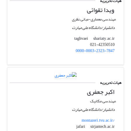
هیات تحریریه
ویدا تقوائی
مهندسی معماری-مبانی نظری
دانشیار/دانشگاه ملی مهارت
shariaty.ac.ir
taghvaei
021-42350510
0000-0003-2323-7847
هیات تحریریه
اکبر جعفری
مهندسی مکانیک
دانشیار/دانشگاه ملی مهارت
montazeri.tvu.ac.ir/
sirjantech.ac.ir
jafari