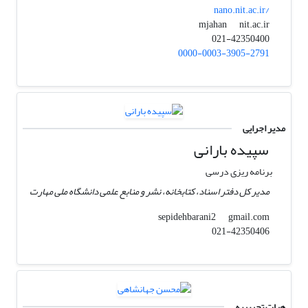
nano.nit.ac.ir/
nit.ac.ir
mjahan
021-42350400
0000-0003-3905-2791
مدیر اجرایی
سپیده بارانی
برنامه ریزی درسی
مدیر کل دفتر اسناد، کتابخانه، نشر و منابع علمی دانشگاه ملی مهارت
gmail.com
sepidehbarani2
021-42350406
هیات تحریریه