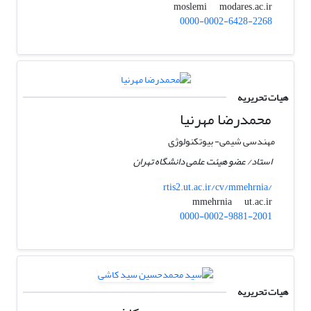
modares.ac.ir
moslemi
0000-0002-6428-2268
هیات تحریریه
محمدرضا مهرنیا
مهندسی شیمی- بیوتکنولوژی
استاد/ عضو هیئت علمی دانشگاه تهران
rtis2.ut.ac.ir/cv/mmehrnia/
ut.ac.ir
mmehrnia
0000-0002-9881-2001
هیات تحریریه