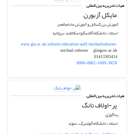
هیات تحریریه بین المللی
مایکل آزبورن
آموزش بزرگسالان و آموزش مادام العمر
استاد/ دانشگاه گلاسگو اسکاتلند، بریتانیا
www.gla.ac.uk/schools/education/staff/michaelosborne/
glasgow.ac.uk
michael.osborne
01413303414
0000-0002-1609-385X
هیات تحریریه بین المللی
پر-اولاف تانگ
پداگوژی
استاد/ دانشگاه گوتنبرگ. سوئد