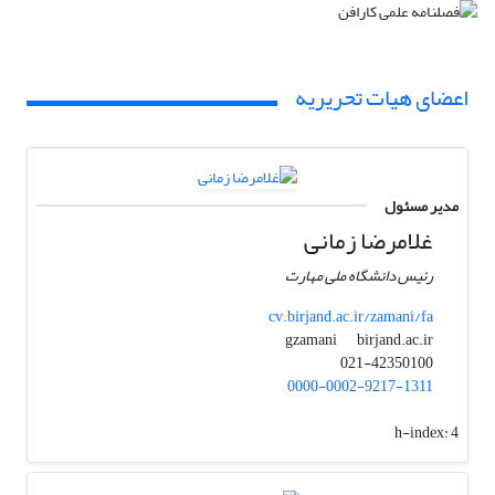
اعضای هیات تحریریه
مدیر مسئول
غلامرضا زمانی
رئیس دانشگاه ملی مهارت
cv.birjand.ac.ir/zamani/fa
birjand.ac.ir
gzamani
021-42350100
0000-0002-9217-1311
h-index:
4