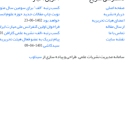
صفحه اصلی
کسب رتبه "الف" برای سومین سال متوا
درباره نشریه
اعضای هیات تحریریه
خواهد بود
1402-06-23
ارسال مقاله
فراخوان اولین کنفرانس ملی مهارت ایرا
تماس با ما
کسب رتبه «الف» نشریه علمی کارافن
05-06
نقشه سایت
پیام تبریک به عضو فعال هیئت تحریریه 
سیدکاشی
1401-04-09
سامانه مدیریت نشریات علمی.
طراحی و پیاده سازی از
سیناوب