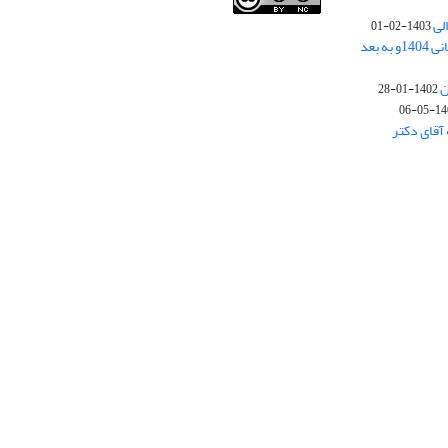
لی
1403-02-01
نوبت چاپ مقالات جدید حوزه علوم انسانی 1404و به بعد
ن
1402-01-28
1401-
آقای دکتر