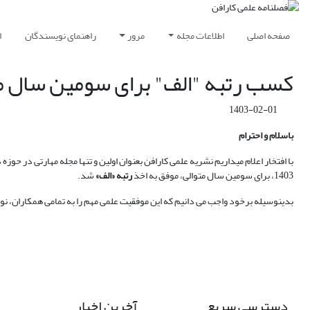
صفحه اصلی
اطلاعات مجله
مرور
راهنمای نویسندگان
ا
کسب رتبه "الف" برای سومین سال م
1403-02-01
باسلام و احترام
با افتخار اعلام میداریم نشریه علمی کارافن بعنوان اولین و تنها مجله مهارتی در
1403، برای سومین سال متوالی، موفق به اخذ
رتبه
«الف»
شد.
بدینوسیله برخود واجب می دانیم که این موفقیت علمی مهم را به تمامی همکاران، ن
دسترسی سریع
آخرین اخبار