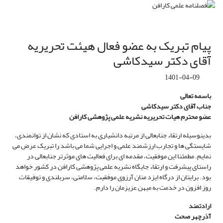
پیام تبریک به عضو فعال هیئت تحریریه
آقای دکتر سیدکاشی
1401-04-09
باسمه تعالی
جناب آقای دکتر سیدکاشی
عضو محترم هیات تحریریه نشریه علمی پژوهشی کارافن
بدینوسیله ارتقاء جنابعالی از مرتبه دانشیاری به استادی که نشان از توانمندی،
شایستگی ها و تجارب ارزشمند علمی و اجرایی شما می باشد را تبریک عرض می
نمایم. مطمئنا این موفقیت، مقدمه ای برای فعالیت های موثرتر جنابعالی در
راستای پیشرفت و ارتقاء جایگاه نشریه علمی پژوهشی کارافن در کشور خواهد
بود. برایتان از درگاه ایزد منان آرزوی موفقیت، سلامتی، سربلندی و توفیقات
روز افزون در خدمت به میهن عزیزمان را دارم.
ارادتمند
آذرچهر صحت