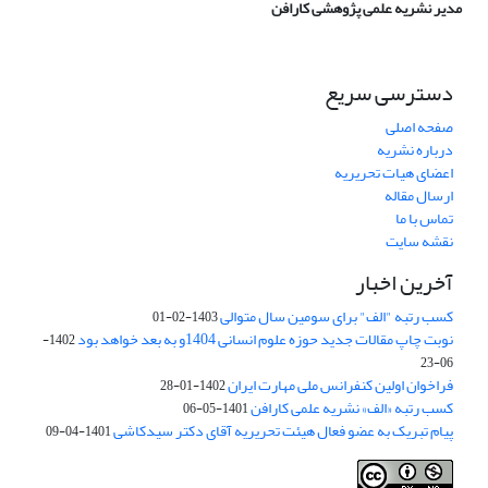
مدیر نشریه علمی پژوهشی کارافن
دسترسی سریع
صفحه اصلی
درباره نشریه
اعضای هیات تحریریه
ارسال مقاله
تماس با ما
نقشه سایت
آخرین اخبار
کسب رتبه "الف" برای سومین سال متوالی
1403-02-01
نوبت چاپ مقالات جدید حوزه علوم انسانی 1404و به بعد خواهد بود
1402-
06-23
فراخوان اولین کنفرانس ملی مهارت ایران
1402-01-28
کسب رتبه «الف» نشریه علمی کارافن
1401-05-06
پیام تبریک به عضو فعال هیئت تحریریه آقای دکتر سیدکاشی
1401-04-09