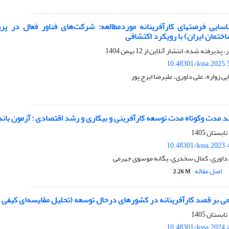
ختمان ایران) با رویکرد اکتشافی
ر، پذیرفته شده، انتشار آنلاین از
12 بهمن 1404
10.48301/kssa.2025.
 زواره، علی داوری، علیرضا ایرج پور
 مدت وکوتاه مدت توسعه کارآفرینی و بیکاری و رشد اقتصادی : آزمون باند RDL
10.48301/kssa.2023.
ی داوری، کمال سخدری، یگانه موسوی جهرمی
اصل مقاله
2.26 M
می بر قصد کارآفرینانه در کشورهای درحال توسعه (تحلیل مقایسه‌ای کیفی 
10.48301/kssa.2024.