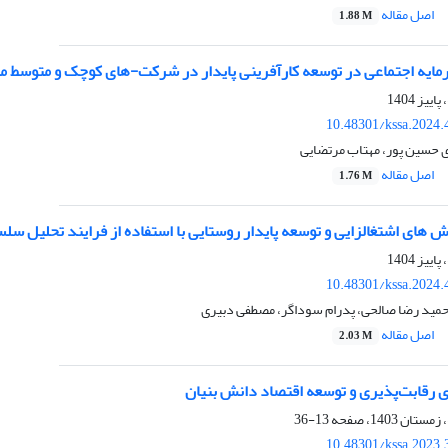
اصل مقاله
1.88 M
یه اجتماعی در توسعه کارآفرینی پایدار در شرکت-های کوچک و متوسط 
10.48301/kssa.2024.
حسین پور، مهتاب مرتضایی
اصل مقاله
1.76 M
 های اشتغالزایی و توسعه پایدار روستایی با استفاده از فرایند تحلیل سلسله م
10.48301/kssa.2024.
مید رضا صالحی، پدرام سوداگر، مصطفی دبیری
اصل مقاله
2.03 M
رقابت‌پذیری و توسعه اقتصاد دانش بنیان
13-36
10.48301/kssa.2023.