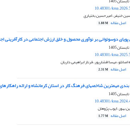
10.48301/kssa.2026.
سین خنیفر، امیرحسین بختیاری
اصل مقاله
1.88 M
ی پویای دوسوتوانی بر نوآوری محصول و خلق ارزش اجتماعی در کارآفرینی اج
10.48301/kssa.2025.
 اصانلو، مهسا افشارپور، فرناز ابراهیمی داریان
اصل مقاله
2.31 M
بندی مهمترین شاخصهای فرهنگ کار در استان کرمانشاه و ارائه راهکارهای 
10.48301/kssa.2024.
 بهور، ایوب پژوهان
اصل مقاله
1.77 M