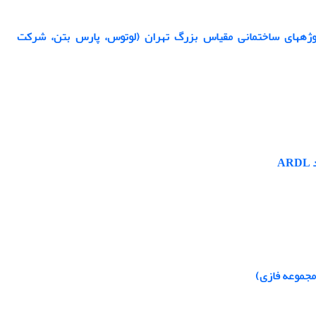
ارائه الگوی شناسایی فرصت‎های کارآفرینانه موردمطالعه: شرکت‌های فناور فعال در پروژه‎های ساختمانی مقیاس بزرگ تهران (لوتوس، پارس بتن، شرکت
A
مجموعه فازی)