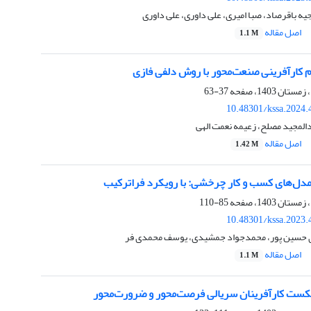
یه باقرصاد، صبا امیری، علی داوری، علی داوری
اصل مقاله
1.1 M
 کارآفرینی صنعت‌محور با روش دلفی فازی
37-63
10.48301/kssa.2024.
المجید مصلح، زعیمه نعمت الهی
اصل مقاله
1.42 M
مدل‌های کسب و کار چرخشی: با رویکرد فراترکیب
85-110
10.48301/kssa.2023.
ی حسین پور، محمدجواد جمشیدی، یوسف محمدی فر
اصل مقاله
1.1 M
کست کارآفرینان سریالی فرصت‌محور و ضرورت‌محور