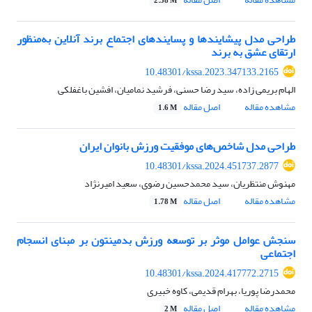
2.58 M
طراحی مدل پیشایندها و پسایندهای اجتماع برند آنلاین به‌منظور
ارتقای عشق به برند
10.48301/kssa.2023.347133.2165
الهام بریمی زاده، سید رضا حسنی، فرشید نمامیان، افشین باغفلکی
مشاهده مقاله
اصل مقاله
1.6 M
طراحی مدل شاخص‌های موفقیت ورزش بانوان ایران
10.48301/kssa.2024.451737.2877
مهنوش منتظریان، سید محمدحسین رضوی، سعید امیرنژاد
مشاهده مقاله
اصل مقاله
1.78 M
سنجش عوامل موثر بر توسعه ورزش بدمینتون بر مبنای انسجام
اجتماعی
10.48301/kssa.2024.417772.2715
محمدرضا پوریا، بهرام قدیمی، کاوه خبیری
مشاهده مقاله
اصل مقاله
2 M