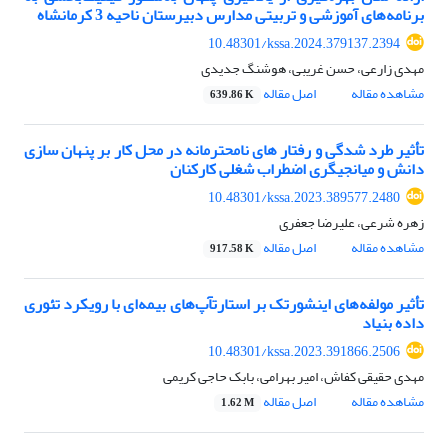
برنامه‌های آموزشی و تربیتی مدارس دبیرستان ناحیه 3 کرمانشاه
10.48301/kssa.2024.379137.2394
مهدی زارعی، حسن غریبی، ھوشنگ جدیدی
مشاهده مقاله
اصل مقاله
639.86 K
تأثیر طرد شدگی و رفتار های نامحترمانه در محل کار بر پنهان سازی
دانش و میانجیگری اضطراب شغلی کارکنان
10.48301/kssa.2023.389577.2480
زهره شرعی، علیرضا جعفری
مشاهده مقاله
اصل مقاله
917.58 K
تأثیر مولفه‌های اینشورتک بر استارتآپ‌های بیمه‌ای با رویکرد تئوری
داده بنیاد
10.48301/kssa.2023.391866.2506
مهدی حقیقی کفاش، امیر بهرامی، بابک حاجی کریمی
مشاهده مقاله
اصل مقاله
1.62 M