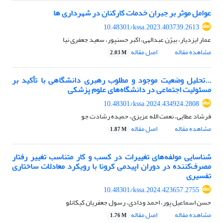
عوامل موثر بر جبران خدمات کارکنان در شهرداری ها
10.48301/kssa.2023.403739.2613
عمار ایزدیار، بیژن عبدالهی، اکبر حسنپور، سعید جعفری نیا
مشاهده مقاله
اصل مقاله
2.03 M
...تحلیل وضعیت موجود و مطلوب رهبری دانشگاهی با تأکید بر
مسئولیت اجتماعی در دانشگاه‌های علوم پزشکی
10.48301/kssa.2024.434924.2808
فرشاد عطایی، نعمت الله عزیزی، حمیده رشادت جو
مشاهده مقاله
اصل مقاله
1.87 M
شناسایی مولفه‌های تغییرات در کسب و کار متناسب تغییر رفتار
مصرف‌کننده در دوران اپیدمی کرونا با رویکرد معادلات ساختاری
تفسیری
10.48301/kssa.2024.423657.2755
حسن اسماعیل پور، احمد ودادی، رسول جعفریان کیکانلو
مشاهده مقاله
اصل مقاله
1.76 M