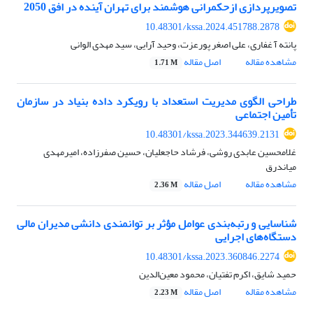
تصویرپردازی ازحکمرانی هوشمند برای تهران آینده در افق 2050
10.48301/kssa.2024.451788.2878
پانته آ غفاری، علی اصغر پورعزت، وحید آرایی، سید مهدی الوانی
مشاهده مقاله
اصل مقاله
1.71 M
طراحی الگوی مدیریت استعداد با رویکرد داده بنیاد در سازمان
تأمین اجتماعی
10.48301/kssa.2023.344639.2131
غلامحسین عابدی روشی، فرشاد حاجعلیان، حسین صفرزاده، امیرمهدی
میاندرق
مشاهده مقاله
اصل مقاله
2.36 M
شناسایی و رتبه‌بندی عوامل مؤثر بر توانمندی دانشی مدیران مالی
دستگاه‌های اجرایی
10.48301/kssa.2023.360846.2274
حمید شایق، اکرم تفتیان، محمود معین‌الدین
مشاهده مقاله
اصل مقاله
2.23 M