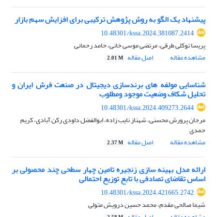
پیشنهاد یک الگو به روش پژوهش ترکیبی برای افزایش سهم بازار
10.48301/kssa.2024.381087.2414
پریسا توکلی طرقی، مرتضی موسی خانی، حامد رحمانی
مشاهده مقاله
اصل مقاله
2.01 M
شناسایی مولفه های برندسازی دیجیتال در صنعت فرش ایران و
تحلیل شکاف وضعیت موجود ومطلوب
10.48301/kssa.2024.409273.2644
مرجان پرورش محسنی، شهناز نایب زاده، ابوالفضل داودی رکن آبادی، کریم
حمدی
مشاهده مقاله
اصل مقاله
2.37 M
ارائه مدل بهینه سازی زنجیره تامین چهار سطحی چند محصولی بر
اساس تقاضای تصادفی با تابع توزیع احتمالی
10.48301/kssa.2024.421665.2742
شیما صالحی مقدم، محمد حسین درویش متولی
مشاهده مقاله
اصل مقاله