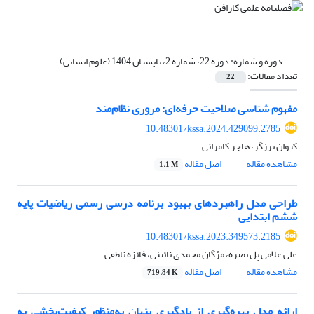
دوره و شماره:
دوره 22، شماره 2، تابستان 1404 (علوم انسانی)
تعداد مقالات:
22
مفهوم شناسی صلاحیت حرفه‌ای: مروری نظام‌‌مند
10.48301/kssa.2024.429099.2785
کیوان برزگر، هاجر کامرانی
مشاهده مقاله
اصل مقاله
1.1 M
طراحی مدل راهبردهای بهبود برنامه درسی رسمی ریاضیات پایه
ششم ابتدایی
10.48301/kssa.2023.349573.2185
علی غلامی پل بصره، مژگان محمدی نائینی، فائزه ناطقی
مشاهده مقاله
اصل مقاله
719.84 K
ارائه مدل بهره‌گیری از یادگیری پنهان به‌منظور کیفیت‌بخشی به