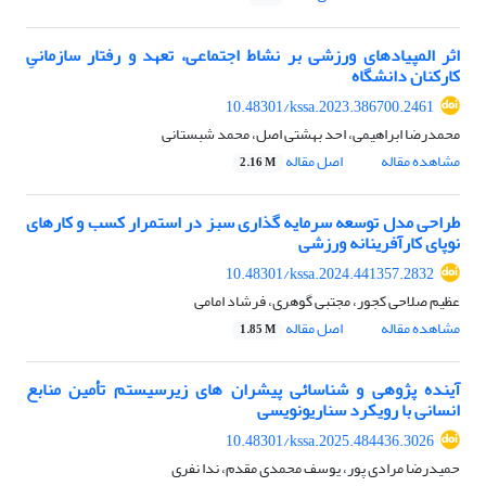
اثر المپیادهای ورزشی بر نشاط اجتماعی، تعهد و رفتار سازمانیِ
کارکنان دانشگاه
10.48301/kssa.2023.386700.2461
محمدرضا ابراهیمی، احد بهشتی اصل، محمد شبستانی
مشاهده مقاله
اصل مقاله
2.16 M
طراحی مدل توسعه سرمایه گذاری سبز در استمرار کسب و کارهای
نوپای کارآفرینانه ورزشی
10.48301/kssa.2024.441357.2832
عظیم صلاحی کجور، مجتبی گوهری، فرشاد امامی
مشاهده مقاله
اصل مقاله
1.85 M
آینده پژوهی و شناسائی پیشران های زیرسیستم تأمین منابع
انسانی با رویکرد سناریونویسی
10.48301/kssa.2025.484436.3026
حمیدرضا مرادی پور، یوسف محمدی مقدم، ندا نفری