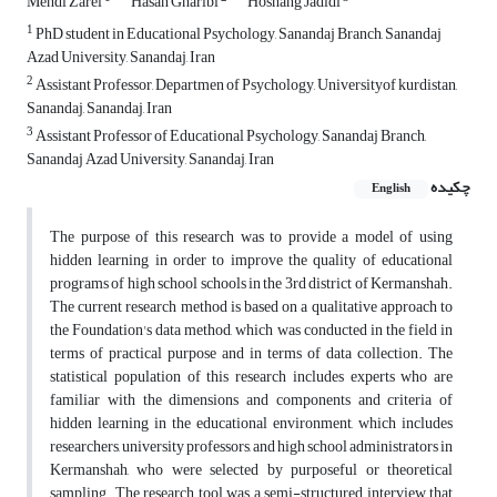
Mehdi Zarei
Hasan Gharibi
Hoshang Jadidi
1
PhD student in Educational Psychology, Sanandaj Branch, Sanandaj
Azad University, Sanandaj, Iran
2
Assistant Professor, Departmen of Psychology, Universityof kurdistan,
Sanandaj, Sanandaj, Iran
3
Assistant Professor of Educational Psychology, Sanandaj Branch,
Sanandaj Azad University, Sanandaj, Iran
چکیده
English
The purpose of this research was to provide a model of using
hidden learning in order to improve the quality of educational
programs of high school schools in the 3rd district of Kermanshah.
The current research method is based on a qualitative approach to
the Foundation's data method, which was conducted in the field in
terms of practical purpose and in terms of data collection. The
statistical population of this research includes experts who are
familiar with the dimensions and components and criteria of
hidden learning in the educational environment, which includes
researchers, university professors, and high school administrators in
Kermanshah, who were selected by purposeful or theoretical
sampling. The research tool was a semi-structured interview that