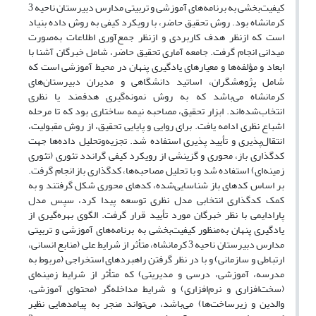
کیفیت‌بخشی به برنامه‌های آموزشی و تربیتی مدارس دبیرستان ناحیه 3
کرمانشاه بود. روش تحقیق حاضر، با رویکرد کیفی به روش داده بنیاد
است که ازنظر هدف کاربردی و ازنظر جمع‌آوری اطلاعات به‌صورت
میدانی انجام گرفت. جامعه آماری تحقیق حاضر، شامل خبرگان آشنا با
ابعاد و مؤلفه‌ها و معیارهای یادگیری پنهان در محیط آموزشی است که
شامل پژوهشگران، اساتید دانشگاهی و مدیران دبیرستان‌های
کرمانشاه می‌باشد که به روش نمونه‌گیری هدفمند یا نظری
انتخاب‌شده‌اند. ابزار تحقیق، مصاحبه نیمه ساختاری بود که تا مرحله
اشباع نظری ادامه یافت. برای روایی و پایایی تحقیق، از روش مقبولیت،
انتقال‌پذیری و تأیید پذیری استفاده شد. تجزیه‌وتحلیل داده‌ها جهت
کدگذاری باز، محوری و گزینشی از رویکرد کیفی گراندد تئوری (تئوری
زمینه‌ای) استفاده شد و با تحلیل مصاحبه‌ها، کدگذاری باز انجام گرفت.
بر اساس کدهای باز شناسایی‌شده، کدهای محوری شکل گرفتند و به
کمک کدگذاری انتخابی مدل نظری توسعه پیدا کرد، سپس مدل
پارادایمی با نظر خبرگان مورد تأیید قرار گرفت. الگوی بهره‌گیری از
یادگیری پنهان به‌منظور کیفیت‌بخشی به برنامه‌های آموزشی و تربیتی
مدارس دبیرستان ناحیه 3 کرمانشاه، متأثر از شرایط علی (منابع انسانی،
ارتباطی و سازمانی) و با در نظر گرفتن راهبردهای استخراجی (مربوط به
مدرسه، آموزشی، درسی و مدیریتی) که متأثر از شرایط زمینه‌ای
(سخت‌افزاری و نرم‌افزاری) و شرایط مداخله‌گر (محتوای آموزشی،
والدین و زیرساخت‌ها) می‌باشد، می‌تواند منجر به پیامدهایی نظیر