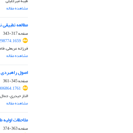
طیبه میرجلیلی
مشاهده مقاله
مطالعه تطبیقی 
صفحه
317-343
298774.1659
فرزانه عربعلی، فا
مشاهده مقاله
اصول راهبردی ط
صفحه
345-361
306864.1761
الناز حیدری، جمال 
مشاهده مقاله
ملاحظات اولیه 
صفحه
363-374