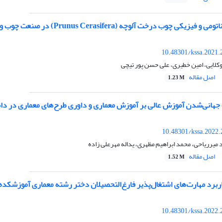
کی چوب درخت آلوچه (Prunus Cerasifera) در صنعت چوب و کاغذ
10.48301/kssa.2021.
کلایی، امین خطیری، علی حسن پور تیچی
اصل مقاله
1.23 M
جهانی‌شدن آموزش عالی بر آموزش معماری و داوری طرح‌های معماری در دان
10.48301/kssa.2022.
 میرریاحی، محمد ابراهیم مظهری، یداله مهرعلی زاده
اصل مقاله
1.52 M
اربرد مهارت‌های اشتغال‌پذیر فارغ‌التحصیلان دختر رشته معماری آموزشکده
10.48301/kssa.2022.