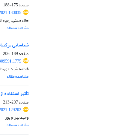
صفحه
175-188
2021.130035
هاله همتی، رقیه اش
مشاهده مقاله
شناسایی ترکیبات
صفحه
189-206
309591.1775
فاطمه شهدادی، طی
مشاهده مقاله
تأثیر استفاده از سیدر و تعداد تزریق FSH ب
صفحه
207-213
2021.129202
وحید بهرام پور
مشاهده مقاله