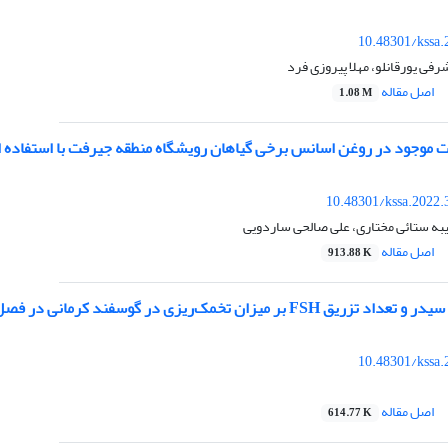
10.48301/kssa.
رفی یورقانلو، مهلا پیروزی فرد
اصل مقاله
1.08 M
 موجود در روغن اسانس برخی گیاهان رویشگاه منطقه جیرفت با استفاده از دست
10.48301/kssa.2022.
به ستائی مختاری، علی صالحی ساردویی
اصل مقاله
913.88 K
ر میزان تخمک‌ریزی در گوسفند کرمانی در فصل غیرتولیدمثلی
10.48301/kssa.
اصل مقاله
614.77 K