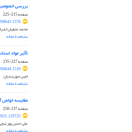
بررسی خصوصیات 
صفحه
215-225
290643.1576
محمد نجفیان اشرفی
مشاهده مقاله
تأثیر مواد است
صفحه
227-235
284644.1510
امین جوربندیان
مشاهده مقاله
مقایسه خواص آن
صفحه
237-250
2021.129725
علی حسن پور تیچی،
مشاهده مقاله