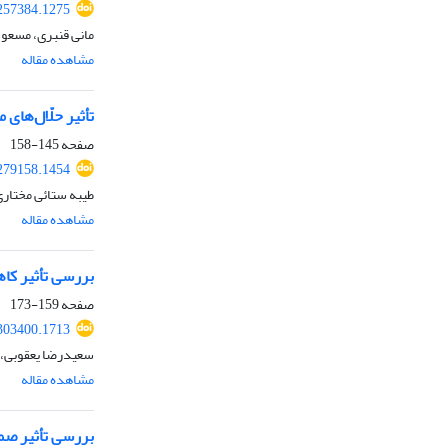
257384.1275
مانی قنبری، مسعو
مشاهده مقاله
تأثیر حلّال‌های مختلف بر میزان د
صفحه
145-158
279158.1454
طیبه ستائی مختار
مشاهده مقاله
بررسی تأثیر ک
صفحه
159-173
303400.1713
سعیدرضا یعقوبی، ا
مشاهده مقاله
بررسی تأثیر صمغ