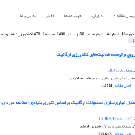
رسال مقاله
داوران
تعهدنامه ها
اخبار
تماس با ما
دوره 18، شماره 4 - شماره پیاپی 56، زمستان 1400، صفحه 1-478 (کشاورزی / هنر و معماری)
2
رویج و توسعه فعالیت‌های کشاورزی ارگانیک
10.48301/kssa.
منفرد، کورش رضایی مقدم، فاطمه بادزبان
اصل مقاله
1.07 M
مدل تجاری‌سازی محصولات ارگانیک براساس تئوری بنیادی (مطالعه موردی: ا
10.48301/kssa.2021.
، عبدالحمید پاپ زن، شیرین آرمند
اصل مقاله
870.64 K