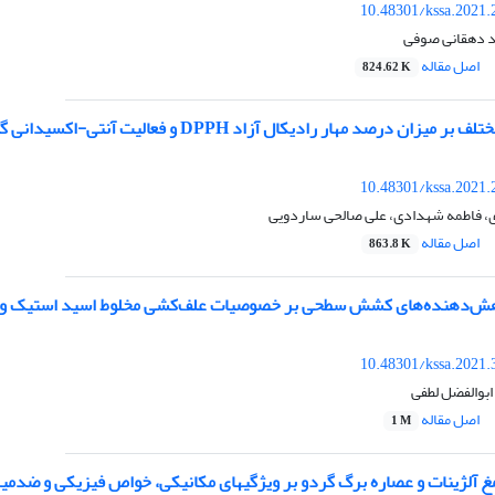
10.48301/kssa.2021.
د دهقانی صوفی
اصل مقاله
824.62 K
رصد مهار رادیکال آزاد DPPH و فعالیت آنتی-اکسیدانی گیاهان دارویی بومی شهرستان جیرفت
10.48301/kssa.2021.
ی، فاطمه شهدادی، علی صالحی ساردویی
اصل مقاله
863.8 K
اهش‌دهنده‌های کشش سطحی بر خصوصیات علف‌کشی مخلوط اسید استیک و
10.48301/kssa.2021.
بوالفضل لطفی
اصل مقاله
1 M
 آلژینات و عصاره برگ گردو بر ویژگی‏های مکانیکی، خواص فیزیکی و ضدمیک