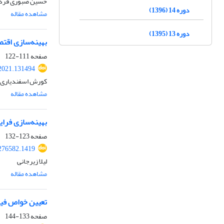
حسین صبوری فرد، 
دوره 14 (1396)
مشاهده مقاله
دوره 13 (1395)
بهینه‌سازی اقت
صفحه
111-122
2021.131494
کورش اسفندیاری،
مشاهده مقاله
بهینه‌سازی فراین
صفحه
123-132
276582.1419
لیلا زیرجانی
مشاهده مقاله
تعیین خواص فیز
صفحه
133-144