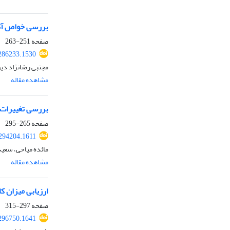
بررسی خواص آناتومی و فیزی
صفحه
251-263
286233.1530
مجتبی رضانژاد دیو
مشاهده مقاله
بررسی تغییرات 
صفحه
265-295
294204.1611
مائده میاحی، سعید
مشاهده مقاله
ارزیابی میزان ک
صفحه
297-315
296750.1641