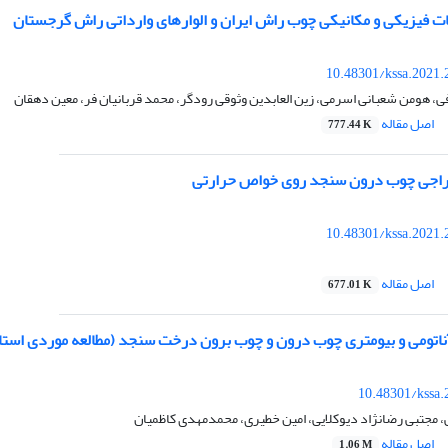
فیزیکی و مکانیکی چوب راش ایران و الوارهای وارداتی راش گرجستان
10.48301/kssa.2021.
، هومن شعبانی اسرمی، زین العابدین وثوقی رودگر، محمد قربانیان فر، معین دهقان
اصل مقاله
777.44 K
خراجی چوب درون سنجد روی خواص حرارتی
10.48301/kssa.2021.
اصل مقاله
677.01 K
اتومی و بیومتری چوب درون و چوب برون درخت سنجد (مطالعه موردی استا
10.48301/kssa.
 مجتبی رضانژاد دیوکلایی، امین خطیری، محمدمهدی کاظمیان
اصل مقاله
1.06 M