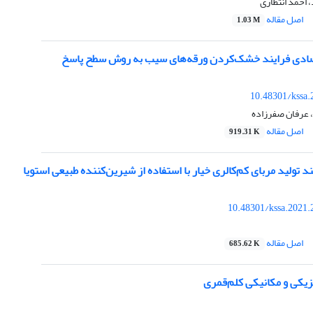
احمد انتظاری
اصل مقاله
1.03 M
صادی فرایند خشک‌کردن ورقه‌های سیب به روش سطح پاسخ
10.48301/kssa.
 عرفان صفرزاده
اصل مقاله
919.31 K
د تولید مربای کم‌کالری خیار با استفاده از شیرین‌کننده طبیعی استویا
10.48301/kssa.2021.
اصل مقاله
685.62 K
یکی و مکانیکی کلم‌قمری