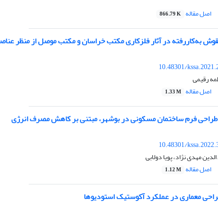
اصل مقاله
866.79 K
نقوش به‌کاررفته در آثار فلزکاری مکتب خراسان و مکتب موصل از منظر عنا
10.48301/kssa.2021.
طمه رقیمی
اصل مقاله
1.33 M
راحی فرم ساختمان مسکونی در بوشهر، مبتنی بر کاهش مصرف انرژی
10.48301/kssa.2022.
الدین مهدی نژاد، پویا دولابی
اصل مقاله
1.12 M
طراحی معماری در عملکرد آکوستیک استودیوها