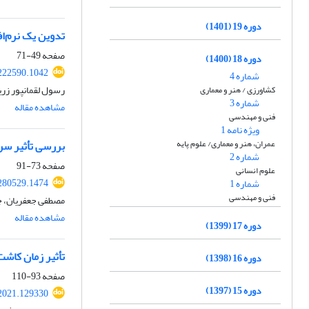
دوره 19 (1401)
تدوین یک نرم‌ا
صفحه
49-71
دوره 18 (1400)
222590.1042
شماره 4
رسول لقمانپور زری
کشاورزی / هنر و معماری
شماره 3
مشاهده مقاله
فنی و مهندسی
ویژه نامه 1
عمران، هنر و معماری/ علوم پایه
بررسی‌ تأثیر سر
شماره 2
صفحه
73-91
علوم انسانی
280529.1474
شماره 1
فنی و مهندسی
مصطفی جعفریان، جل
مشاهده مقاله
دوره 17 (1399)
تأثیر زمان کاشت
دوره 16 (1398)
صفحه
93-110
دوره 15 (1397)
2021.129330