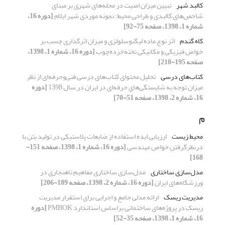
کالبد شهر
تبیین میزان امنیت در محله‌های شهری بر مبنای
شاخص‌های کالبدی و طراحی محیط؛ نمونه موردی شهر ایلام
[دوره 16،
شماره 1، 1398، صفحه 75-92]
کاه گندم
اثر نوع ماده لیگنوسلولزی و میزان اثرگذاری چسب بر
خواص فیزیکی و مکانیکی تخته‌خرده‌چوب
[دوره 16، شماره 1، 1398،
صفحه 195-210]
کتاب‌های درسی
تحلیل محتوای کتاب‌های درسی فنی‌و‌حرفه‌ای از نظر
میزان توجه به شایستگی‌های حرفه‌ای در ایران در سال 1398
[دوره
16، شماره 2، 1398، صفحه 51-70]
م
محیط زیست
ارزیابی ایده استفاده از ضایعات پلاستیکی در تولید بتن با
درنظرگرفتنِ خواص مهندسی
[دوره 16، شماره 1، 1398، صفحه 151-
168]
مدل‌سازی ساختاری
مدل‌سازی ساختاری مفاهیم ناهنجاری در
ورزشگاه‌های ایران
[دوره 16، شماره 2، 1398، صفحه 189-206]
مدیریت ریسک
ارائه مدلی جامع و اجرایی برای استقرار مدیریت
ریسک در پروژه‌های ساختمانی براساس استاندارد PMBOK
[دوره
16، شماره 1، 1398، صفحه 35-52]