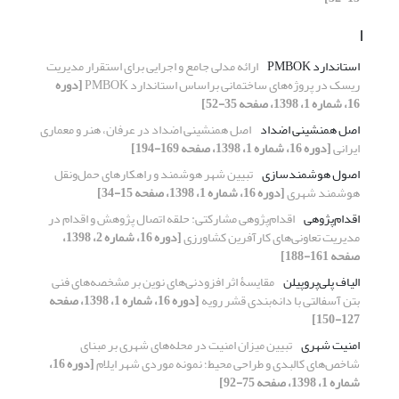
ا
استاندارد PMBOK
ارائه مدلی جامع و اجرایی برای استقرار مدیریت
ریسک در پروژه‌های ساختمانی براساس استاندارد PMBOK
[دوره
16، شماره 1، 1398، صفحه 35-52]
اصل همنشینی اضداد
اصل همنشینی اضداد در عرفان، هنر و معماری
ایرانی
[دوره 16، شماره 1، 1398، صفحه 169-194]
اصول هوشمندسازی
تبیین شهر هوشمند و راهکارهای حمل‌ونقل
هوشمند شهری
[دوره 16، شماره 1، 1398، صفحه 15-34]
اقدام‌پژوهی
اقدام‌پژوهی مشارکتی: حلقه اتصال پژوهش و اقدام در
مدیریت تعاونی‌های کارآفرین کشاورزی
[دوره 16، شماره 2، 1398،
صفحه 161-188]
الیاف پلی‌پروپیلن
مقایسۀ اثر افزودنی‌های نوین بر مشخصه‌های فنی
بتن آسفالتی با دانه‌بندی قشر رویه
[دوره 16، شماره 1، 1398، صفحه
127-150]
امنیت شهری
تبیین میزان امنیت در محله‌های شهری بر مبنای
شاخص‌های کالبدی و طراحی محیط؛ نمونه موردی شهر ایلام
[دوره 16،
شماره 1، 1398، صفحه 75-92]