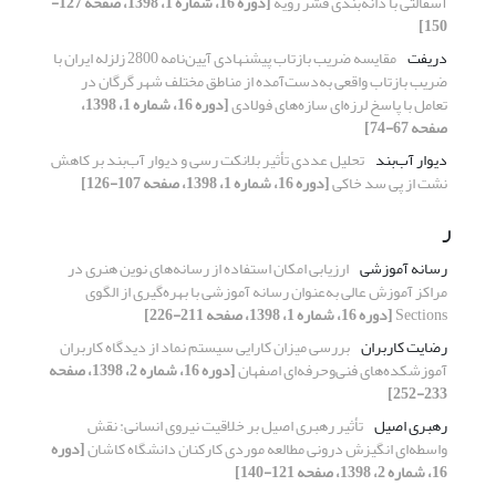
آسفالتی با دانه‌بندی قشر رویه
[دوره 16، شماره 1، 1398، صفحه 127-
150]
دریفت
مقایسه ضریب بازتاب پیشنهادی آیین‌نامه 2800 زلزله ایران با
ضریب بازتاب واقعی به‌دست‌آمده از مناطق مختلف شهر گرگان در
تعامل با پاسخ لرزه‌ای سازه‌های فولادی
[دوره 16، شماره 1، 1398،
صفحه 67-74]
دیوار آب‌بند
تحلیل عددی تأثیر بلانکت رسی و دیوار آب‌بند بر کاهش
نشت از پی سد خاکی
[دوره 16، شماره 1، 1398، صفحه 107-126]
ر
رسانه آموزشی
ارزیابی امکان استفاده از رسانه‌های نوین هنری در
مراکز آموزش عالی به‌عنوان رسانه آموزشی با بهره‌گیری از الگوی
Sections
[دوره 16، شماره 1، 1398، صفحه 211-226]
رضایت کاربران
بررسی میزان کارایی سیستم نماد از دیدگاه کاربران
آموزشکده‌های فنی‌وحرفه‌ای اصفهان
[دوره 16، شماره 2، 1398، صفحه
233-252]
رهبری اصیل
تأثیر رهبری اصیل بر خلاقیت نیروی انسانی: نقش
واسطه‌ای انگیزش درونی مطالعه موردی کارکنان دانشگاه کاشان
[دوره
16، شماره 2، 1398، صفحه 121-140]