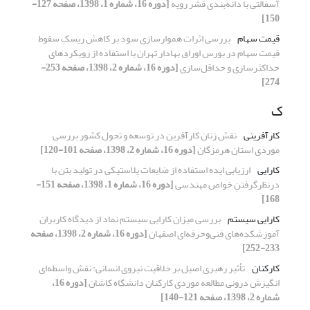
آسفالتی با دانه‌بندی قشر رویه
[دوره 16، شماره 1، 1398، صفحه 127-
150]
قیمت سهام
بررسی اثرات هموارسازی سود بر کاهش ریسکِ سقوط
قیمت سهام در بورس اوراق بهادار تهران با استفاده از رویکردهای
حداکثر‌سازی و حداقل‌سازی
[دوره 16، شماره 2، 1398، صفحه 253-
274]
ک
کارآفرینی
نقش زنان کارآفرین در توسعه و تحول کشور بررسی
موردی استان هرمزگان
[دوره 16، شماره 2، 1398، صفحه 101-120]
کارایی
ارزیابی ایده استفاده از ضایعات پلاستیکی در تولید بتن با
درنظرگرفتنِ خواص مهندسی
[دوره 16، شماره 1، 1398، صفحه 151-
168]
کارایی سیستم
بررسی میزان کارایی سیستم نماد از دیدگاه کاربران
آموزشکده‌های فنی‌وحرفه‌ای اصفهان
[دوره 16، شماره 2، 1398، صفحه
233-252]
کارکنان
تأثیر رهبری اصیل بر خلاقیت نیروی انسانی: نقش واسطه‌ای
انگیزش درونی مطالعه موردی کارکنان دانشگاه کاشان
[دوره 16،
شماره 2، 1398، صفحه 121-140]