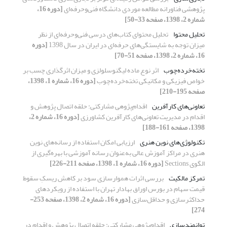
پژوهشی فناورانه مطالعه موردی دانشگاه فنی‌و‌حرفه‌ای
[دوره 16،
شماره 2، 1398، صفحه 33-50]
تحلیل محتوا
تحلیل محتوای کتاب‌های درسی فنی‌و‌حرفه‌ای از نظر
میزان توجه به شایستگی‌های حرفه‌ای در ایران در سال 1398
[دوره
16، شماره 2، 1398، صفحه 51-70]
تخته‌خرده‌چوب
اثر نوع ماده لیگنوسلولزی و میزان اثرگذاری چسب بر
خواص فیزیکی و مکانیکی تخته‌خرده‌چوب
[دوره 16، شماره 1، 1398،
صفحه 195-210]
تعاونی‌های کارآفرین
اقدام‌پژوهی مشارکتی: حلقه اتصال پژوهش و
اقدام در مدیریت تعاونی‌های کارآفرین کشاورزی
[دوره 16، شماره 2،
1398، صفحه 161-188]
تکنولوژی‌های نوین هنری
ارزیابی امکان استفاده از رسانه‌های نوین
هنری در مراکز آموزش عالی به‌عنوان رسانه آموزشی با بهره‌گیری از
الگوی Sections
[دوره 16، شماره 1، 1398، صفحه 211-226]
تمرکز مالکیت
بررسی اثرات هموارسازی سود بر کاهش ریسکِ سقوط
قیمت سهام در بورس اوراق بهادار تهران با استفاده از رویکردهای
حداکثر‌سازی و حداقل‌سازی
[دوره 16، شماره 2، 1398، صفحه 253-
274]
توانمندسازی
اقدام‌پژوهی مشارکتی: حلقه اتصال پژوهش و اقدام در