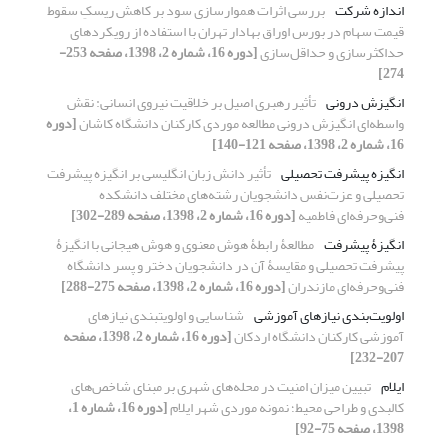
اندازه شرکت
بررسی اثرات هموارسازی سود بر کاهش ریسکِ سقوط
قیمت سهام در بورس اوراق بهادار تهران با استفاده از رویکردهای
حداکثر‌سازی و حداقل‌سازی
[دوره 16، شماره 2، 1398، صفحه 253-
274]
انگیزش درونی
تأثیر رهبری اصیل بر خلاقیت نیروی انسانی: نقش
واسطه‌ای انگیزش درونی مطالعه موردی کارکنان دانشگاه کاشان
[دوره
16، شماره 2، 1398، صفحه 121-140]
انگیزه پیشرفت تحصیلی
تأثیر دانش زبان انگلیسی بر انگیزه پیشرفت
تحصیلی و عزت‌نفس دانشجویان رشته‌های مختلف دانشکده
فنی‌و‌حرفه‌ای فاطمیه
[دوره 16، شماره 2، 1398، صفحه 289-302]
انگیزۀ پیشرفت
مطالعۀ رابطۀ هوش معنوی و هوش هیجانی با انگیزۀ
پیشرفت تحصیلی و مقایسۀ آن در دانشجویان دختر و پسر دانشگاه
فنی‌و‌حرفه‌ای مازندران
[دوره 16، شماره 2، 1398، صفحه 275-288]
اولویت‌بندی نیازهای آموزشی
شناسایی و اولویت‏بندی نیازهای
آموزشی کارکنان دانشگاه اردکان
[دوره 16، شماره 2، 1398، صفحه
207-232]
ایلام
تبیین میزان امنیت در محله‌های شهری بر مبنای شاخص‌های
کالبدی و طراحی محیط؛ نمونه موردی شهر ایلام
[دوره 16، شماره 1،
1398، صفحه 75-92]