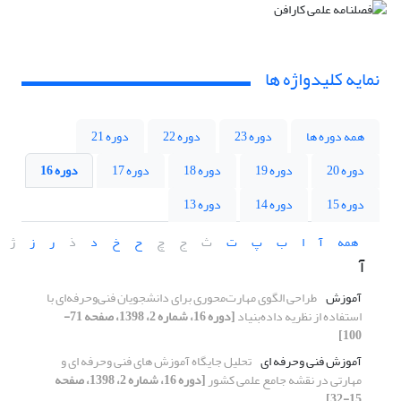
نمایه کلیدواژه ها
همه دوره ها
دوره 23
دوره 22
دوره 21
دوره 20
دوره 19
دوره 18
دوره 17
دوره 16
دوره 15
دوره 14
دوره 13
همه
آ
ا
ب
پ
ت
ث
ج
چ
ح
خ
د
ذ
ر
ز
ژ
آ
آموزش
طراحی الگوی مهارت‌محوری برای دانشجویان فنی‌و‌حرفه‌ای با
استفاده از نظریه داده‌بنیاد
[دوره 16، شماره 2، 1398، صفحه 71-
100]
آموزش فنی وحرفه ای
تحلیل جایگاه آموزش های فنی وحرفه ای و
مهارتی در نقشه جامع علمی کشور
[دوره 16، شماره 2، 1398، صفحه
15-32]