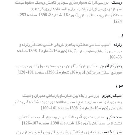
ریسک
بررسی اثرات هموارسازی سود بر کاهش ریسکِ سقوط قیمت
سهام در بورس اوراق بهادار تهران با استفاده از رویکردهای
حداکثر‌سازی و حداقل‌سازی
[دوره 16، شماره 2، 1398، صفحه 253-
274]
ز
زلزله
آسیب‌شناسی عملکرد بناهای تاریخی خشتی تحت اثر زلزله و
بررسی روش‌های مقاوم‌سازی آن‌ها
[دوره 16، شماره 1، 1398، صفحه
53-66]
زنان کارآفرین
نقش زنان کارآفرین در توسعه و تحول کشور بررسی
موردی استان هرمزگان
[دوره 16، شماره 2، 1398، صفحه 101-120]
س
سبک رهبری
بررسی رابطه بین مهارت‎های ارتباطی مدیران و سبک
رهبری با توانمندسازی منابع انسانی مطالعه موردی دانشکده فنی دکتر
شریعتی
[دوره 16، شماره 2، 1398، صفحه 141-160]
سد خاکی
تحلیل عددی تأثیر بلانکت رسی و دیوار آب‌بند بر کاهش
نشت از پی سد خاکی
[دوره 16، شماره 1، 1398، صفحه 107-126]
سرمایۀ انسانی
تحلیل جایگاه آموزش های فنی وحرفه ای و مهارتی در