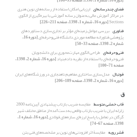
[دوره 16، شماره 1، 1398، صفحه 93-106]
فضای چندرسانه‌ای
ارزیابی امکان استفاده از رسانه‌های نوین هنری
در مراکز آموزش عالی به‌عنوان رسانه آموزشی با بهره‌گیری از الگوی
Sections
[دوره 16، شماره 1، 1398، صفحه 211-226]
فناوری
بررسی عوامل زمینه‌ای مؤثر بر تجاری‌سازی دستاوردهای
پژوهشی فناورانه مطالعه موردی دانشگاه فنی‌و‌حرفه‌ای
[دوره 16،
شماره 2، 1398، صفحه 33-50]
فنی‌و‌حرفه‌ای
طراحی الگوی مهارت‌محوری برای دانشجویان
فنی‌و‌حرفه‌ای با استفاده از نظریه داده‌بنیاد
[دوره 16، شماره 2، 1398،
صفحه 71-100]
فوتبال
مدل‌سازی ساختاری مفاهیم ناهنجاری در ورزشگاه‌های ایران
[دوره 16، شماره 2، 1398، صفحه 189-206]
ق
قاب خمشی متوسط
مقایسه ضریب بازتاب پیشنهادی آیین‌نامه 2800
زلزله ایران با ضریب بازتاب واقعی به‌دست‌آمده از مناطق مختلف شهر
گرگان در تعامل با پاسخ لرزه‌ای سازه‌های فولادی
[دوره 16، شماره 1،
1398، صفحه 67-74]
قشر رویه
مقایسۀ اثر افزودنی‌های نوین بر مشخصه‌های فنی بتن