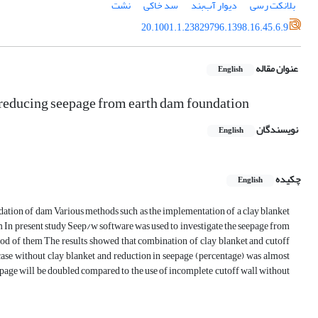
بلانکت رسی
دیوار آب‌بند
سد خاکی
نشت
20.1001.1.23829796.1398.16.45.6.9
عنوان مقاله
English
on reducing seepage from earth dam foundation
نویسندگان
English
چکیده
English
dation of dam Various methods such as the implementation of a clay blanket
m In present study Seep/w software was used to investigate the seepage from
od of them The results showed that combination of clay blanket and cutoff
 case without clay blanket and reduction in seepage (percentage) was almost
seepage will be doubled compared to the use of incomplete cutoff wall without