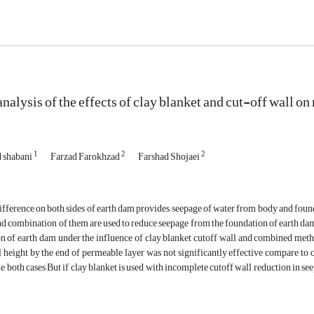
nalysis of the effects of clay blanket and cut-off wall 
1
2
2
 shabani
Farzad Farokhzad
Farshad Shojaei
ifference on both sides of earth dam provides seepage of water from body and foun
nd combination of them are used to reduce seepage from the foundation of earth da
n of earth dam under the influence of clay blanket cutoff wall and combined meth
l height by the end of permeable layer was not significantly effective compare to
the both cases But if clay blanket is used with incomplete cutoff wall reduction in 