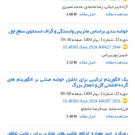
آزاده پیرحیاتی، رضا محمدی، محمد نصیری
مشاهده مقاله
اصل مقاله
1.68 M
خوشه بندی براساس ماتریس وابستگی و گراف جستجوی سطح اول
دوره 22، شماره 1، بهار 1404، صفحه
36-59
10.48301/kssa.2024.468427.2944
شهین پوربهرامی
مشاهده مقاله
اصل مقاله
1.52 M
یک الگوریتم ترکیبی برای تحلیل خوشه مبتنی بر الگوریتم های
گرده افشانی گل و انفجار بزرگ
دوره 22، شماره 1، بهار 1404، صفحه
60-80
10.48301/kssa.2024.446587.2856
فرزانه محله، عبدالرضا حاتم لو
مشاهده مقاله
اصل مقاله
1.38 M
رویکرد چند معیاره ادغام ماشین‌های مجازی برای رعایت توافق