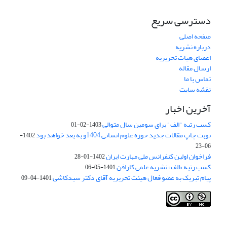
دسترسی سریع
صفحه اصلی
درباره نشریه
اعضای هیات تحریریه
ارسال مقاله
تماس با ما
نقشه سایت
آخرین اخبار
کسب رتبه "الف" برای سومین سال متوالی
1403-02-01
نوبت چاپ مقالات جدید حوزه علوم انسانی 1404و به بعد خواهد بود
1402-
06-23
فراخوان اولین کنفرانس ملی مهارت ایران
1402-01-28
کسب رتبه «الف» نشریه علمی کارافن
1401-05-06
پیام تبریک به عضو فعال هیئت تحریریه آقای دکتر سیدکاشی
1401-04-09