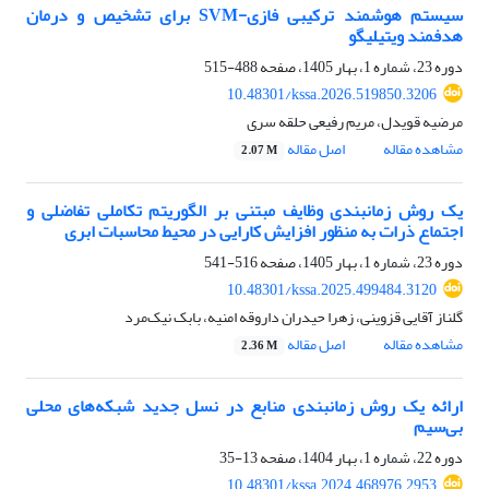
سیستم هوشمند ترکیبی فازی-SVM برای تشخیص و درمان
هدفمند ویتیلیگو
دوره 23، شماره 1، بهار 1405، صفحه
488-515
10.48301/kssa.2026.519850.3206
مرضیه قویدل، مریم رفیعی حلقه سری
مشاهده مقاله
اصل مقاله
2.07 M
یک روش زمانبندی وظایف مبتنی بر الگوریتم تکاملی تفاضلی و
اجتماع ذرات به منظور افزایش کارایی در محیط محاسبات ابری
دوره 23، شماره 1، بهار 1405، صفحه
516-541
10.48301/kssa.2025.499484.3120
گلناز آقایی قزوینی، زهرا حیدران داروقه امنیه، بابک نیک‌مرد
مشاهده مقاله
اصل مقاله
2.36 M
ارائه یک روش زمانبندی منابع در نسل جدید شبکه‌های محلی
بی‌سیم
دوره 22، شماره 1، بهار 1404، صفحه
13-35
10.48301/kssa.2024.468976.2953