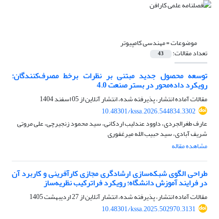
موضوعات =
مهندسی کامپیوتر
تعداد مقالات:
43
توسعه محصول جدید مبتنی بر نظرات برخط مصرف‌کنندگان:
رویکرد داده‌محور در بستر صنعت 4.0
مقالات آماده انتشار، پذیرفته شده، انتشار آنلاین از
05 اسفند 1404
10.48301/kssa.2026.544834.3302
عارف طغرالجردی، داوود عندلیب اردکانی، سید محمود زنجیرچی، علی مروتی
شریف آبادی، سید حبیب الله میرغفوری
مشاهده مقاله
طراحی الگوی شبکه‌سازی ارشادگری مجازی کارآفرینی و کاربرد آن
در فرایند آموزش دانشگاه؛ رویکرد فراترکیب نظریه‌ساز
مقالات آماده انتشار، پذیرفته شده، انتشار آنلاین از
27 اردیبهشت 1405
10.48301/kssa.2025.502970.3131