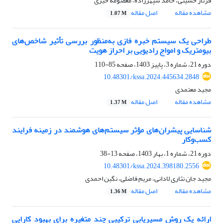
فرناز حسینی، حامد سپهرزاده، معصومه خیری
مشاهده مقاله
اصل مقاله
1.07 M
طراحی یک سیستم خبره فازی به‌منظور بررسی تأثیر شاخص‌های
بیومتریک و امواج رادیویی بر احراز هویت
دوره 21، شماره 3، پاییز 1403، صفحه
85-110
10.48301/kssa.2024.445634.2848
مجید معتمدی
مشاهده مقاله
اصل مقاله
1.37 M
شناسایی پیشران‌های مؤثر سیستم‌های هوشمند در زمینه فرایند
کسب‌وکار
دوره 21، شماره 1، بهار 1403، صفحه
13-38
10.48301/kssa.2024.398180.2556
مجید جان نثاری لادانی، مریم فاضلی، نگین احمدی
مشاهده مقاله
اصل مقاله
1.36 M
ارائه یک روش مسیریابی ترکیبی چند متغیره برای بهبود کارایی