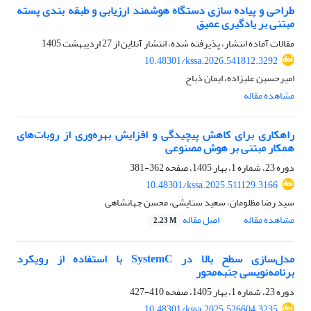
طراحی و پیاده سازی دستگاه هوشمند ارزیابی و طبقه بندی پسته
مبتنی بر یادگیری عمیق
مقالات آماده انتشار، پذیرفته شده، انتشار آنلاین از
27 اردیبهشت 1405
10.48301/kssa.2026.541812.3292
امیرحسین علیزاده، ایمان ذباح
مشاهده مقاله
راهکاری برای کاهش پیچیدگی و افزایش بهره‌وری از روبات‌های
همکار مبتنی بر هوش مصنوعی
دوره 23، شماره 1، بهار 1405، صفحه
362-381
10.48301/kssa.2025.511129.3166
سید رضا مظلومان، سعید ستایشی، محسن جهانشاهی
مشاهده مقاله
اصل مقاله
2.23 M
مدل‌سازی سطح بالا در SystemC با استفاده از رویکرد
برنامه‌نویسی جنبه‌محور
دوره 23، شماره 1، بهار 1405، صفحه
410-427
10.48301/kssa.2025.526604.3235