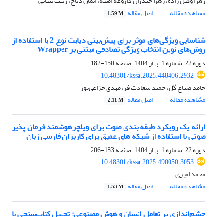
زهرا وکیل زاده، زهرا حیدران داروغه امنیه، ایمان ذباح، زینب بینایی
مشاهده مقاله
اصل مقاله
1.59 M
شناسایی ویژگی‌های موثر برای پیش‌بینی دیابت نوع 2 با استفاده از
روش‌های نوین انتخاب ویژگی تصادفی مبتنی بر Wrapper
دوره 22، شماره 1، بهار 1404، صفحه
150-182
10.48301/kssa.2025.448406.2932
حامد صباغ گل، حمید سعادت فر، مهدی خزاعی‌پور
مشاهده مقاله
اصل مقاله
2.11 M
ارائه یک رویکرد طبقه بندی صوت برای ویلچرهوشمند فرمان پذیر
صوتی با استفاده از شبکه های عمیق برای کاربران فارسی زبان
دوره 22، شماره 1، بهار 1404، صفحه
183-206
10.48301/kssa.2025.490050.3053
محمد امیری
مشاهده مقاله
اصل مقاله
1.53 M
چشم‌اندازی بر تعامل انسان و هوش مصنوعی: تحلیل کتاب‌سنجی با