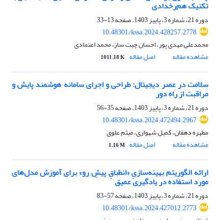
تکنیک هم‌رخدادی
دوره 21، شماره 3، پاییز 1403، صفحه
13-33
10.48301/kssa.2024.428257.2778
محمدعلی مهدی پور، احسان چیت ساز، محمد اعتمادی
مشاهده مقاله
اصل مقاله
1011.18 K
سلامت در عصر دیجیتال: طراحی و اجرای سامانه هوشمند پایش و
مراقبت از راه دور
دوره 21، شماره 3، پاییز 1403، صفحه
35-56
10.48301/kssa.2024.472494.2967
مطهره دهقان، کمیل شهواری، میثم علوی
مشاهده مقاله
اصل مقاله
1.16 M
ارائه الگوریتم بهینه‌سازیِ «انطباقِ پیش‌ِ رو» برای آموزش مدل‌های
مورد استفاده در یادگیری عمیق
دوره 21، شماره 3، پاییز 1403، صفحه
57-83
10.48301/kssa.2024.427012.2773