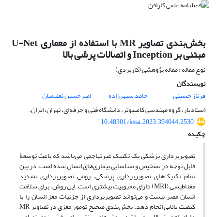
بخش‌بندی تصاویر MR با استفاده از معماری U-Net
مبتنی بر Inception و اتصالات پرشی بالا
نوع مقاله : مقاله پژوهشی (کاربردی)
نویسندگان
فرناز حسینی
حامد سپهرزاده
امیرحسین تعلیمیان
استادیار، گروه مهندسی کامپیوتر، دانشگاه فنی و حرفه‌ای، تهران، ایران.
10.48301/kssa.2023.394044.2530
چکیده
تصویربرداری پزشکی یک تکنیک غیرتهاجمی می‌باشد که باعث توسعۀ
قابل توجه در تشخیص و شناسایی بیماری‌های انسان شده است. در بین
تمام تکنیک‌های تصویربرداری پزشکی، روش تصویربرداری تشدید
مغناطیسی (MRI) دارای محبوبیت بیشتری است. این روش، برای سلامت
انسان مضر نیست و می‌تواند تصویربرداری از جزئیات مغز انسان را با
کیفیت بالایی انجام دهد. بخش‌بندی صحیح تومور مغزی در تصاویر MR
دارای اهمیت بالایی می‌باشد. روش‌های سنتی برای بخش‌بندی تصاویر