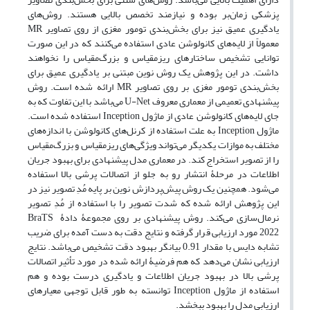
پزشکی زمان‌بر بوده و نیازمند تخصص بالایی هستند. روش‌های
یادگیری عمیق نیز برای بخش‌بندی تومور مغزی از روی تصاویر MR
معمولاً از لایه‌های کانولوشن عادی استفاده می‌کنند که در این صورت
توانایی تشخیص ساختارهای ریزمقیاس و بزرگ‌مقیاس را نخواهند
داشت. در این پژوهش یک روش نوین مبتنی بر یادگیری عمیق برای
بخش‌بندی تومور مغزی بر روی تصاویر MR ارائه شده است. روش
پیشنهادی تعمیمی از معماری معروف U-Net می‌باشد با این تفاوت که به
جای لایه‌های کانولوشن عادی از ماژول Inception استفاده شده است.
ماژول Inception به علت استفاده از کرنل‌های کانولوشن با اندازه‌های
مختلف به موازات یکدیگر می‌تواند ویژگی‌های ریزمقیاس و بزرگ‌مقیاس
را از تصویر استخراج کند. در معماری مدل پیشنهادی برای بهبود جریان
اطلاعات در مرحلۀ انتشار رو به جلو از اتصالات پرشی بالا استفاده
می‌شود. همچنین یک روش پیش‌پردازش نوین بر پایه مُدِ تصویر نیز در
این پژوهش ارائه شده که شدت تصویر را با استفاده از مُدِ تصویر
نرمال‌سازی می‌کند. روش ‌پیشنهادی بر روی مجموعۀ دادۀ ‌ BraTS
2022 مورد ارزیابی قرار گرفته و نتایج دقت به دست آمده برای ضریب
تشابه دایس با مقدار 0.91 بیانگر بهبود دقت تشخیص می‌باشد. نتایج
ارزیابی نشان می‌دهد که هم فرضیۀ ارائه شده در مورد تأثیر اتصالات
پرشی بالا در بهبود جریان اطلاعات و یادگیری درست بوده و هم
استفاده از ماژول Inception توانسته به طور قابل توجهی معیارهای
ارزیابی مدل را بهبود ببخشد.