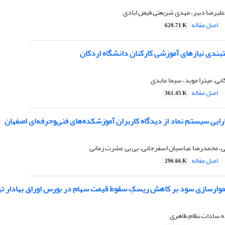
یرضا دبیر، مهدی شریعتی فیض ابادی
اصل مقاله
620.71 K
ت‏بندی نیازهای آموزشی کارکنان دانشگاه اردکان
انی، میترا موبد، سیما عابدی
اصل مقاله
361.45 K
ایی سیستم نماد از دیدگاه کاربران آموزشکده‌های فنی‌وحرفه‌ای اصفهان
 محمدرضا عباسیان اسفرجانی، بی بی عشرت زمانی
اصل مقاله
296.66 K
وارسازی سود بر کاهش ریسکِ سقوط قیمت سهام در بورس اوراق بهادار تهرا
ه سادات نظام طاهری