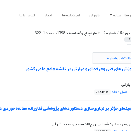
رسال مقاله
داوران
تعهدنامه ها
اخبار
تماس با ما
دوره 16، شماره 2 - شماره پیاپی 46، اسفند 1398، صفحه 1-322
1
الات این شماره
موزش های فنی وحرفه ای و مهارتی در نقشه جامع علمی کشور
ارانی
اصل مقاله
252.03 K
نه‌ای مؤثر بر تجاری‌سازی دستاوردهای پژوهشی فناورانه مطالعه موردی دا
میر، سامره شجاعی، روح‌الله سمیعی، مجید اشرفی