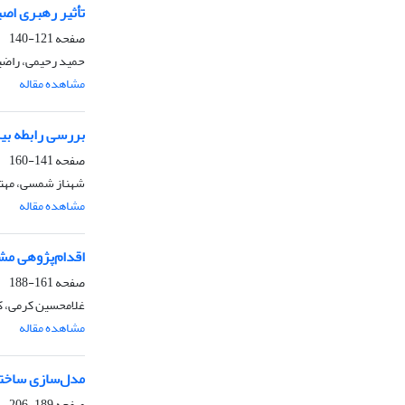
تأثیر رهبری اص
صفحه
121-140
حمید رحیمی، راضیه
مشاهده مقاله
بررسی رابطه بین مهارت‎های ارتباطی مدیران و سبک رهبری با توانمندسازی منابع انسانی
صفحه
141-160
شهناز شمسی، مهتا
مشاهده مقاله
اقدام‌پژوهی مش
صفحه
161-188
غلامحسین کرمی، 
مشاهده مقاله
مدل‌سازی ساختا
صفحه
189-206