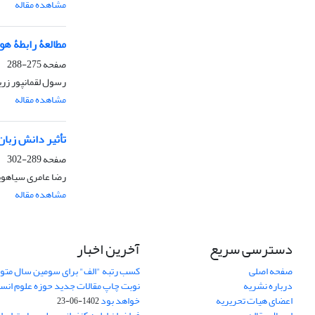
مشاهده مقاله
مطالعۀ رابطۀ ه
صفحه
275-288
رسول لقمانپور زرین
مشاهده مقاله
تأثیر دانش زبا
صفحه
289-302
رضا عامری سیاهوی
مشاهده مقاله
دسترسی سریع
آخرین اخبار
صفحه اصلی
کسب رتبه "الف" برای سومین سال متوا
درباره نشریه
اعضای هیات تحریریه
خواهد بود
1402-06-23