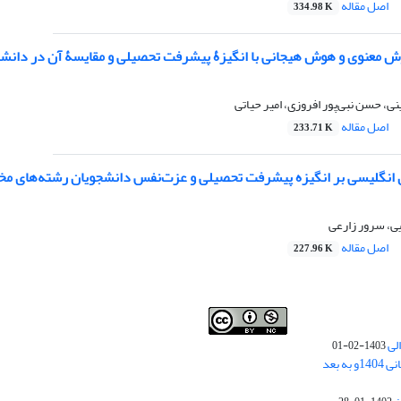
اصل مقاله
334.98 K
وش معنوی و هوش هیجانی با انگیزۀ پیشرفت تحصیلی و مقایسۀ آن در دانشجو
ی، حسن نبی‌پور افروزی، امیر حیاتی
اصل مقاله
233.71 K
ن انگلیسی بر انگیزه پیشرفت تحصیلی و عزت‌نفس دانشجویان رشته‌های مخت
ی، سرور زارعی
اصل مقاله
227.96 K
لی
1403-02-01
نوبت چاپ مقالات جدید حوزه علوم انسانی 1404و به بعد