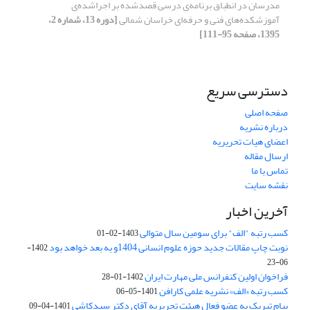
مدرسان در انطباق برنامه‌ی درسی قصدشده بر اجراشده‌ی
آموزشکده‌های فنی و حرفه‌ای خراسان شمالی
[دوره 13، شماره 2،
1395، صفحه 95-111]
دسترسی سریع
صفحه اصلی
درباره نشریه
اعضای هیات تحریریه
ارسال مقاله
تماس با ما
نقشه سایت
آخرین اخبار
کسب رتبه "الف" برای سومین سال متوالی
1403-02-01
نوبت چاپ مقالات جدید حوزه علوم انسانی 1404و به بعد خواهد بود
1402-
06-23
فراخوان اولین کنفرانس ملی مهارت ایران
1402-01-28
کسب رتبه «الف» نشریه علمی کارافن
1401-05-06
پیام تبریک به عضو فعال هیئت تحریریه آقای دکتر سیدکاشی
1401-04-09