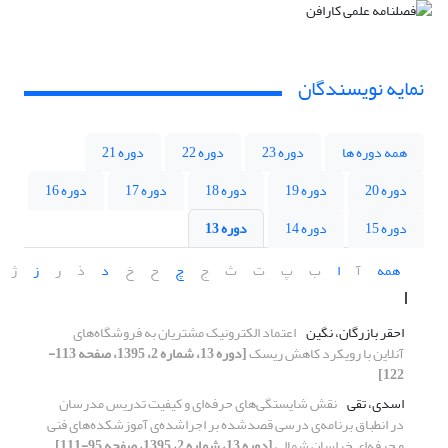
نمایه نویسندگان
همه دوره ها
دوره 23
دوره 22
دوره 21
دوره 20
دوره 19
دوره 18
دوره 17
دوره 16
دوره 15
دوره 14
دوره 13
همه
آ
ا
ب
پ
ت
ث
ج
چ
ح
خ
د
ذ
ر
ز
ژ
ا
احقر بازرگان، نگین
اعتماد الکترونیک مشتریان به فروشگاه‌های
آنلاین با رویکرد کاهش ریسک
[دوره 13، شماره 2، 1395، صفحه 113-
122]
اسدی، تقی
نقش شایستگی‌های حرفه‌ای و کیفیت تدریس مدرسان
در انطباق برنامه‌ی درسی قصدشده بر اجراشده‌ی آموزشکده‌های فنی
و حرفه‌ای خراسان شمالی
[دوره 13، شماره 2، 1395، صفحه 95-111]