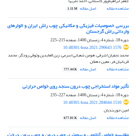
جعفر ابراهیم‌پور کاسمانی، احمد ثمریها
مشاهده مقاله
اصل مقاله
1.11 M
بررسی خصوصیات فیزیکی و مکانیکی چوب راش ایران و الوارهای
وارداتی راش گرجستان
دوره 18، شماره 4، زمستان 1400، صفحه
215-225
10.48301/kssa.2021.290643.1576
محمد نجفیان اشرفی، هومن شعبانی اسرمی، زین العابدین وثوقی رودگر، محمد
قربانیان فر، معین دهقان
مشاهده مقاله
اصل مقاله
777.44 K
تأثیر مواد استخراجی چوب درون سنجد روی خواص حرارتی
دوره 18، شماره 4، زمستان 1400، صفحه
227-235
10.48301/kssa.2021.284644.1510
امین جوربندیان
مشاهده مقاله
اصل مقاله
677.01 K
مقایسه خواص آناتومی و بیومتری چوب درون و چوب برون درخت