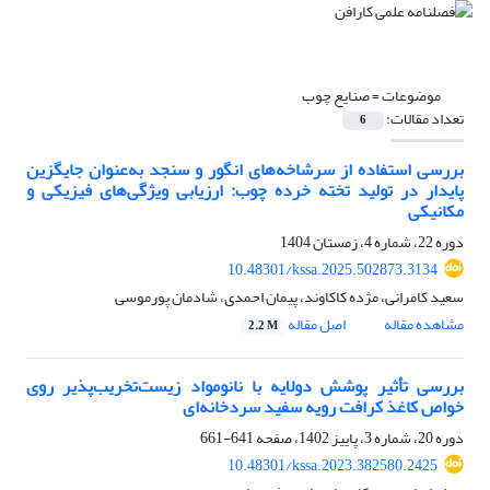
موضوعات =
صنایع چوب
تعداد مقالات:
6
بررسی استفاده از سرشاخه‌های انگور و سنجد به‌عنوان جایگزین
پایدار در تولید تخته خرده چوب: ارزیابی ویژگی‌های فیزیکی و
مکانیکی
دوره 22، شماره 4، زمستان 1404
10.48301/kssa.2025.502873.3134
سعید کامرانی، مژده کاکاوند، پیمان احمدی، شادمان پورموسی
مشاهده مقاله
اصل مقاله
2.2 M
بررسی تأثیر پوشش دولایه با نانومواد زیست‌تخریب‌پذیر روی
خواص کاغذ کرافت رویه سفید سردخانه‌ای
دوره 20، شماره 3، پاییز 1402، صفحه
641-661
10.48301/kssa.2023.382580.2425