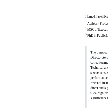
Hamed Fazeli Ke
1
Assistant Profe
2
MSC of Executiv
3
PhD in Public M
The purpose 
Directorate 
collection me
Technical an
size selected
performance 
research ins
direct and si
0.24; signif
significance