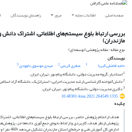
صفحه اصلی
اطلاعات مجله
مرور
راهنمای نویسندگان
ا
بررسی ارتباط بلوغ سیستم‌های اطلاعاتی، اشتراک دانش و
مازندران)
نوع مقاله : مقاله پژوهشی (توسعه ای)
نویسندگان
3
2
1
حامد فاضلی کبریا
صغری کریمی
مهدی موسوی داوودی
1
استادیار، گروه مدیریت دولتی، دانشگاه پیام نور، تهران، ایران.
2
دانش‌آموخته کارشناسی ارشد مدیریت اجرایی- استراتژیک، دانشگاه آزاد اسلامی، و
3
دکتری مدیریت دولتی، دانشگاه پیام نور، تهران، ایران.
10.48301/kssa.2021.264549.1335
چکیده
پژوهش ازنظر هدف، کاربردی و از لحاظ نحوه‌‌ی جمع‌آوری داده‌ها جزء پژوهش‌های