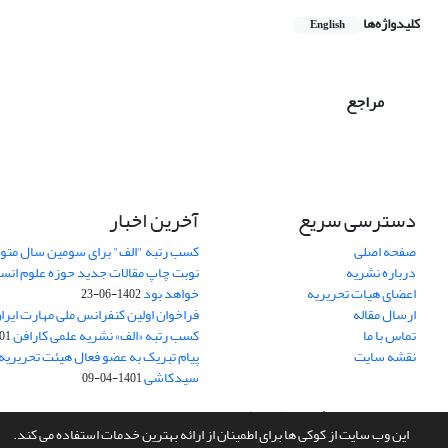
کلیدواژه‌ها
English
مراجع
دسترسی سریع
آخرین اخبار
صفحه اصلی
کسب رتبه "الف" برای سومین سال متوا
درباره نشریه
اعضای هیات تحریریه
خواهد بود
1402-06-23
ارسال مقاله
فراخوان اولین کنفرانس ملی مهارت ایرا
تماس با ما
کسب رتبه «الف» نشریه علمی کارافن
05-06
نقشه سایت
پیام تبریک به عضو فعال هیئت تحریریه 
سیدکاشی
1401-04-09
سامانه مدیریت نشریات علمی.
طراحی و پیاده سازی از
سیناوب
این وب سایت از کوکی ها برای اطمینان از ارائه بهترین خدمات استفاده می کند.