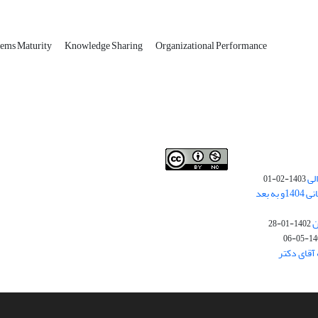
tems Maturity
Knowledge Sharing
Organizational Performance
لی
1403-02-01
نوبت چاپ مقالات جدید حوزه علوم انسانی 1404و به بعد
ن
1402-01-28
1401-
آقای دکتر