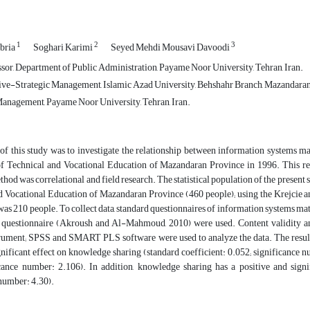
1
2
3
bria
Soghari Karimi
Seyed Mehdi Mousavi Davoodi
ssor, Department of Public Administration, Payame Noor University, Tehran, Iran.
e-Strategic Management, Islamic Azad University, Behshahr Branch, Mazandaran,
anagement, Payame Noor University, Tehran, Iran.
of this study was to investigate the relationship between information systems m
of Technical and Vocational Education of Mazandaran Province in 1996. This res
thod was correlational and field research. The statistical population of the presen
d Vocational Education of Mazandaran Province (460 people); using the Krejcie
 was 210 people. To collect data, standard questionnaires of information systems m
questionnaire (Akroush and Al-Mahmoud, 2010) were used. Content validity and C
trument; SPSS and SMART PLS software were used to analyze the data. The results 
gnificant effect on knowledge sharing (standard coefficient: 0.052; significance 
icance number: 2.106). In addition, knowledge sharing has a positive and signi
 number: 4.30).