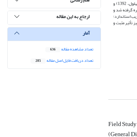
روش نمونه‌گیری تصادفی ساده بهره گرفته شد. جهت جمع‌آوری داده‌ها از پرسشنامه‌های استاندارد بلوغ سیستم‌های اطلاعاتی (اکبری،1390)، اشتراک دانش (بهلول، 1392) و
هره گرفته شد و
ارجاع به این مقاله
دانش (ضریب استاندارد:
ین، اشتراک دانش نیز تأثیر مثبت و
آمار
تعداد مشاهده مقاله
636
تعداد دریافت فایل اصل مقاله
285
Field Study
(General Di