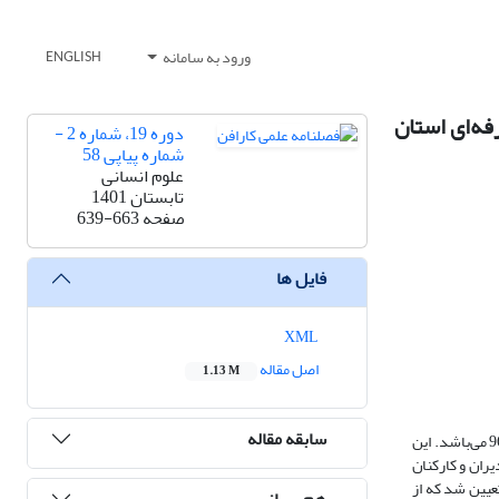
ورود به سامانه
ENGLISH
فه‌ای استان
دوره 19، شماره 2 -
شماره پیاپی 58
علوم انسانی
تابستان 1401
صفحه
639-663
فایل ها
XML
اصل مقاله
1.13 M
سابقه مقاله
هدف از انجام پژوهش حاضر، بررسی ارتباط بلوغ سیستم‌های اطلاعاتی، اشتراک دانش و عملکرد سازمانی اداره‌ی کل آموزش فنی و حرفه‌ای استان مازندران در سال 96 می‌باشد. این
ران و کارکنان
ندران تشکیل می‌دهد (460 نفر) و با استفاده از جدول کرجسی و مورگان، حداقل حجم نمونه برای انجام پژوهش 210 نفر تعیین شد که از
هم رسانی