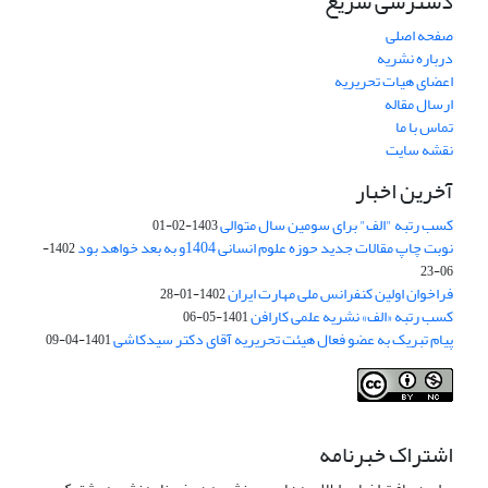
دسترسی سریع
صفحه اصلی
درباره نشریه
اعضای هیات تحریریه
ارسال مقاله
تماس با ما
نقشه سایت
آخرین اخبار
کسب رتبه "الف" برای سومین سال متوالی
1403-02-01
نوبت چاپ مقالات جدید حوزه علوم انسانی 1404و به بعد خواهد بود
1402-
06-23
فراخوان اولین کنفرانس ملی مهارت ایران
1402-01-28
کسب رتبه «الف» نشریه علمی کارافن
1401-05-06
پیام تبریک به عضو فعال هیئت تحریریه آقای دکتر سیدکاشی
1401-04-09
اشتراک خبرنامه