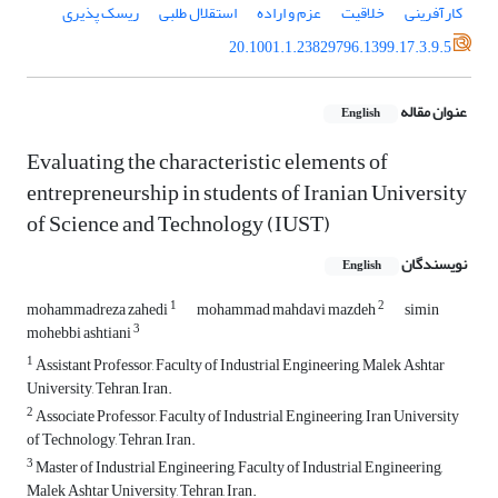
کارآفرینی
خلاقیت
عزم و اراده
استقلال طلبی
‌ریسک پذیری
20.1001.1.23829796.1399.17.3.9.5
عنوان مقاله
English
Evaluating the characteristic elements of
entrepreneurship in students of Iranian University
of Science and Technology (IUST)
نویسندگان
English
1
2
mohammadreza zahedi
mohammad mahdavi mazdeh
simin
3
mohebbi ashtiani
1
Assistant Professor, Faculty of Industrial Engineering, Malek Ashtar
University, Tehran, Iran.
2
Associate Professor, Faculty of Industrial Engineering, Iran University
of Technology, Tehran, Iran.
3
Master of Industrial Engineering, Faculty of Industrial Engineering,
Malek Ashtar University, Tehran, Iran.