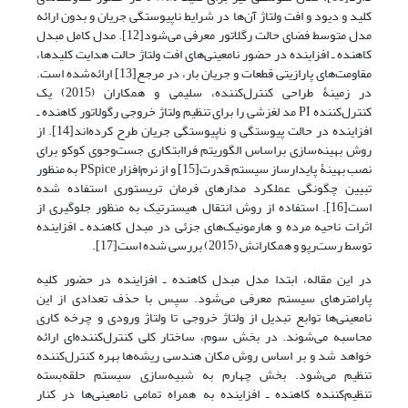
کلید و دیود و افت ولتاژ آن‌ها در شرایط ناپیوستگی جریان و بدون ارائه
مدل متوسط فضای حالت رگلاتور معرفی می‌شود[12]. مدل کامل مبدل
کاهنده ـ افزاینده در حضور نامعینی‌های افت ولتاژ حالت هدایت کلیدها،
مقاومت‌های پارازیتی قطعات و جریان بار، در مرجع[13] ارائه‌شده است.
در زمینۀ طراحی کنترل‌کننده، سلیمی و همکاران (2015) یک
کنترل‌کننده PI مد لغزشی را برای تنظیم ولتاژ خروجی رگولاتور کاهنده ـ
افزاینده در حالت پیوستگی و ناپیوستگی جریان طرح کرده‌اند[14]. از
روش بهینه‌سازی براساس الگوریتم فراابتکاری جست‌وجوی کوکو برای
نصب بهینۀ پایدارساز سیستم قدرت[15] و از نرم‌افزار PSpice به منظور
تبیین چگونگی عملکرد مدارهای فرمان تریستوری استفاده شده
است[16]. استفاده از روش انتقال هیسترتیک به منظور جلوگیری از
اثرات ناحیه مرده و هارمونیک‌های جزئی در مبدل کاهنده ـ افزاینده
توسط رست‌رپو و همکارانش (2015) بررسی شده است[17].
در این مقاله، ابتدا مدل مبدل کاهنده ـ افزاینده در حضور کلیه
پارامترهای سیستم معرفی می‌شود. سپس با حذف تعدادی از این
نامعینی‌ها توابع تبدیل از ولتاژ خروجی تا ولتاژ ورودی و چرخه کاری
محاسبه می‌شوند. در بخش سوم، ساختار کلی کنترل‌کننده‌ای ارائه
خواهد شد و بر اساس روش مکان هندسی ریشه‌ها بهره کنترل‌کننده
تنظیم می‌شود. بخش چهارم به شبیه‌سازی سیستم حلقه‌بسته
تنظیم‌کننده کاهنده ـ افزاینده به همراه تمامی نامعینی‌ها در کنار