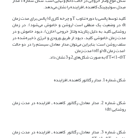
شکل موج ولتاژ خروجی در حالت دائم و نهایی است. شکل شماره 1 مدار
مبدل سوئیچینگ کاهنده ـ افزاینده را نشان می‌دهد.
کلید توسط پالسی با دوره تناوب T و چرخه کاری d) پالس برای مدت زمان
dt در وضعیت یک منطقی است (روشن و خاموش می‌شود). در زمان
روشنایی کلید به دلیل پلاریته ولتاژ خروجی (خازن)، دیود خاموش و در
مدت زمان خاموشی کلید، دیود از طریق ورودی و انرژی ذخیره‌شده در
سلف روشن است؛ بنابراین می‌توان مدار معادل سیستم را در دو حالت
(مدت زمان dt (و off) مدت زمان
dʹT=(1-d)T به صورت شکل‌های 2 و 3 نشان داد.
شکل شماره 1. مدار رگلاتور کاهنده ـ افزاینده
شکل شماره 2. مدار معادل رگلاتور کاهنده ـ افزاینده در مدت زمان
روشنایی (dt)
شکل شماره 3. مدار معادل رگلاتور کاهنده ـ افزاینده در مدت زمان