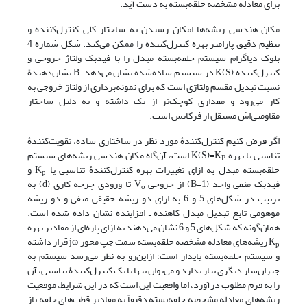
برای معادله مشخصه حلقه‌‌بسته به دست آید.
مکان هندسی ریشه‌ها امکان رسیدن به ساختار کلی کنترل‌کننده و
تنظیم دقیق پارامتر بهره کنترل‌کننده را ممکن می‌کند. شکل شماره 4
بلوک دیاگرام سیستم حلقه‌بسته مبدل را با فیدبک ولتاژ خروجی و
کنترل‌کننده K(S) در سیستم ساده‌شده نشان می‌دهد. B نشان‌دهندۀ
نسبت تبدیل مقسم ولتاژی است که برای نمونه‌برداری از ولتاژ خروجی به
کار می‌رود و مقداری کوچک‌تر از یک داشته و به دلیل ساختار
مقاومتی‌اش مستقل از فرکانس است.
اگر فرض کنیم کنترل‌کنندۀ مورد نظر در ساختاری ساده، تقویت‌کنندۀ
تناسبی با بهره K(S)=K
است، آن‌گاه مکان هندسی ریشه‌های سیستم
P
حلقه‌بسته مبدل به ازای تغییرات بهره کنترل‌کنندۀ تناسبی یا K
و
p
فیدبک منفی واحد (B=1) از خروجی V
تا ورودی چرخه کاری (d) به
o
ترتیب در شکل‌های 5 و 6 به ازای دو ریشه حقیقی منفی و دو ریشه
موهومی تابع تبدیل مبدل کاهنده ـ افزاینده نشان داده شده است.
همان‌گونه که شکل‌های 5 و 6 نشان می‌دهند به ازای پاره‌ای از مقادیر بهره
K
ریشه‌های معادله مشخصه حلقه‌‌بسته سمت چپ محور jω قرار داشته
p
و سیستم حلقه‌بسته پایدار است؛ ازاین‌رو به نظر می‌رسد سیستم به
جبران‌ساز دیگری نیاز ندارد و می‌توان تنها با یک کنترل‌کنندۀ تناسبی، آن
را به فرم مطلوب درآورد، اما واقعیت این است که در این شرایط، موقعیت
ریشه‌های معادله مشخصه حلقه‌‌بسته دقیقاً به مقادیر قطب‌های حلقه باز