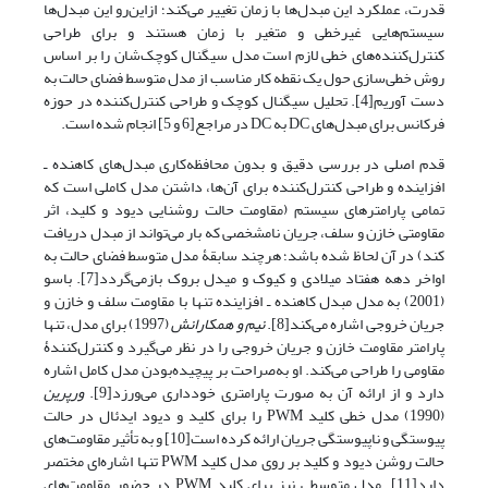
قدرت، عملکرد این مبدل‌ها با زمان تغییر می‌کند؛ ازاین‌رو این مبدل‌ها
سیستم‌هایی غیرخطی و متغیر با زمان هستند و برای طراحی
کنترل‌کننده‌های خطی لازم است مدل سیگنال کوچک‌شان را بر اساس
روش خطی‌سازی حول یک نقطه کار مناسب از مدل متوسط فضای حالت به
دست آوریم[4]. تحلیل سیگنال کوچک و طراحی کنترل‌کننده در حوزه
فرکانس برای مبدل‌های DC به DC در مراجع[6 و 5] انجام شده است.
قدم اصلی در بررسی دقیق و بدون محافظه‌کاری مبدل‌های کاهنده ـ
افزاینده و طراحی کنترل‌کننده برای آن‌ها، داشتن مدل کاملی است که
تمامی پارامترهای سیستم (مقاومت حالت روشنایی دیود و کلید، اثر
مقاومتی خازن و سلف، جریان نامشخصی که بار می‌تواند از مبدل دریافت
کند) در آن لحاظ شده باشد؛ هرچند سابقۀ مدل متوسط فضای حالت به
اواخر دهه هفتاد میلادی و کیوک و میدل بروک باز‌می‌گردد[7]. باسو
(2001) به مدل مبدل کاهنده ـ افزاینده تنها با مقاومت سلف و خازن و
جریان خروجی اشاره می‌کند[8].
نیم و همکارانش
(1997) برای مدل، تنها
پارامتر مقاومت خازن و جریان خروجی را در نظر می‌گیرد و کنترل‌کنندۀ
مقاومی را طراحی می‌کند. او به‌صراحت بر پیچیده‌بودن مدل کامل اشاره
دارد و از ارائه آن به صورت پارامتری خودداری می‌ورزد[9].
ورپرین
(1990) مدل خطی کلید PWM را برای کلید و دیود ایدئال در حالت
پیوستگی و ناپیوستگی جریان ارائه کرده است[10] و به تأثیر مقاومت‌های
حالت روشن دیود و کلید بر روی مدل کلید PWM تنها اشاره‌ای مختصر
دارد[11]. مدل متوسطی نیز برای کلید PWM در حضور مقاومت‌های