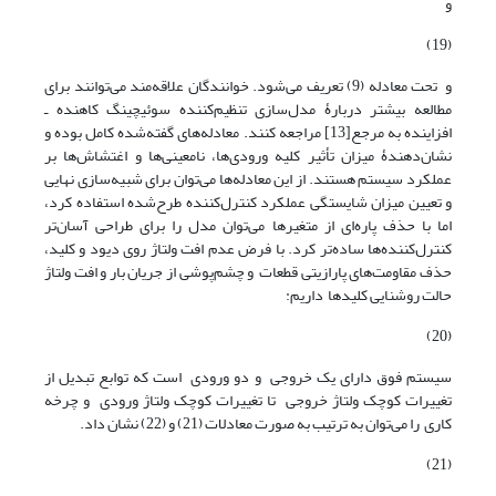
و
(19)
و تحت معادله (9) تعریف می‌شود. خوانندگان علاقه‌مند می‌توانند برای
مطالعه بیشتر دربارۀ مدل‌سازی تنظیم‌کننده سوئیچینگ کاهنده ـ
افزاینده به مرجع[13] مراجعه کنند. معادله‌های گفته‌شده کامل بوده و
نشان‌دهندۀ میزان تأثیر کلیه ورودی‌ها، نامعینی‌ها و اغتشاش‌ها بر
عملکرد سیستم هستند. از این معادله‌ها می‌توان برای شبیه‌سازی نهایی
و تعیین میزان شایستگی عملکرد کنترل‌کننده طرح‌شده استفاده کرد،
اما با حذف پاره‌ای از متغیرها می‌توان مدل را برای طراحی آسان‌تر
کنترل‌کننده‌ها ساده‌تر کرد. با فرض عدم افت ولتاژ روی دیود و کلید،
حذف مقاومت‌های پارازیتی قطعات و چشم‌پوشی از جریان بار و افت ولتاژ
حالت روشنایی کلیدها داریم:
(20)
سیستم فوق دارای یک خروجی و دو ورودی است که توابع تبدیل از
تغییرات کوچک ولتاژ خروجی تا تغییرات کوچک ولتاژ ورودی و چرخه
کاری را می‌توان به ترتیب به صورت معادلات (21) و (22) نشان داد.
(21)