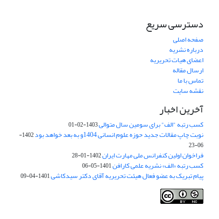
دسترسی سریع
صفحه اصلی
درباره نشریه
اعضای هیات تحریریه
ارسال مقاله
تماس با ما
نقشه سایت
آخرین اخبار
کسب رتبه "الف" برای سومین سال متوالی
1403-02-01
نوبت چاپ مقالات جدید حوزه علوم انسانی 1404و به بعد خواهد بود
1402-
06-23
فراخوان اولین کنفرانس ملی مهارت ایران
1402-01-28
کسب رتبه «الف» نشریه علمی کارافن
1401-05-06
پیام تبریک به عضو فعال هیئت تحریریه آقای دکتر سیدکاشی
1401-04-09