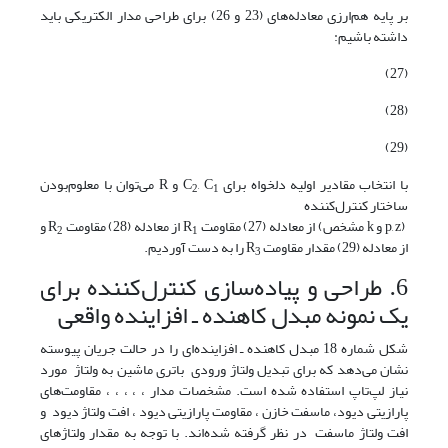
بر پایه هم‌ارزی معادله‌های (23 و 26) برای طراحی مدار الکتریکی باید
داشته باشیم:
(27)
(28)
(29)
با انتخاب مقادیر اولیه دلخواه برای C
, C
و R می‌توان با معلوم‌بودن
2
1
ساختار کنترل‌کننده
(p, z و k مشخص) از معادله (27) مقاومت R
از معادله (28) مقاومت R
و
2
1
از معادله (29) مقدار مقاومت R
را به دست آوردیم.
3
6. طراحی و پیاده‌سازی کنترل‌کننده برای
یک نمونه مبدل کاهنده ـ افزاینده واقعی
شکل شماره 18 مبدل کاهنده ـ افزاینده‌ای را در حالت جریان پیوسته
نشان می‌دهد که برای تبدیل ولتاژ ورودی باتری ماشین به ولتاژ مورد
نیاز لپ‌تاپ استفاده شده است. مشخصات مدار ، ، ، ، ، مقاومت‌های
پارازیتی دیود، ماسفت خازن ، مقاومت پارازیتی دیود ، افت ولتاژ دیود و
افت ولتاژ ماسفت در نظر گرفته شده‌اند. با توجه به مقدار ولتاژهای