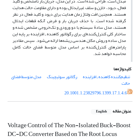
مبدل است، طراحی شده است. در این مدل، جریان بار نامشخص و کلید
فعال، دیود، خازن و سلف غیرایدئال بوده و دارای مقاومت حالت هدایت
هستند. همچنین افت ولتاژ زمان هدایت برای دیود و کلید فعال در نظر
گرفته شده است. با حذف جریان بار و فرض آنکه قطعات ایدئال
هستند، مدل سادۀ سیستم با دو ورودی و تک‌خروجیِ مشخص شده و
ساختار کلی کنترل‌کننده‌ای برای رگولاتور کاهنده ـ افزاینده بر پایه این
مدل ساده و روش مکان هندسی ریشه‌ها ارائه می‌شود. سپس مقادیر
پارامترهای کنترل‌کننده بر اساس مدل متوسط فضای حالت کامل
محاسبه خواهد شد.
کلیدواژه‌ها
تنظیم‌کننده کاهنده ـ افزاینده
رگلاتور سوئیچینگ
مدل متوسط فضای
حالت
20.1001.1.23829796.1399.17.1.4.6
عنوان مقاله
English
Voltage Control of The Non-Isolated Buck-Boost
DC-DC Converter Based on The Root Locus