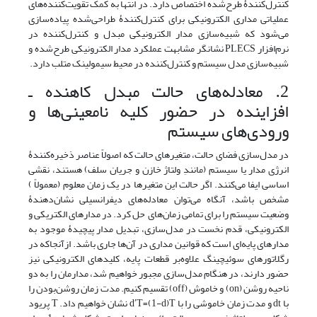
کنترل‌کنندۀ طرح‌شده اختصاص دارد. در انتها به کمک تقویت‌کننده‌های
عملیاتی مداری الکترونیکی برای کنترل‌کنندۀ طراحی‌شده پیاده‌سازی
می‌شود که شبیه‌سازی مدار الکترونیکی مبدل و کنترل‌کننده در
نرم‌افزار PLECS نشانگر مشابهت عملکرد مدار الکترونیکی طرح‌شده و
شبیه‌سازی مدل سیستم و کنترل‌کننده در محیط سیمولینک متلب دارد.
2. معادله‌های حالت مبدل کاهنده ـ
افزاینده در حضور کلیه نامعینی‌ها و
ورودی‌های سیستم
در مدل‌سازی فضای حالت، متغیرهای حالت که اصولاً عناصر ذخیره‌کنندۀ
انرژی مدار یا سیستم (مانندِ ولتاژ خازن و جریان سلف) هستند، نقشی
اساسی ایفا می‌کنند. اگر حالت این متغیرها در یک زمان معلوم (معمولاً )
مشخص باشد، آنگاه می‌توان معادله‌های دیفرانسیلی نشان‌دهندۀ
وضعیت سیستم را برای تمامی زمان‌های حل کرد. در مدارهای الکتریکی و
الکترونیکی، قدم نخست در مدل‌سازی، تبدیل مدار پیچیدۀ موجود به
مدارهای پایه‌ای است که قوانین مداری در آن‌ها جاری باشد. ازآنجاکه در
رگلاتورهای سوئیچینگ علاوه‌بر قطعات پایه، کلیدهای الکترونیکی نیز
حضور دارند، در هنگام مدل‌سازی مجبور خواهیم شد، مدارمان را به دو
ناحیه روشن (on) و خاموش (off) تقسیم کنیم. مدت زمان روشن‌بودن را
با dt و مدت زمان خاموشی را با dʹT=(1-d)T نشان خواهیم داد. T پریود