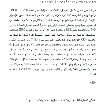
ورودی و خروجی، چرخه کاری مبدل خواهد بود.
بر اساس مدل کامل، مبدل کاهنده ـ افزاینده و معادلات (12 تا 19)
رگولاتور دو قطب مختلط در مکان‌های دارد که در فاصله تا محور jω قرار
دارند. ازآنجاکه قطب‌های مبدل مختلط‌اند، حداقل و حداکثر فاصله‌شان
از محور موهومی یکسان است؛ ازاین‌رو اندازۀ قطب کنترل‌کننده (p) را
9/0 این فاصله یعنی 863 و اندازه صفر (z) آن را ده برابر یا 9590 انتخاب
می‌کنیم. به عبارت دیگر ساختار کلی کنترل‌کنندۀ طرح‌شده به صورت
معادله (30) خواهد بود که تعیین ضریب بهره (k) آن بر اساس مکان
هندسی ریشه‌های تابع تبدیل حلقه‌‌بسته از خروجی V
تا ورودی کنترل d
o
صورت می‌گیرد. مکان هندسی این تابع بر اساس مدل‌کامل مبدل
کاهنده ـ افزاینده رسم شده است و زوم‌شده‌اش در مجاورت مبدأ، به
ترتیب در شکل‌های 19و 20 مشاهده می‌شود. با توجه به شکل شماره 20
برای داشتن فراجهش 51/1 درصد، ضریب تضعیف 8/0 و فرکانس
نوسان طبیعی 540 رادیان بر ثانیه مقدار بهره برابر 1/10 انتخاب شده
است.
(30)
شکل شماره 18. مبدل کاهنده ـ افزاینده 12 ولت به 19 ولت