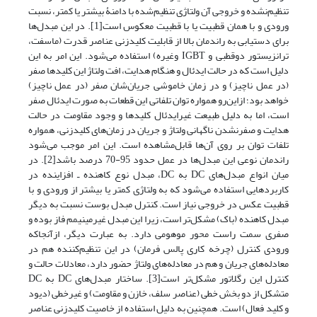
تنظیم‌نشده و خروجی آن ولتاژی تنظیم‌شده با دامنۀ بیشتر یا کمتر، نسبت
ورودی و با همان قطبیت یا با قطبیت معکوس است[1]. در این مبدل‌ها
برای دستیابی به راندمان بالا از قابلیت کلید‌زنی عناصر قدرت (ماسفت،
ترانزیستور دوقطبی و IGBT وغیره) استفاده می‌شود. این امر به این
دلیل است که در حالت ایدئال و هنگام هدایت، افت ولتاژ این کلیدها صفر
(در عمل ناچیز) و در زمان خاموشی جریان‌شان صفر (در عمل ناچیز)
خواهد بود؛ ازاین‌رو همواره توان تلفاتی این قطعات به صورت ایدئال صفر
است، اما به دلیل طبیعت غیرایدئال کلیدها و وجود مقاومت در حالت
هدایت و صفر‌نشدن ناگهانی ولتاژ و جریان در زمان‌های کلید‌زنی، همواره
تلفات توان بر روی آن‌ها قابل‌مشاهده است. این امر موجب می‌شود
راندمان نوعی این مبدل‌ها در عمل حدود 95-70 درصد باشد[2]. در
میان انواع مبدل‌های DC به DC، مبدل نوع کاهنده ـ افزاینده در
کاربردهایی استفاده می‌شود که به ولتاژی کمتر یا بیشتر از ورودی و با
قطبیت عکس در خروجی نیاز است. کنترل مبدل بوست نسبت به دیگر
مبدل کاهنده (باک) مشکل‌تر است، زیرا این مبدل غیرمینیمم فاز بوده و
صفری سمت راست محور موهومی دارد. به عبارت دیگر، ازآنجاکه
ورودی کنترل (چرخه کاری پالس فرمان) در این تنظیم‌کننده هم در
معادله‌های جریان و هم در معادله‌های ولتاژ حضور دارد، معادلات حالت و
کنترل این رگلاتور مشکل‌تر است[3]. ساختار مبدل‌های DC به DC
متشکل از دو بخش خطی (عناصر سلف، خازن و مقاومت) و غیرخطی (دیود
و کلید فعال) است. همچنین به دلیل استفاده از خاصیت کلید‌زنی عناصر