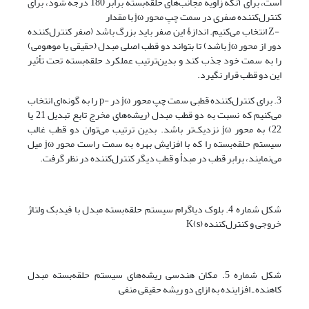
است، برای آنکه زاویه مجانب‌های حلقه‌‌بسته برابر 180 درجه شود، برای
کنترل‌کننده صفری در سمت چپ محور jω با مقدار
-Z انتخاب می‌کنیم. اندازۀ این صفر باید بزرگ باشد (صفر کنترل‌کننده
دور از محور jω باشد) تا بتواند دو قطب اصلی مبدل (حقیقی یا موهومی)
را به سمت خود جذب کند و بدین‌ترتیب عملکرد حلقه‌‌بسته تحت تأثیر
این دو قطب قرار نگیرد.
3. برای کنترل‌کننده قطبی سمت چپ محور jω در -p را به گونه‌ای انتخاب
می‌کنیم که نسبت به دو قطب مبدل (ریشه‌های مخرج تابع تبدیل 21 یا
22) به محور jω نزدیک‌تر باشد. بدین‌ ترتیب می‌توان دو قطب غالب
سیستم حلقه‌بسته را که با افزایش بهره به سمت راست محور jω میل
می‌نمایند، برابر قطب در مبدأ و قطب دیگر کنترل‌کننده در نظر گرفت.
شکل شماره 4. بلوک دیاگرام سیستم حلقه‌بسته مبدل با فیدبک ولتاژ
خروجی و کنترل‌کننده K(s)
شکل شماره 5. مکان هندسی ریشه‌های سیستم حلقه‌بسته مبدل
کاهنده ـ افزاینده به ازای دو ریشه حقیقی منفی