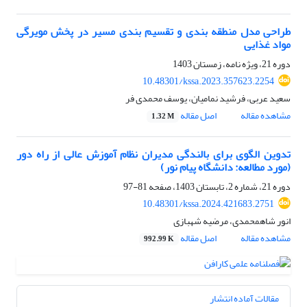
طراحی مدل منطقه بندی و تقسیم بندی مسیر در پخش مویرگی
مواد غذایی
دوره 21، ویژه نامه، زمستان 1403
10.48301/kssa.2023.357623.2254
سعید عربی، فرشید نمامیان، یوسف محمدی فر
مشاهده مقاله
اصل مقاله
1.32 M
تدوین الگوی برای بالندگی مدیران نظام آموزش عالی از راه دور
(مورد مطالعه: دانشگاه پیام نور)
دوره 21، شماره 2، تابستان 1403، صفحه
81-97
10.48301/kssa.2024.421683.2751
انور شاهمحمدی، مرضیه شهبازی
مشاهده مقاله
اصل مقاله
992.99 K
مقالات آماده انتشار