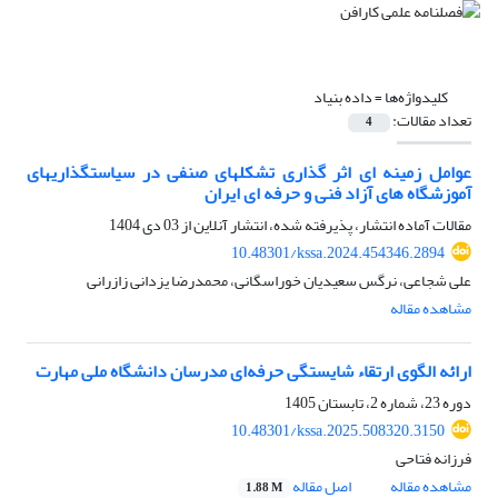
کلیدواژه‌ها =
داده بنیاد
تعداد مقالات:
4
عوامل زمینه ای اثر گذاری تشکلهای صنفی در سیاستگذاریهای
آموزشگاه های آزاد فنی و حرفه ای ایران
مقالات آماده انتشار، پذیرفته شده، انتشار آنلاین از
03 دی 1404
10.48301/kssa.2024.454346.2894
علی شجاعی، نرگس سعیدیان خوراسگانی، محمدرضا یزدانی زازرانی
مشاهده مقاله
ارائه الگوی ارتقاء شایستگی حرفه‌ای مدرسان دانشگاه ملی مهارت
دوره 23، شماره 2، تابستان 1405
10.48301/kssa.2025.508320.3150
فرزانه فتاحی
مشاهده مقاله
اصل مقاله
1.88 M