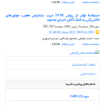
مشاهده مقاله
اصل مقاله
1.65 M
استفادۀ مؤثر از روش SVM جهت تشخیص معایب موتورهای
الکتریکی به کمک آنالیز اجزای محدود
دوره 20، شماره 3، پاییز 1402، صفحه
367-392
10.48301/kssa.2023.389534.2495
سید حمید رفیعی، منصور اوجاقی، مهدی صبوری
مشاهده مقاله
اصل مقاله
1.93 M
مقالات آماده انتشار
شماره جاری
شماره‌های پیشین نشریه
دوره 23 (1405)