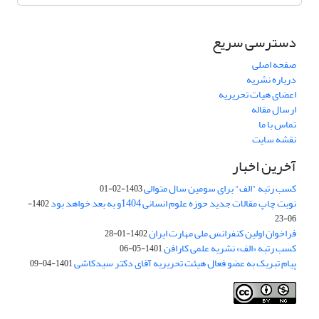
دسترسی سریع
صفحه اصلی
درباره نشریه
اعضای هیات تحریریه
ارسال مقاله
تماس با ما
نقشه سایت
آخرین اخبار
کسب رتبه "الف" برای سومین سال متوالی
1403-02-01
نوبت چاپ مقالات جدید حوزه علوم انسانی 1404و به بعد خواهد بود
1402-
06-23
فراخوان اولین کنفرانس ملی مهارت ایران
1402-01-28
کسب رتبه «الف» نشریه علمی کارافن
1401-05-06
پیام تبریک به عضو فعال هیئت تحریریه آقای دکتر سیدکاشی
1401-04-09