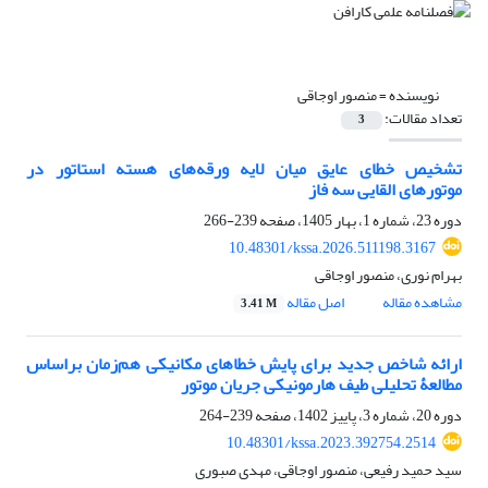
نویسنده =
منصور اوجاقی
تعداد مقالات:
3
تشخیص خطای عایق میان لایه‌ ورقه‌های هسته استاتور در
موتورهای القایی سه فاز
دوره 23، شماره 1، بهار 1405، صفحه
239-266
10.48301/kssa.2026.511198.3167
بهرام نوری، منصور اوجاقی
مشاهده مقاله
اصل مقاله
3.41 M
ارائه شاخص جدید برای پایش خطاهای مکانیکی هم‌زمان براساس
مطالعۀ تحلیلی طیف هارمونیکی جریان موتور
دوره 20، شماره 3، پاییز 1402، صفحه
239-264
10.48301/kssa.2023.392754.2514
سید حمید رفیعی، منصور اوجاقی، مهدی صبوری