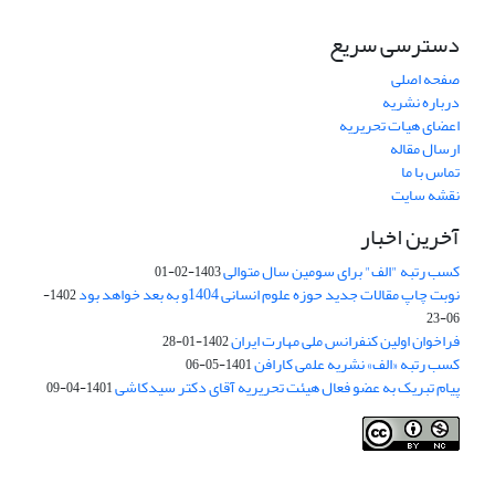
دسترسی سریع
صفحه اصلی
درباره نشریه
اعضای هیات تحریریه
ارسال مقاله
تماس با ما
نقشه سایت
آخرین اخبار
کسب رتبه "الف" برای سومین سال متوالی
1403-02-01
نوبت چاپ مقالات جدید حوزه علوم انسانی 1404و به بعد خواهد بود
1402-
06-23
فراخوان اولین کنفرانس ملی مهارت ایران
1402-01-28
کسب رتبه «الف» نشریه علمی کارافن
1401-05-06
پیام تبریک به عضو فعال هیئت تحریریه آقای دکتر سیدکاشی
1401-04-09