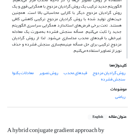
الگوریتم جدید ترکیب یک روش گرادیان مزدوج با همگرایی قوی و یک
روش گرادیان مزدوج دیگر با کارایی محاسباتی بالا است. همچنین
جهت‌های تولید شده با روش گرادیان مزدوج ترکیبی کاهشی کافی
هستند. تحت برخی فرض‌های استاندارد همگرایی سراسری الگوریتم
جدید را ثابت می‌کنیم. مسأله سنجش فشرده به‌صورت یک معادله
غیرخطی با قیدهای محدب مدلسازی می‌شود. لذا از روش گرادیان
مزدوج ترکیبی برای حل مسأله مینیمم‌سازی سنجش فشرده و حذف
نویز از تصاویر استفاده می‌کنیم.
کلیدواژه‌ها
روش گرادیان مزدوج
قیدهای محدب
روش تصویر
معادلات یکنوا
سنجش فشرده
موضوعات
ریاضی
عنوان مقاله
English
A hybrid conjugate gradient approach by