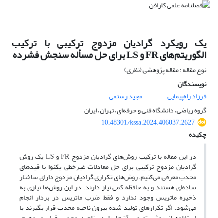
یک رویکرد گرادیان مزدوج ترکیبی با ترکیب
الگوریتم‌های FR و LS برای حل مسأله سنجش فشرده
نوع مقاله : مقاله پژوهشی (نظری)
نویسندگان
فرزاد راه‌پیمایی
مجید رستمی
گروه ریاضی، دانشگاه فنی و حرفه‌ای، تهران، ایران
10.48301/kssa.2024.406037.2627
چکیده
در این مقاله با ترکیب روش‌های گرادیان مزدوج FR و LS یک روش
گرادیان مزدوج ترکیبی برای حل معادلات غیرخطی یکنوا با قیدهای
محدب معرفی می‌کنیم. روش‌های تکراری گرادیان مزدوج دارای ساختار
ساده‌ای هستند و به حافظه کمی نیاز دارند. در این روش‌ها نیازی به
ذخیره ماتریس وجود ندارد و فقط ضرب ماتریس در بردار انجام
می‌شود. اگر تکرارهای تولید شده بیرون ناحیه محدب قرار بگیرند با
استفاده از روش تصویر آن‌ها را در ناحیه محدب قرار می‌دهیم.