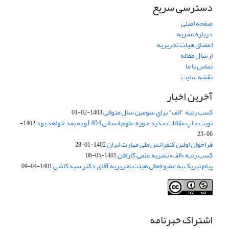
دسترسی سریع
صفحه اصلی
درباره نشریه
اعضای هیات تحریریه
ارسال مقاله
تماس با ما
نقشه سایت
آخرین اخبار
کسب رتبه "الف" برای سومین سال متوالی
1403-02-01
نوبت چاپ مقالات جدید حوزه علوم انسانی 1404و به بعد خواهد بود
1402-
06-23
فراخوان اولین کنفرانس ملی مهارت ایران
1402-01-28
کسب رتبه «الف» نشریه علمی کارافن
1401-05-06
پیام تبریک به عضو فعال هیئت تحریریه آقای دکتر سیدکاشی
1401-04-09
اشتراک خبرنامه