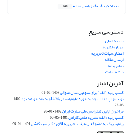
تعداد دریافت فایل اصل مقاله
148
دسترسی سریع
صفحه اصلی
درباره نشریه
اعضای هیات تحریریه
ارسال مقاله
تماس با ما
نقشه سایت
آخرین اخبار
کسب رتبه "الف" برای سومین سال متوالی
1403-02-01
نوبت چاپ مقالات جدید حوزه علوم انسانی 1404و به بعد خواهد بود
1402-
06-23
فراخوان اولین کنفرانس ملی مهارت ایران
1402-01-28
کسب رتبه «الف» نشریه علمی کارافن
1401-05-06
پیام تبریک به عضو فعال هیئت تحریریه آقای دکتر سیدکاشی
1401-04-09