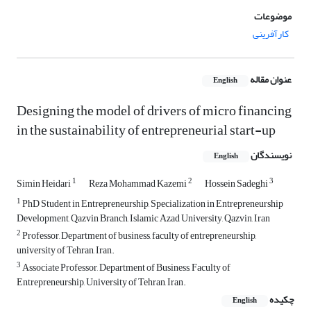
موضوعات
کارآفرینی
عنوان مقاله
English
Designing the model of drivers of micro financing
in the sustainability of entrepreneurial start-up
نویسندگان
English
1
2
3
Simin Heidari
Reza Mohammad Kazemi
Hossein Sadeghi
1
PhD Student in Entrepreneurship, Specialization in Entrepreneurship
Development, Qazvin Branch, Islamic Azad University, Qazvin, Iran
2
Professor, Department of business, faculty of entrepreneurship,
university of Tehran, Iran.
3
Associate Professor, Department of Business, Faculty of
Entrepreneurship, University of Tehran, Iran.
چکیده
English