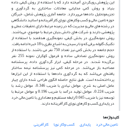
این پژوهش رویکردی آمیخته دارد که با استفاده از روش کیفی داده
بنیاد و روش کمی مدلیابی معادلات ساختاری به گردآوری و
تجزیه‌وتحلیل داده‌ها می‌پردازد. جامعه آماری پژوهش شامل، خبرگان
حوزه تامین مالی و کسب وکارهای نوپای کارآفرینانه و اساتید دانشگاهی
در رشته های مالی و مدیریت که در زمینه مرتبط دارای تحقیقات عملی و
پژوهشی دارند و شرکت های دانش بنیان مرتبط با موضوع، می‌باشند.
روش نمونه‌گیری در بخش کیفی، نمونه‌گیری هدفمند با استفاده از
تکنیک گلوله برفی که و تا رسیدن به اشباع نظری با 18 خبره ادامه یافت.
حجم جامعه در بخش کمی نیز تعداد 750 نفر می باشند. با استفاده از
روش نمونه‌گیری تصادفی ساده و فرمول کوکران نمونه 255 نفر
برگزیده شدند. در مرحله کیفی، ابزار گردآوری داده‌، پرسشنامه
مصاحبه باز می‌باشد. در مرحله کمی نیز پرسشنامه نیمه ساختار
یافته‌ای می‌باشد که به گردآوری داده‌ها با استفاده از این ابزارها
پرداخته‌شده است. طبق نتایج حاصله الگوی طراحی شده دارای چهار
عامل اصلی به شرح، عوامل نهادی با ضریب 0.346، عوامل رشد با
ضریب 0.224، عوامل تولید درآمد با ضریب 0.196 و عوامل مرتبط با
توسعه نیز با ضریب 0.045 رابطه مستقیم و معناداری با تامین مالی خرد
در پایداری کسب و کارهای نوپای کارآفرینانه دارند.
کلیدواژه‌ها
تامین مالی خرد
پایداری
کسب وکار نوپا
کارآفرینی