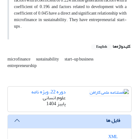
factors with a coefficient of 0.224, income generation factors with a
coefficient of 0.196, and factors related to development with a
coefficient of 0.045 have a direct and significant relationship with
microfinance in sustainability. They have entrepreneurial start-
ups .
کلیدواژه‌ها
English
microfinance
sustainability
start-up business
entrepreneurship
دوره 22، ویژه نامه
علوم انسانی
پاییز 1404
فایل ها
XML