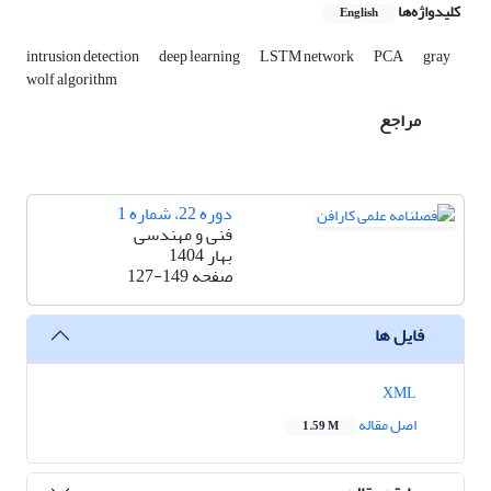
کلیدواژه‌ها
English
intrusion detection
deep learning
LSTM network
PCA
gray
wolf algorithm
مراجع
دوره 22، شماره 1
فنی و مهندسی
بهار 1404
صفحه
127-149
فایل ها
XML
اصل مقاله
1.59 M