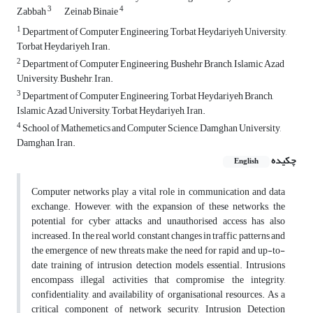
3
4
Zabbah
Zeinab Binaie
1
Department of Computer Engineering, Torbat Heydariyeh University,
Torbat Heydariyeh, Iran.
2
Department of Computer Engineering, Bushehr Branch, Islamic Azad
University, Bushehr, Iran.
3
Department of Computer Engineering, Torbat Heydariyeh Branch,
Islamic Azad University, Torbat Heydariyeh, Iran.
4
School of Mathemetics and Computer Science, Damghan University,
Damghan, Iran.
چکیده
English
Computer networks play a vital role in communication and data
exchange. However, with the expansion of these networks, the
potential for cyber attacks and unauthorised access has also
increased. In the real world, constant changes in traffic patterns and
the emergence of new threats make the need for rapid and up-to-
date training of intrusion detection models essential. Intrusions
encompass illegal activities that compromise the integrity,
confidentiality, and availability of organisational resources. As a
critical component of network security, Intrusion Detection