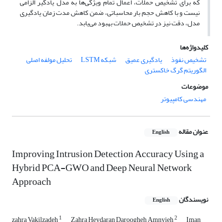
که برای تشخیص حملات، اعمال تمام ویژگی‌ها به مدل یادگیر الزامی
نیست و با کاهش حجم بار محاسباتی، ضمن کاهش مدت زمان یادگیری
مدل‌، دقت نیز در تشخیص حملات بهبود می‌یابد.
کلیدواژه‌ها
تشخیص نفوذ
یادگیری عمیق
شبکه LSTM
تحلیل مولفه اصلی
الگوریتم گرگ خاکستری
موضوعات
مهندسی کامپیوتر
عنوان مقاله
English
Improving Intrusion Detection Accuracy Using a
Hybrid PCA-GWO and Deep Neural Network
Approach
نویسندگان
English
1
2
zahra Vakilzadeh
Zahra Heydaran Daroogheh Amnyieh
Iman