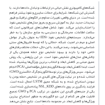
شبکه‌های کامپیوتری نقش حیاتی در ارتباطات و تبادل داده‌ها دارند. با
گسترش این شبکه‌ها، شرایط برای حملات سایبری و نفوذ بیشتر فراهم
شده است. در دنیای واقعی، تغییرات مداوم در الگوهای ترافیک و ظهور
تهدیدات جدید، نیاز به آموزش سریع و به‌روز مدل‌های تشخیص نفوذ
را اجتناب‌ناپذیر می‌کند. نفوذ شامل فعالیت‌های غیرقانونی است که
سلامت اطلاعات، محرمانگی و دسترسی به منابع سازمان را به خطر
می‌اندازد. سیستم‌های تشخیص نفوذ (IDS) به عنوان یکی از عوامل
اصلی و مهم در امنیت شبکه، حملاتی را که توسط فایروال‌های سنتی
شناسایی نمی‌شوند، رصد می‌کنند. با این حال، حملات مختلف رفتارهای
خاص خود را دارند و بهبود تشخیص نوع حمله همچنان یکی از
چالش‌های مدل‌های تشخیص نفوذ است. در این پژوهش، یک روش
عمیق مبتنی بر کاهش ابعاد و انتخاب برترین ویژگی‌ها پیشنهاد شده
است. ابتدا کاهش ابعاد توسط الگوریتم تحلیل مؤلفه اصلی (PCA) انجام
می‌شود، سپس ویژگی‌های برتر توسط الگوریتم گرگ خاکستری(GWO)
انتخاب شده و در نهایت ویژگی های کلیدی در تشخیص حمله بودن یا
نبودن استخراج شده، و به شبکه‌ عمیق LSTM اعمال شده است.
فرایند یادگیری بر روی داده‌های NSL_KDD پیاده‌سازی شده است.
یکی از جنبه‌های کلیدی این تحقیق، در ترکیب PCA و GWO تجمیع
قابلیت های هر کدام از این دو الگوریتم به منظور استخراج بهترین
ویژگی‌ها و کاهش ابعاد در مجموعه داده‌ها است. نتایج نشان می‌دهد