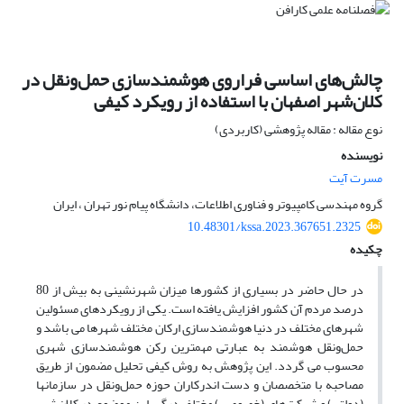
چالش‌های اساسی فراروی هوشمندسازی حمل‌ونقل در
کلان‌شهر اصفهان با استفاده از رویکرد کیفی
نوع مقاله : مقاله پژوهشی (کاربردی)
نویسنده
مسرت آیت
گروه مهندسی کامپیوتر و فناوری اطلاعات، دانشگاه پیام نور تهران ، ایران
10.48301/kssa.2023.367651.2325
چکیده
در حال حاضر در بسیاری از کشورها میزان شهرنشینی به بیش از 80
درصد مردم آن کشور افزایش یافته است. یکی از رویکردهای مسئولین
شهرهای مختلف در دنیا هوشمندسازی ارکان مختلف شهرها می باشد و
حمل‌ونقل هوشمند به عبارتی مهمترین رکن هوشمندسازی شهری
محسوب می گردد. این پژوهش به روش کیفی تحلیل مضمون از طریق
مصاحبه با متخصصان و دست اندرکاران حوزه حمل‌ونقل در سازمانها
(دولتی) و شرکت‌های (خصوصی) مختلف درگیر این موضوع در کلان‌شهر