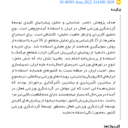
10.48301/kssa.2022.314180.1828
چکیده
هدف پژوهش حاضر، شناسایی و تحلیل پیشران­های کلیدی توسعۀ
گردشگری ورزشی فعال در ایران با استفاده آینده‌پژوهی است. نوع
تحقیق کاربردی و ازنظر ماهیت تحلیلی- اکتشافی است. برای استخراج
متغیرها، از 25 کارشناس و برای تحلیل متقاطع، از 16 خبره با استفاده از
روش نمونه­گیری هدفمند از نوع معیاری استفاده شد. برای تجزیه ‌و
تحلیل داده­ها، از روش­های ترکیبی پنل خبرگان، اثرات متقاطع میک­مک با
استفاده از پرسش‌نامه انجام شد. یافته­ها نشان داد که شش عامل-
تنوع در تورهای ورزشی، تحریم­های اعمال‌شده علیه ایران، تسهیل­سازی
سفر، امنیت ایران در منطقه نسبت به کشورهای همسایه، استفاده از
ابزارهای الکترونیکی و اینترنتی، رویدادهای ورزشی بین­المللی، درمجموع
از بیشترین تأثیرپذیری و بیشترین تأثیرگذاری برخوردار بودند که
نشان‌دهندۀ این است که این عوامل در گردشگری ورزشی فعال در
آینده درعین‌حال که بسیار مهم هستند دارای عدم قطعیت بالایی نیز می­
باشند. به مدیران ورزش کشور، توصیه می­شود از پیشران های کلیدی
توسعه گردشگری ورزشی فعال به‌منظور توسعۀ گردشگری ورزشی
کشور، به‌صورت کلی استفاده نمایند.
کلیدواژه‌ها