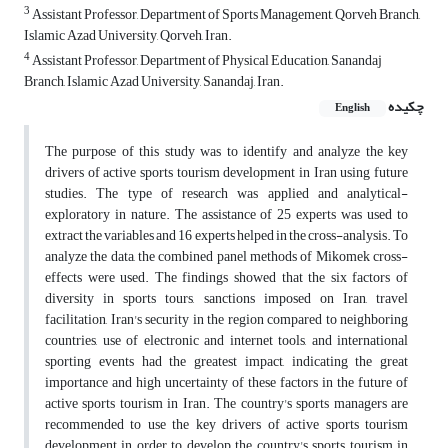
3
Assistant Professor, Department of Sports Management, Qorveh Branch,
Islamic Azad University, Qorveh, Iran.
4
Assistant Professor, Department of Physical Education, Sanandaj
Branch, Islamic Azad University, Sanandaj, Iran.
چکیده
English
The purpose of this study was to identify and analyze the key
drivers of active sports tourism development in Iran using future
studies. The type of research was applied and analytical-
exploratory in nature. The assistance of 25 experts was used to
extract the variables and 16 experts helped in the cross-analysis. To
analyze the data, the combined panel methods of Mikomek cross-
effects were used. The findings showed that the six factors of
diversity in sports tours, sanctions imposed on Iran, travel
facilitation, Iran's security in the region compared to neighboring
countries, use of electronic and internet tools, and international
sporting events had the greatest impact, indicating the great
importance and high uncertainty of these factors in the future of
active sports tourism in Iran. The country's sports managers are
recommended to use the key drivers of active sports tourism
development in order to develop the country's sports tourism in