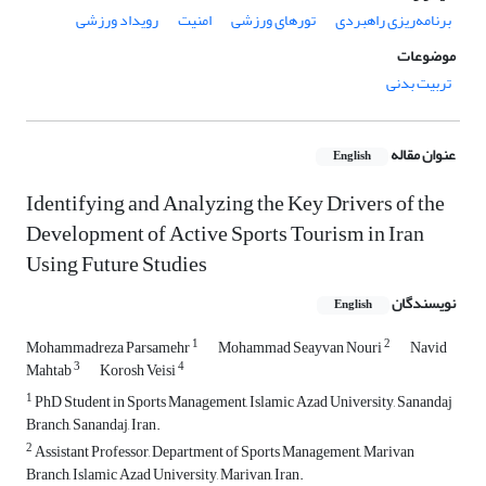
برنامه‌ریزی راهبردی
تورهای ورزشی
امنیت
رویداد ورزشی
موضوعات
تربیت بدنی
عنوان مقاله
English
Identifying and Analyzing the Key Drivers of the
Development of Active Sports Tourism in Iran
Using Future Studies
نویسندگان
English
1
2
Mohammadreza Parsamehr
Mohammad Seayvan Nouri
Navid
3
4
Mahtab
Korosh Veisi
1
PhD Student in Sports Management, Islamic Azad University, Sanandaj
Branch, Sanandaj, Iran.
2
Assistant Professor, Department of Sports Management, Marivan
Branch, Islamic Azad University, Marivan, Iran.