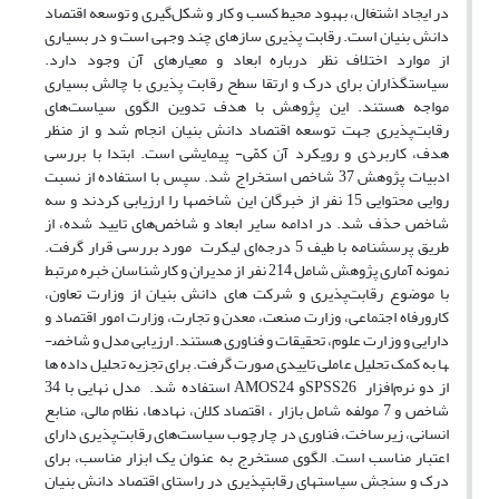
در ایجاد اشتغال، بهبود محیط کسب و کار و شکل‌گیری و توسعه اقتصاد
دانش بنیان است. رقابت پذیری سازه­ای چند وجهی است و در بسیاری
از موارد اختلاف نظر درباره ابعاد و معیارهای آن وجود دارد.
سیاستگذاران برای درک و ارتقا سطح رقابت پذیری با چالش بسیاری
مواجه هستند. این پژوهش با هدف تدوین الگوی سیاست‌های
رقابت‌پذیری جهت توسعه اقتصاد دانش بنیان انجام شد و از منظر
هدف، کاربردی و رویکرد آن کمّی- پیمایشی است. ابتدا با بررسی
ادبیات پژوهش 37 شاخص استخراج شد. سپس با استفاده از نسبت
روایی محتوایی 15 نفر از خبرگان این شاخص­ها را ارزیابی کردند و سه
شاخص حذف شد. در ادامه سایر ابعاد و شاخص‌های تایید شده، از
طریق پرسشنامه با طیف 5 درجه‌ای لیکرت مورد بررسی قرار گرفت.
نمونه آماری پژوهش شامل 214 نفر از مدیران و کارشناسان خبره مرتبط
با موضوع رقابت‌پذیری و شرکت های دانش بنیان از وزارت تعاون،
کارورفاه اجتماعی، وزارت صنعت، معدن و تجارت، وزارت امور اقتصاد و
دارایی و وزارت علوم، تحقیقات و فناوری هستند. ارزیابی مدل و شاخص­
ها به کمک تحلیل عاملی تاییدی صورت گرفت. برای تجزیه تحلیل داده ها
از دو نرم‌افزار SPSS26و AMOS24 استفاده شد. مدل نهایی با 34
شاخص و 7 مولفه شامل بازار ، اقتصاد کلان، نهادها، نظام مالی، منابع
انسانی، زیرساخت، فناوری در چارچوب سیاست‌های رقابت‌پذیری دارای
اعتبار مناسب است. الگوی مستخرج به عنوان یک ابزار مناسب، برای
درک و سنجش سیاست­های رقابت­پذیری در راستای اقتصاد دانش بنیان