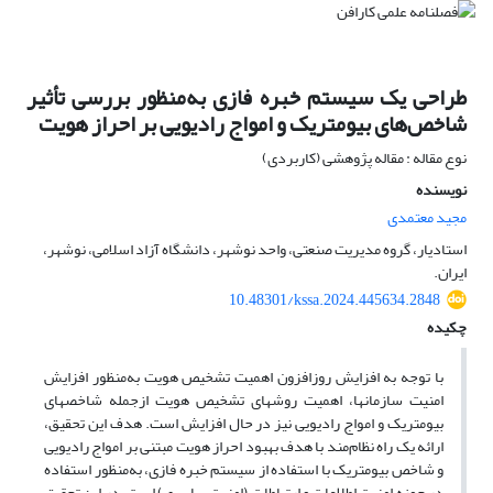
طراحی یک سیستم خبره فازی به‌منظور بررسی تأثیر
شاخص‌های بیومتریک و امواج رادیویی بر احراز هویت
نوع مقاله : مقاله پژوهشی (کاربردی)
نویسنده
مجید معتمدی
استادیار، گروه مدیریت صنعتی، واحد نوشهر، دانشگاه آزاد اسلامی، نوشهر،
ایران.
10.48301/kssa.2024.445634.2848
چکیده
با توجه به افزایش روزافزون اهمیت تشخیص هویت به‌منظور افزایش
امنیت سازمان­ها، اهمیت روش­های تشخیص هویت ازجمله شاخص­های
بیومتریک و امواج رادیویی نیز در حال افزایش است. هدف این تحقیق،
ارائه یک راه نظام‌مند با هدف بهبود احراز هویت مبتنی بر امواج رادیویی
و شاخص بیومتریک با استفاده از سیستم خبره فازی، به‌منظور استفاده
در حوزه امنیت اطلاعات و ارتباطات (امنیت سایبری) است. در این تحقیق