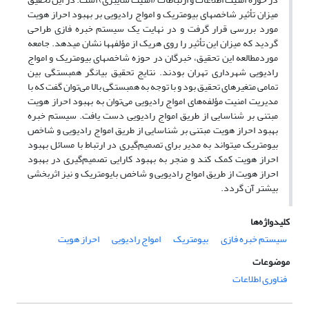
میزان تأثیر شاخص­های بیومتریک و امواج رادیویی بر بهبود احراز هویت
مورد بررسی قرار گرفت و در نهایت یک سیستم خبره فازی طراحی
گردید که میزان این تأثیر را روی هریک از مؤلفه­ها نشان می­دهد. جامعه
موردمطالعه این تحقیق، خبرگان در حوزه شاخص­های بیومتریک و امواج
رادیویی شهرداری تهران بودند. نتایج تحقیق بیانگر همبستگی بین
تمامی متغیرهای تحقیق بود و با توجه به همبستگی بالا می‌توان گفت که با
مدیریت امنیت مؤلفه‌های امواج رادیویی می‌توان به بهبود احراز هویت
مبتنی بر شناسایی از طریق امواج رادیویی دست یافت. سیستم خبره
بهبود احراز هویت مبتنی بر شناسایی از طریق امواج رادیویی و شاخص
بیومتریک می­تواند به مدیر برای تصمیم‌گیری در ارتباط با مسائل بهبود
احراز هویت کمک کند و منجر به بهبود کارایی تصمیم‌گیری در بهبود
احراز هویت از طریق امواج رادیویی و شاخص بایومتریک و نیز اثربخشی
بیشتر آن گردد.
کلیدواژه‌ها
سیستم خبره فازی
بیومتریک
امواج رادیویی
احراز هویت
موضوعات
فناوری اطلاعات