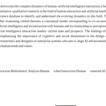
 delves into the complex dynamics of human-artificial intelligence interaction, a fi
titative-qualitative) research in the field of human interaction and artificial intell
cience database to identify and understand the evolving dynamics in this field.
ter examining related theories, a conceptual model corresponding to co-occurrenc
ificial intelligence and its interaction with humans, and its relationship to percepti
ial intelligence interaction studies' current state and prospects. The findings of
, emphasizing the importance of cognitive and social dimensions in the design a
o researchers and designers of enterprise systems who aim to align AI advanceme
 human needs and values.
teraction Bibliometric Analysis Human
robot Interaction Human
centered AI