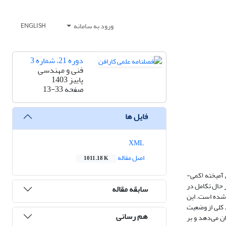
ورود به سامانه
ENGLISH
دوره 21، شماره 3
فنی و مهندسی
پاییز 1403
صفحه
13-33
فایل ها
XML
اصل مقاله
1011.18 K
 آمیخته (کمی-
 حال تکامل در
سابقه مقاله
 شده است. این
د کلی از وضعیت
هم رسانی
ن می‌دهد و بر