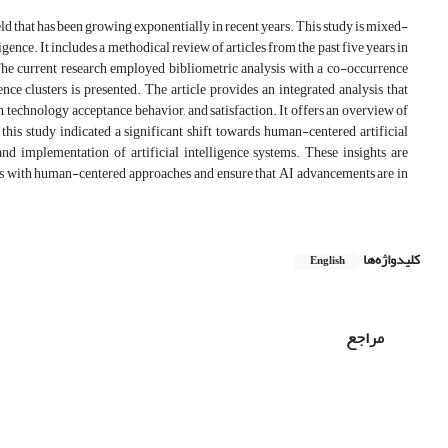
eld that has been growing exponentially in recent years. This study is mixed-
igence. It includes a methodical review of articles from the past five years in
 The current research employed bibliometric analysis with a co-occurrence
e clusters is presented. The article provides an integrated analysis that
on, technology acceptance, behavior, and satisfaction. It offers an overview of
 this study indicated a significant shift towards human-centered artificial
nd implementation of artificial intelligence systems. These insights are
nts with human-centered approaches and ensure that AI advancements are in
کلیدواژه‌ها
English
مراجع