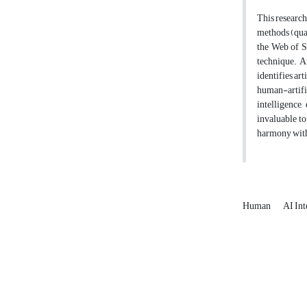
This research
methods (quan
the Web of S
technique. Af
identifies art
human-artific
intelligence
invaluable t
harmony with
Human
AI In