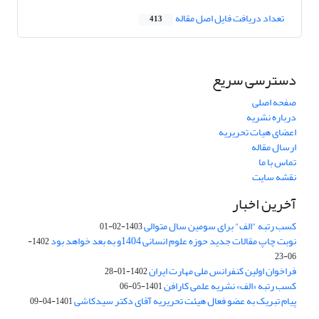
تعداد دریافت فایل اصل مقاله
413
دسترسی سریع
صفحه اصلی
درباره نشریه
اعضای هیات تحریریه
ارسال مقاله
تماس با ما
نقشه سایت
آخرین اخبار
کسب رتبه "الف" برای سومین سال متوالی
1403-02-01
نوبت چاپ مقالات جدید حوزه علوم انسانی 1404و به بعد خواهد بود
1402-
06-23
فراخوان اولین کنفرانس ملی مهارت ایران
1402-01-28
کسب رتبه «الف» نشریه علمی کارافن
1401-05-06
پیام تبریک به عضو فعال هیئت تحریریه آقای دکتر سیدکاشی
1401-04-09