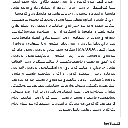
راهبرد کیفی بهره گرفته و با روش پدیدارنگاری انجام شده است.
مشارکت‌کنندگان پژوهش شامل 21 نفر از استادان دارای مرتبه علمی
دانشیار و استاد و بیشترین ارجاعات علمی در دانشگاه‌های کردستان،
رازی کرمانشاه، ایلام و بوعلی سینا همدان بودند که به‌صورت هدفمند
انتخاب شدند و فرایند جمع‌آوری اطلاعات تا رسیدن به اشباع نظری
ادامه یافت و داده‌ها با استفاده از ابزار مصاحبه نیمه‌ساختارمند
جمع‌آوری شدند. با استفاده از روش همسوسازی، اعتبار داده‌ها تأیید
شد. برای تحلیل داده‌ها از روش تحلیل مضمون و با استفاده از نرم‌افزار
تحلیل کیفی MAXQDA استفاده شد. نتایج پژوهش نشان داد که
بهره‌وری پژوهشی شامل چهار مضمون: پاسخ‌پذیربودن پژوهش
(روزآمدی، مرجعیت و جامعیت تخصصی)، اصالت مسئله پژوهش (اصالت
علمی، حرفه‌ای و اصالت کاربردی) و راهگشابودن پژوهش (افزایش
سرمایه دانش، علم­مند کردن ادراک و شفافیت ماهیت و قلمرو
پژوهش) می­باشد. ابعاد و مؤلفه­های بهره­وری پژوهشی نیز در سه بعد
اصلی فنی و تکنیکی، محتوایی و ارتباطی شناسایی شد. بعد فنی و تکنیکی
شامل: انسحام درونی، اعتبار استناد و پایایی و روایی ابزار. بعد محتوایی
نشان­دهنده ماهیت و هستی پژوهش است که با روش مناسب انجام
گردد. بعد کارکردی هم نشانگر برایندهایی هستند که به­واسطه انجام
یک کار پژوهشی و علمی حاصل می­شوند.
کلیدواژه‌ها