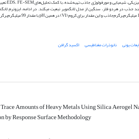
کاهش دوز جاذب تا 0/5 گرم بر لیتر، ظ
مختلف رسم گردید که بیشترین ظرفیت جذب برای جیوه در pH 6/5 با مقدار 109 میلی­گرم­‌
یعات یونی
نانوذرات مغناطیسی
اکسید گرافن‌
Trace Amounts of Heavy Metals Using Silica Aerogel N
on by Response Surface Methodology