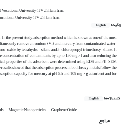
d Vocational University (TVU), Ilam, Iran.
ocational University (TVU), Ilam, Iran.
چکیده
English
n the present study, adsorption method, which is known as one of the most
simultaneously remove chromium (VI) and mercury from contaminated water.
no-oxide by tetrahydro- silane and 3-chloropropyl trimethoxy-silane. It
he concentration of contaminants by up to 150 mg / l and also reducing the
ological properties of the adsorbent were determined using EDS and FE-SEM
esults showed that the adsorption process in both heavy metals follow the
sorption capacity for mercury at pH 6.5 and 109 mg / g adsorbent and for
کلیدواژه‌ها
English
ids
Magnetic Nanoparticles
Graphene Oxide
مراجع