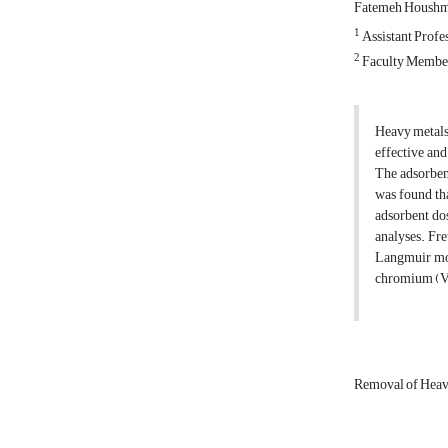
Fatemeh Housh
1
Assistant Profes
2
Faculty Member,
Heavy metals 
effective an
The adsorben
was found tha
adsorbent do
analyses. Fre
Langmuir mod
chromium (VI
Removal of Heav