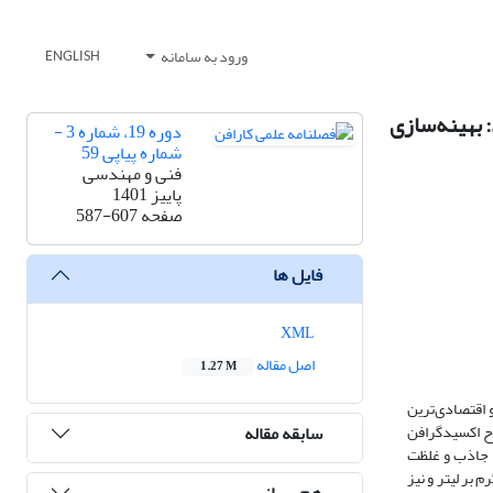
ورود به سامانه
ENGLISH
 بهینه‌سازی
دوره 19، شماره 3 -
شماره پیاپی 59
فنی و مهندسی
پاییز 1401
صفحه
587-607
فایل ها
XML
اصل مقاله
1.27 M
 اقتصادی‌ترین
سابقه مقاله
، جاذب با اصلاح اکسیدگرافن
وسط تتراهیدروسیلان و 3-کلروپروپیل تری متوکسی سیلان سنتز گردید. طراحی آزمایش‌ها برای بررسی تأثیر pH، دوز جاذب و غلظت
 و مشخص شد بیشترین مقدار جذب در pH 6/5 صورت می­‌گیرد. همچنین با افزایش غلظت آلاینده تا 150 میلی‌گرم بر لیتر و نیز
هم رسانی