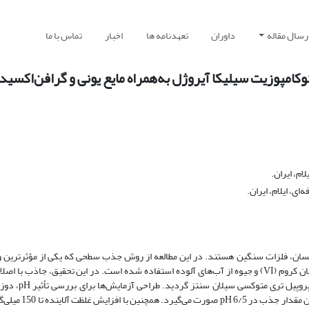
رسال مقاله
داوران
تعهدنامه ها
اخبار
تماس با ما
وکامپوزیت سیلیکا آیروژل به‌همراه مایع یونی و گرافن‌اکسید:
ام، ایران.
ی، ایلام، ایران.
انسان، فلزات سنگین هستند. در این مطالعه از روش جذب سطحی که یکی از مؤثرترین و
روش­های کاهش آلودگی­های مربوط به فلزات سنگین است، به‌منظور حذف هم‌زمان کروم (VI) و جیوه از آب‌های آلوده استفاده شده است. در این تحقیق
مغناطیسی‌شده با نانواکسید مغناطیسی آهن ت
آلاینده توسط روش رویه پاسخ باکس بنکن صورت گرفت