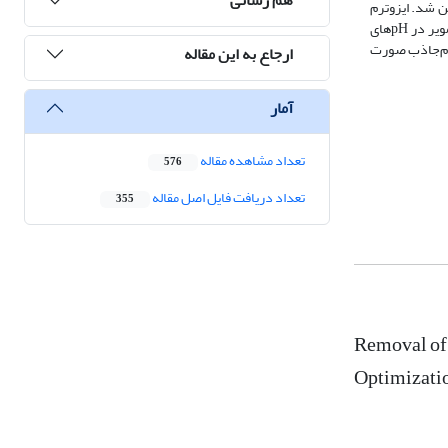
رفیت جاذب افزایش یافت. خصوصیات فیزیکی، شیمیایی و مورفولوژی جاذب تهیه‌شده، با کمک تحلیل‌های EDS، FE-SEM تعیین شد. ایزوترم­‌
های فروندلیچ، لانگمویر، تمکین و بغدادی بررسی شد که نتایج نشان داد فرایند جذب در هردو فلز، سنگین از مدل لانگمویر تبعیت می­کند. در ادامه، ایزوترم لانگمویر در pHهای
بر­گرم‌­جاذب و این مقدار برای کروم (VI) در همین pH با مقدار 99 میلی­گرم­‌بر­گرم‌­جاذب صورت
ارجاع به این مقاله
آمار
تعداد مشاهده مقاله
576
تعداد دریافت فایل اصل مقاله
355
Removal of 
Optimizati