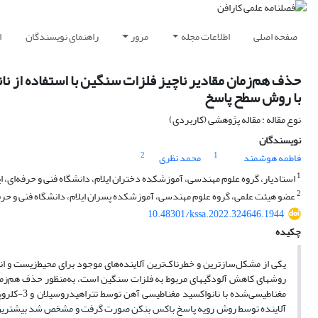
صفحه اصلی
اطلاعات مجله
مرور
راهنمای نویسندگان
ا
حذف هم‌زمان مقادیر ناچیز فلزات سنگین با استفاده از نان
با روش سطح پاسخ
نوع مقاله : مقاله پژوهشی (کاربردی)
نویسندگان
2
1
فاطمه هوشمند
محمد نظری
1
استادیار، گروه علوم مهندسی، آموزشکده دختران ایلام، دانشگاه فنی و حرفه‌ای، ایل
2
عضو هیئت علمی، گروه علوم مهندسی، آموزشکده پسران ایلام، دانشگاه فنی و حرفه‌ا
10.48301/kssa.2022.324646.1944
چکیده
یکی از مشکل‌سازترین و خطرناک‌ترین آلاینده‌های موجود برای محیط‌زیست و 