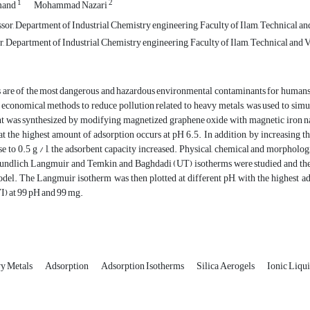
1
2
mand
Mohammad Nazari
sor, Department of Industrial Chemistry engineering, Faculty of Ilam, Technical an
 Department of Industrial Chemistry engineering, Faculty of Ilam, Technical and V
are of the most dangerous and hazardous environmental contaminants for humans. I
d economical methods to reduce pollution related to heavy metals, was used to 
t was synthesized by modifying magnetized graphene oxide with magnetic iron na
t the highest amount of adsorption occurs at pH 6.5. In addition, by increasing t
se to 0.5 g / l, the adsorbent capacity increased. Physical, chemical and morph
undlich, Langmuir and Temkin, and Baghdadi (UT) isotherms were studied and the r
el. The Langmuir isotherm was then plotted at different pH, with the highest ad
) at 99 pH and 99 mg.
y Metals
Adsorption
Adsorption Isotherms
Silica Aerogels
Ionic Liqu