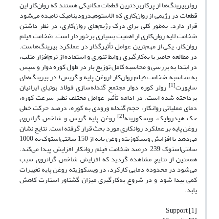
رولربیرینگ‌ها از پرکاربردترین قطعات مکانیکی هستند که روان‌کار این
قطعات در رژیمی از روان‌کاری که الاستوهیدرودینامیک نامیده می‌شود
قرار دارد. به‌طور کلی برای درک رژیم‌های روان‌کاری، در نظر داشتن
ضخامت لایه روان‌کاری از اهمیت بسیاری برخوردار است. ضخامت فیلم
روان‌کار، یکی از مهم‌ترین عوامل تأثیرگذار در عملکرد بیرینگ‌هاست.
در مطالعه حاضر با به‌کارگیری روابط تئوری و استفاده از نرم‌افزار متلب،
در ابتدا به بررسی و محاسبه کامل توزیع بار در طول کوره دوار و سپس
به محاسبه ضخامت فیلم روان‌کار (روغن پایه و گریس) در بیرینگ‌های
[1]
ساپورت
رولر کوره دوار مجتمع گندله‌سازی فولاد بوتیای ایرانیان
پرداخته شده است. در ادامه تأثیر عوامل مختلف نظیر سرعت کوره،
دمای عملیاتی روانکار، حجم گندله ورودی به کوره، درصد حرکت خطی
[2]
جک هیدرولیک، ویسکوزیته
روغن پایه گریس و شاخص گرانروی
روغن پایه بر عملکرد روانکاری مورد بحث قرار گرفته است. نتایج نشان
می‌دهد با افزایش ویسکوزیته روغن پایه از 150 سانتی‌استوک به 1000
سانتی‌استوک 239 درصد ضخامت فیلم روانکار افزایش پیدا می‌کند.
همچنین از نتایج مشاهده گردید که افزایش شاخص گرانروی سبب
می‌شود در محدوده دمایی کارکرد، در ویسکوزیته روغن پایه تغییرات
کمی پیدا شود و در شروع به‌کارگیری میزان گشتاور استارت کاهش
یابد.
[1] Support