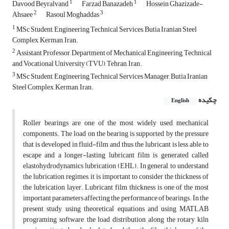
1
1
Davood Beyralvand
Farzad Banazadeh
Hossein Ghazizade-
2
3
Ahsaee
Rasoul Moghaddas
1
MSc Student, Engineering Technical Services, Butia Iranian Steel
Complex, Kerman, Iran.
2
Assistant Professor, Department of Mechanical Engineering, Technical
and Vocational University (TVU), Tehran, Iran.
3
MSc Student, Engineering Technical Services Manager, Butia Iranian
Steel Complex, Kerman, Iran.
چکیده
English
Roller bearings are one of the most widely used mechanical
components. The load on the bearing is supported by the pressure
that is developed in fluid-film and thus the lubricant is less able to
escape and a longer-lasting lubricant film is generated called
elastohydrodynamics lubrication (EHL). In general, to understand
the lubrication regimes, it is important to consider the thickness of
the lubrication layer. Lubricant film thickness is one of the most
important parameters affecting the performance of bearings. In the
present study, using theoretical equations and using MATLAB
programing software, the load distribution along the rotary kiln