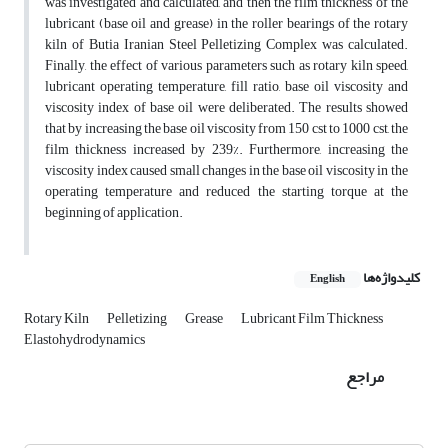
was investigated and calculated, and then the film thickness of the
lubricant (base oil and grease) in the roller bearings of the rotary
kiln of Butia Iranian Steel Pelletizing Complex was calculated.
Finally, the effect of various parameters such as rotary kiln speed,
lubricant operating temperature, fill ratio, base oil viscosity and
viscosity index of base oil were deliberated. The results showed
that by increasing the base oil viscosity from 150 cst to 1000 cst, the
film thickness increased by 239%. Furthermore, increasing the
viscosity index caused small changes in the base oil viscosity in the
operating temperature and reduced the starting torque at the
beginning of application.
کلیدواژه‌ها
English
Rotary Kiln
Pelletizing
Grease
Lubricant Film Thickness
Elastohydrodynamics
مراجع