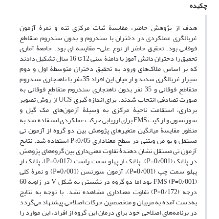
چکیده
هدف از پژوهش حاضر، مقایسۀ ثبات مرکزی تنه و نمرۀ آزمون
غربالگری عملکردی در دختران با سندروم و بدون سندروم متقاطع
فوقانی بود. تحقیق حاضر از نوع علی- مقایسه ای بود. جامعۀ آماری
تحقیق را دختران دانش آموز با دامنۀ سنی 12 تا 16 سال تشکیل دادند
که بر اساس ملاک‌های ورود به تحقیق دختران متوسطۀ اول و دوم
شیراز غربالگری شدند و از میان این افراد 35 نفر با ناهنجاری سندروم
متقاطع فوقانی و 35 نفر بدون ناهنجاری سندروم متقاطع فوقانی به
صورت تصادفی انتخاب شدند. برای اندازه گیری UCS از روش تصویر
برداری، استقامت ناحیۀ مرکزی به وسیلۀ آزمون‌های مک گیل و
سورنسون و از کیت FMS برای ارزیابی حرکت عملکردی استفاده شد به­‌
منظور مقایسۀ میانگین متغیرهای پژوهش بین دو گروه از آزمون تی
مستقل و یو من ویتنی در سطح معناداری 0/05>P استفاده شد. نتایج
آزمون تی مستقل نشان دهندۀ تفاوت معنی‌داری بین گروه‌های پژوهش
در پلانک (0/001=P)، پلانک از پهلو سمت راست (0/017=P)، پلانک از
پهلو سمت چپ (0/001=P)، آزمون سورنسن (0/001=P) و نمرۀ کلی
FMS (P=0/001) بود اما دو گروه در نشستن به شکل V در زاویه 60
درجه (0/172=P) تفاوت معناداری مشاهده نشد. با توجه به نتایج
به‌دست آمده به مربیان و متخصصین حرکات اصلاحی پیشنهاد می‌گردد
در برنامه‌های اصلاحی خود برای درمان این گروه از افراد، این موارد را