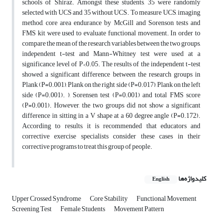
schools of Shiraz. Amongst these students, 35 were randomly
selected with UCS and 35 without UCS. To measure UCS, imaging
method, core area endurance by McGill and Sorenson tests and
FMS kit were used to evaluate functional movement. In order to
compare the mean of the research variables between the two groups,
independent t-test and Mann-Whitney test were used at a
significance level of P<0.05. The results of the independent t-test
showed a significant difference between the research groups in
Plank (P=0.001), Plank on the right side (P=0.017), Plank on the left
side (P=0.001). ), Sorensen test (P=0.001) and total FMS score
(P=0.001). However, the two groups did not show a significant
difference in sitting in a V shape at a 60 degree angle (P=0.172).
According to results, it is recommended that educators and
corrective exercise specialists consider these cases in their
corrective programs to treat this group of people.
کلیدواژه‌ها
English
Upper Crossed Syndrome
Core Stability
Functional Movement
Screening Test
Female Students
Movement Pattern