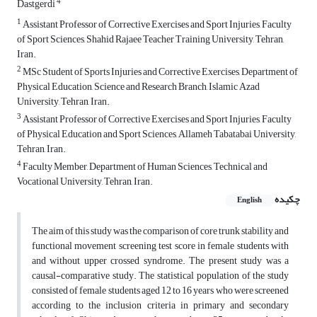
4
Dastgerdi
1
Assistant Professor of Corrective Exercises and Sport Injuries, Faculty
of Sport Sciences, Shahid Rajaee Teacher Training University, Tehran,
Iran.
2
MSc Student of Sports Injuries and Corrective Exercises, Department of
Physical Education, Science and Research Branch, Islamic Azad
University, Tehran, Iran.
3
Assistant Professor of Corrective Exercises and Sport Injuries, Faculty
of Physical Education and Sport Sciences, Allameh Tabatabai University,
Tehran, Iran.
4
Faculty Member, Department of Human Sciences, Technical and
Vocational University, Tehran, Iran.
چکیده
English
The aim of this study was the comparison of core trunk stability and
functional movement screening test score in female students with
and without upper crossed syndrome. The present study was a
causal-comparative study. The statistical population of the study
consisted of female students aged 12 to 16 years who were screened
according to the inclusion criteria in primary and secondary