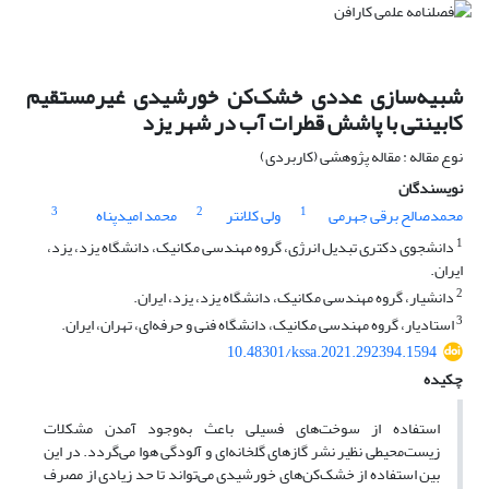
شبیه‌سازی عددی خشک‌کن خورشیدی غیرمستقیم
کابینتی با پاشش قطرات آب در شهر یزد
نوع مقاله : مقاله پژوهشی (کاربردی)
نویسندگان
3
2
1
محمدصالح برقی جهرمی
ولی کلانتر
محمد امیدپناه
1
دانشجوی دکتری تبدیل انرژی، گروه مهندسی مکانیک، دانشگاه یزد، یزد،
ایران.
2
دانشیار، گروه مهندسی مکانیک، دانشگاه یزد، یزد، ایران.
3
استادیار، گروه مهندسی مکانیک، دانشگاه فنی و حرفه‌ای، تهران، ایران.
10.48301/kssa.2021.292394.1594
چکیده
استفاده از سوخت‌های فسیلی باعث به‌وجود آمدن مشکلات
زیست‌محیطی نظیر نشر گازهای گلخانه‌ای و آلودگی هوا می­‌گردد. در این
بین استفاده از خشک‌کن‌های خورشیدی می‌تواند تا حد زیادی از مصرف