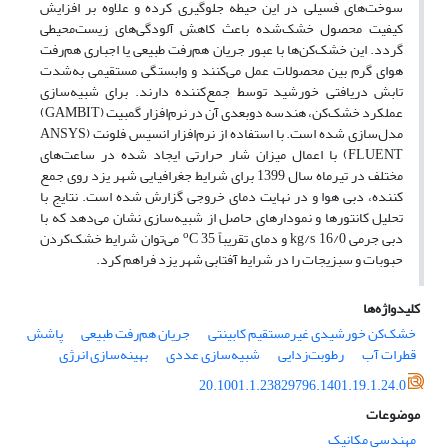
سوخت­‌های فسیلی در این حیطه جلوگیری کرده و علاوه بر افزایش
کیفیت محصول خشک‌شده باعث کاهش آلودگی‌های زیست‌محیطی
گردد. این خشک‌کن‌­ها با عبور جریان هم‌رفت طبیعی یا اجباری هم‌رفت
هوای گرم بین محصولات عمل می‌کنند و وابستگی مستقیمی به‌شدت
تابش دریافتی خورشید توسط جمع­‌کننده دارند. برای شبیه‌سازی
عملکرد خشک‌کن، هندسه دوبعدی آن در نرم‌افزار گمبیت (GAMBIT)
مدل‌سازی شده است. با استفاده از نرم‌افزار انسیس فلونت (ANSYS
FLUENT) با اعمال میزان شار حرارتی ایجاد شده در ساعت­‌های
مختلف در تیرماه سال 1399 برای شرایط جغرافیایی شهر یزد روی جمع­‌
کننده، دبی هوا و در نهایت دمای خروجی گزارش شده است. نتایج با
تحلیل کانتورها و نمودارهای حاصل از شبیه‌سازی نشان می‌­دهد که با
o
دبی جرمی kg/s 16/0 و دمای تقریباً
C 35 می‌توان شرایط خشک‌­کردن
حبوبات و سبزیجات را در شرایط آفتابی شهر یزد فراهم کرد.
کلیدواژه‌ها
خشک‌کن خورشیدی غیرمستقیم کابینتی
جریان هم‌رفت طبیعی
پاشش
قطرات آب
رطوبت‌زدایی
شبیه‌سازی عددی
بهینه‌سازی انرژی
20.1001.1.23829796.1401.19.1.24.0
موضوعات
مهندسی مکانیک