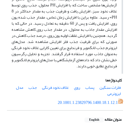
آزمایش‌ها مشخص ساخت که با افزایش PH محلول، جذب روی توسط
غلاف نخود سبز، افزایش یافت و ظرفیت جذب به مقدار حداکثر در 8
PH= رسید. علاوه براین با افزایش زمان تماس، مقدار جذب شده یون
روی، افزایش یافت و پس از 60 دقیقه به تعادل رسید. در حالی که با
افزایش مقدار جاذب به محلول، در مقدار جذب روی کاهش مشاهده
گردید. همچنین با افزایش غلظت اولیه یون روی، درصد جذب کاهش در
صورتی که برای ظرفیت جذب فلز افزایش مشاهده شد. مدل‌های
ایزوترم جذب لانگمویر و فرندلیچ برای تعیین کارایی غلاف نخود فرنگی
به‌عنوان جاذب مورد استفاده قرار گرفتند. تجزیه و تحلیل رگرسیون
خطی نشان داد که داده‌های آزمایشگاهی با مدل‌های ایزوترم لانگمویر و
فرندلیچ تطابق خوبی دارند.
کلیدواژه‌ها
فلزات سنگین
پساب
روی
غلاف نخود فرنگی
جذب
مدل
ایزوترمی
20.1001.1.23829796.1400.18.1.12.1
عنوان مقاله
English