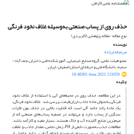
حذف روی از پساب صنعتی به‌وسیله غلاف نخود فرنگی
نوع مقاله : مقاله پژوهشی (کاربردی)
نویسنده
مریم فخارزاده
عضو هیئت علمی، گروه صنایع شیمیایی، آموزشکده فنی دختران نجف آباد-
سمیه، دانشگاه فنی و حرفه ای استان اصفهان، ایران.
10.48301/kssa.2021.131059
چکیده
در این مطالعه، حذف روی در محیط‌های آبی با استفاده از غلاف نخود
فرنگی به‌عنوان ماده جاذب ارزان‌قیمت بررسی شد. غلاف نخود فرنگی،
یک ماده زائد جامد آلی است که قابلیت بالایی در حذف یون فلزات
سنگین از پساب دارد و می‌تواند در تصفیه پساب‌های صنعتی که از
مهم‌ترین منابع آلاینده آب و خاک هستند، بسیار مفید و کارآمد باشد.
مطالعات جذب به‌صورت تابعی از PH، زمان تماس، مقدار جاذب و غلظت
اولیه یون فلزی در سیستم ناپیوسته انجام گرفت. نتایج حاصل از