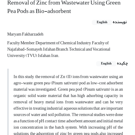
Removal of Zinc from Wastewater Using Green
Pea Pods as Bio-adsorbent
نویسنده
English
Maryam Fakharzadeh
Faculty Member, Department of Chemical Industry, Faculty of
Najafabad-Somayeh, Isfahan Branch, Technical and Vocational
University (TVU), Isfahan, Iran.
چکیده
English
In this study, the removal of Zn (II) ions from wastewater using an
agro-waste, green pea (Pisum sativum) pod as low-cost adsorbent
material was investigated. Green pea pod (Pisum sativum) is as an
organic solid waste material that has high adsorbing capacity in
removal of heavy metal ions from wastewater and can be very
effective in treating industrial aqueous solutions that are important
sources of water and soil pollution. The removal studies were done
as a function of pH, contact time, adsorbent amount and initial metal
ion concentration in the batch system. With increasing pH of the
solutions, the adsorption of zinc by green pea pods also increased