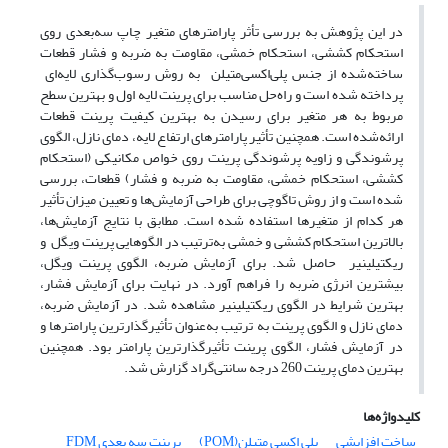
در این پژوهش به بررسی تأثر پارامترهای متغیر چاپ سه‌بعدی روی
استحکام کششی، استحکام خمشی، مقاومت به ضربه و فشار قطعات
ساخته‌شده از جنس پلی‌اکسی‌متیلن به روش رسوب‌گذاری لایه‌ای
پرداخته شده است و راه‌حل مناسب برای پرینت لایه اول و بهترین سطح
مربوط به هر متغیر برای رسیدن به بهترین کیفیت پرینت قطعات
ارائه‌شده است. همچنین تأثیر پارامترهای ارتفاع لایه، دمای نازل، الگوی
پرشوندگی و زاویه پرشوندگی پرینت روی خواص مکانیکی (استحکام
کششی، استحکام خمشی، مقاومت به ضربه و فشار) قطعات، بررسی
شده است و از روش تاگوچی برای طراحی آزمایش‌ها و تعیین میزان تأثیر
هر کدام از متغیرها استفاده شده است. مطابق با نتایج آزمایش‌ها،
بالاترین استحکام کششی و خمشی به‌ترتیب در الگوهایی پرینت ویگل و
ریکتیلینیر حاصل شد. برای آزمایش ضربه، الگوی پرینت ویگل،
بیشترین انرژی ضربه را فراهم آورد. در نهایت برای آزمایش فشار،
بهترین شرایط در الگوی ریکتیلینیر مشاهده شد. در آزمایش ضربه،
دمای نازل و الگوی پرینت به ترتیب به‌عنوان تأثیرگذارترین پارامترها و
در آزمایش فشار، الگوی پرینت تأثیرگذارترین پارامتر بود. همچنین
بهترین دمای پرینت 260 درجه سانتی‌گراد گزارش شد.
کلیدواژه‌ها
ساخت افزایشی
پلی اکسی متیلن(POM)
پرینت سه بعدی FDM