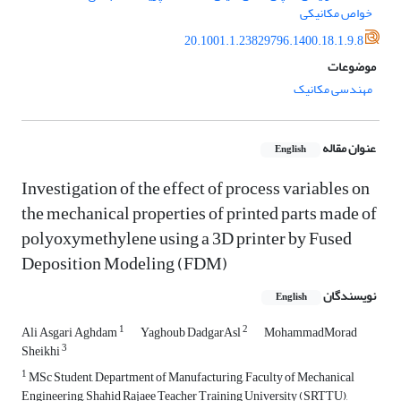
خواص مکانیکی
20.1001.1.23829796.1400.18.1.9.8
موضوعات
مهندسی مکانیک
عنوان مقاله
English
Investigation of the effect of process variables on
the mechanical properties of printed parts made of
polyoxymethylene using a 3D printer by Fused
Deposition Modeling (FDM)
نویسندگان
English
1
2
Ali Asgari Aghdam
Yaghoub DadgarAsl
MohammadMorad
3
Sheikhi
1
MSc Student, Department of Manufacturing, Faculty of Mechanical
Engineering, Shahid Rajaee Teacher Training University (SRTTU),