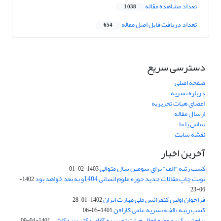
تعداد مشاهده مقاله
1,038
تعداد دریافت فایل اصل مقاله
654
دسترسی سریع
صفحه اصلی
درباره نشریه
اعضای هیات تحریریه
ارسال مقاله
تماس با ما
نقشه سایت
آخرین اخبار
کسب رتبه "الف" برای سومین سال متوالی
1403-02-01
نوبت چاپ مقالات جدید حوزه علوم انسانی 1404و به بعد خواهد بود
1402-
06-23
فراخوان اولین کنفرانس ملی مهارت ایران
1402-01-28
کسب رتبه «الف» نشریه علمی کارافن
1401-05-06
پیام تبریک به عضو فعال هیئت تحریریه آقای دکتر سیدکاشی
1401-04-09