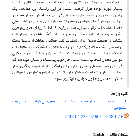
صنعت معدن به‌ویژه در کشورهایی که پتانسیل معدنی بالایی دارند،
بسیار مورد توجه قرار گرفته است. در این راستا، این مطالعه، یک
چارچوب مفهومی جدید برای شناسایی قوانین حفاظت از محیط‌زیست در
ایران با در نظر گرفتن قوانین و مقررات محیط‌زیستی معدن در کشورهای
مختلف مانند استرالیا، شیلی، هند، ترکیه، کانادا، آفریقای جنوبی و چین
نشان می‌دهد. این امر به کاربرد تجربیات این کشورها در حل منازعات
مشابه در صنعت معدن ایران کمک می‌کند. قوانین حفاظت از محیط‌زیست
براساس پیشینه قانون‌گذاری در زمینه معدن، مشارکت در معاهدات
زیست‌محیطی، موفقیت در زمینه تجارت معدن و پیشگام در بازنگری
قوانین معدن انتخاب شده است. چارچوب پیشنهادی نشان می‌دهد که
قوانین زیست‌محیطی معدن ایران برای جلوگیری از ابهام و بازنگری، نیاز
به تجدیدنظر و شفافیت بیشتر دارد تا از بروز ابهام و تعارض با قوانین
مالکیت معدنی و حقوق دولتی جلوگیری شود.
کلیدواژه‌ها
قوانین معدنی
محیط‌زیست
حکمرانی
نقش‌های دولتی
چارچوب
مفهومی
20.1001.1.23829796.1400.18.1.7.6
عنوان مقاله
English