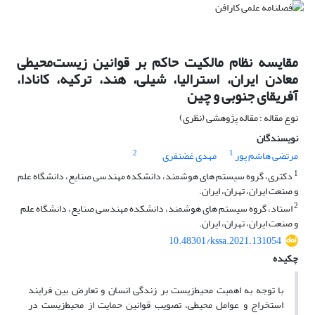
مقایسه نظام مالکیت حاکم بر قوانین زیست‌محیطی
معادن ایران، استرالیا، شیلی، هند، ترکیه، کانادا،
آفریقای جنوبی و چین
نوع مقاله : مقاله پژوهشی (نظری)
نویسندگان
2
1
مرتضی هاشم پور
مهدی غضنفری
1
دکتری، گروه سیستم های هوشمند، دانشکده مهندسی صنایع، دانشگاه علم
و صنعت ایران، تهران، ایران.
2
استاد، گروه سیستم های هوشمند، دانشکده مهندسی صنایع، دانشگاه علم
و صنعت ایران، تهران، ایران.
10.48301/kssa.2021.131054
چکیده
با توجه به اهمیت محیط‌زیست بر زندگی انسان و تعارض بین فرایند
استخراج و عوامل محیطی، تصویب قوانین حمایت از محیط‌زیست در