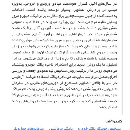
در سال‌های اخیر، کنترل هوشمند مبادی ورودی و خروجی، به‌ویژه
مبتنی بر پردازش تصاویر، بسیار توسعه یافته است. اطلاعات
به‌دست‌آمده از چنین سیستم‌هایی برای نظارت بر ترافیک، عبور و مرور
وسایل نقلیه مهم می‌باشد. این رویکرد می‏تواند در حفظ امنیت عمومی
نقش مؤثری داشته باشد و در به دست آوردن آمار ترافیک مانند
شمارش تردد در دروازه‌های شهرها، برآورد آماری مشتریان از
سازمان‌ها، شناسایی و ردیابی عبور و مرور مشکوک نقش مؤثری داشته
باشد. وسایل نقلیه‌ای که وارد یک سازمان پرتردد می‌شوند، در زمان
ورود و خروج شناسایی شده و گزارش ترافیک آن‌ها، از جمله تصویر
وسیله نقلیه با شماره پلاک و تاریخ و زمان تردد، ثبت می‌شود
.
در این
تحقیق، ما یک روش جدید برای استخراج ناحیه پلاک خودرو پیشنهاد
می‌دهیم. روش ما از ترکیب روش تشخیص لبه عمودی
Canny
و بررسی
اجزای متصل برای شناسایی مناطق نامزد پلاک استفاده می‌کند. آزمایش
در شرایط واقعی (تصاویر مستخرج از دوربین‌های نظارتی در سازمان
حامی این تحقیق) نشان می‌دهد که روش پیشنهادی می‌تواند ناحیه پلاک
خودروهای مختلف را در شرایط نوری مختلف با دقت و خوانایی بیش از 98
درصد شناسایی کند و عملکرد بهتری در مقایسه با روش‌های جدید
نمایش دهد.
کلیدواژه‌ها
تشخیص خودکار پلاک خودرو
یادگیری ماشین
سامانه‌های حمل‌ونقل