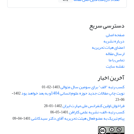
472
دسترسی سریع
صفحه اصلی
درباره نشریه
اعضای هیات تحریریه
ارسال مقاله
تماس با ما
نقشه سایت
آخرین اخبار
کسب رتبه "الف" برای سومین سال متوالی
1403-02-01
نوبت چاپ مقالات جدید حوزه علوم انسانی 1404و به بعد خواهد بود
1402-
06-23
فراخوان اولین کنفرانس ملی مهارت ایران
1402-01-28
کسب رتبه «الف» نشریه علمی کارافن
1401-05-06
پیام تبریک به عضو فعال هیئت تحریریه آقای دکتر سیدکاشی
1401-04-09