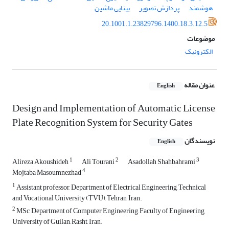
هوشمند
پردازش تصویر
بینایی ماشین
20.1001.1.23829796.1400.18.3.12.5
موضوعات
الکترونیک
عنوان مقاله
English
Design and Implementation of Automatic License
Plate Recognition System for Security Gates
نویسندگان
English
1
2
3
Alireza Akoushideh
Ali Tourani
Asadollah Shahbahrami
4
Mojtaba Masoumnezhad
1
Assistant professor, Department of Electrical Engineering, Technical
and Vocational University (TVU), Tehran, Iran.
2
MSc, Department of Computer Engineering, Faculty of Engineering,
University of Guilan, Rasht, Iran.