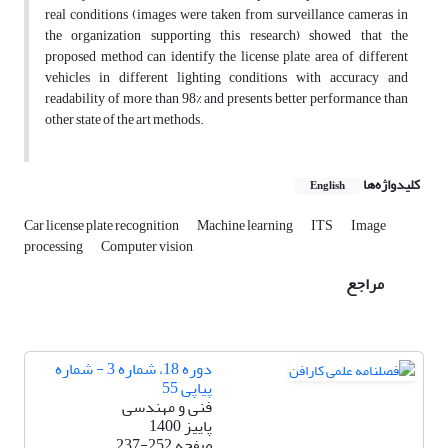
real conditions (images were taken from surveillance cameras in
the organization supporting this research) showed that the
proposed method can identify the license plate area of different
vehicles in different lighting conditions with accuracy and
readability of more than 98% and presents better performance than
other state of the art methods.
کلیدواژه‌ها
English
Car license plate recognition
Machine learning
ITS
Image
processing
Computer vision
مراجع
دوره 18، شماره 3 - شماره
پیاپی 55
فنی و مهندسی
پاییز 1400
صفحه
237-252