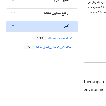
نرم‌افزار Smart PLS انجام گرفت. نتایج این پژوهش حاکی از آن
263/) در ارتباط است و در محیط­های رقابتی (251/0) با درصد کمی اختلاف نسبت به
محیط پویا (247/0)، نوآوری استراتژیک بر عملکرد نوآورانه تأثیر بیش­تری را نشان می­دهد؛ به گونه­ای که هرچه رقابت بیشتر باشد تأثیر نوآوری استراتژیک بر عملکرد نوآورانه قوی­تر می­
ارجاع به این مقاله
آمار
تعداد مشاهده مقاله
1,883
تعداد دریافت فایل اصل مقاله
777
Investigatin
environmen