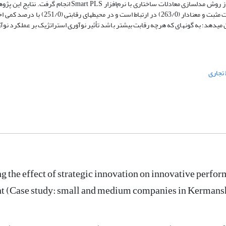
تصادفی ساده به‌عنوان نمونه انتخاب گردید. تجزیه­وتحلیل داده­ها با استفاده از روش مدل­سازی معادلات ساختاری با 
است که نوآوری استراتژیک بر عملکرد کسب‌وکارهای کوچک و متوسط به صورت مثبت و معنادار (0
تجاری
g the effect of strategic innovation on innovative perfor
t (Case study: small and medium companies in Kermans