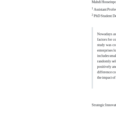
Mahdi Hosseinp
1
Assistant Profe
2
PhD Student, De
Nowadays, as 
factors for c
study was co
enterprises l
includes sma
randomly sel
positively a
difference co
the impact of
Strategic Innova