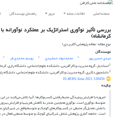
صفحه اصلی
اطلاعات مجله
مرور
راهنمای نویسندگان
ا
بررسی تأثیر نوآوری استراتژیک بر عملکرد نوآورانه 
کرمانشاه)
نوع مقاله : مقاله پژوهشی (کاربردی)
نویسندگان
1
1
1
مهدی حسین پور
محمدجواد جمشیدی
یوسف محمدی فر
1
استادیار، گروه مدیریت و کارآفرینی، دانشکده علوم اجتماعی، دانشگاه رازی، کرمانش
2
دانشجوی دکتری، گروه مدیریت و کارآفرینی، دانشکده علوم اجتماعی، دانشگاه رازی
10.48301/kssa.2021.128450
چکیده
امروزه با افزایش پیچیدگی محیط رقابتی کسب‌وکارها، آنها تلاش می‌کنند در این 
متوسط، نوآوری است. نوآوری همچنین منجر به کاهش هزینه­ها و افزایش بهروری 
با نقش تعدیل‌گر محیطی در کسب‌وکارهای کوچک و متوسط واقع در شهرک­های ص