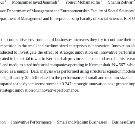
1
1
1
2
our
Mohammad javad Jamshidi
Yousef Mohamadifar
Shahin Behvar
ssor, Department of Management and Entrepreneurship, Faculty of Social Sciences, 
partment of Management and Entrepreneurship, Faculty of Social Sciences, Razi Un
the competitive environment of businesses increases, they try to continue their 
ompetition in the small and medium sized enterprises is innovation. Innovation als
nducted to investigate the effect of strategic innovation on innovative perfor
ocated in industrial towns in Kermanshah province. The method used in this resear
ll and medium sized industrial companies operating in Kermanshah (N = 567) whic
ected as a sample. Data analysis was performed using structural equation modeli
nd significantly (0.263) related to the performance of small and medium sized en
mpared to the dynamic environment (0.247), strategic innovation has a greater imp
 strategic innovation on innovative performance.
tion
Innovative Performance
Small and Medium Businesses
Business Env