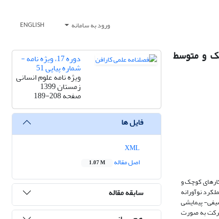
ورود به سامانه
ENGLISH
چک و متوسط
دوره 17، ویژه نامه -
شماره پیاپی 51
ویژه نامه علوم انسانی
زمستان 1399
صفحه
189-208
فایل ها
XML
اصل مقاله
1.07 M
وکارهای کوچک و
سابقه مقاله
لکرد نوآورانه
صیفی- پیمایشی
امل شرکت­های کوچک و متوسط صنعتی فعال در شهر کرمانشاه می­باشد (567 =N) که با توجه به جدول کرجسی و مورگان (1970) 234 شرکت به صورت
هم رسانی