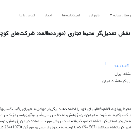
رسال مقاله
داوران
تعهدنامه ها
اخبار
تماس با ما
با نقش تعدیل‌گر محیط تجاری (موردمطالعه: شرکت‌های کو
2
شهین بهور
اه، ایران.
، کرمانشاه، ایران.
محیط پویا و متلاطم، فعالیت­های خود را ادامه دهند. یکی از عوامل مهم برای رقابت کسب‌
کسب­وکارها می­شود. بنابراین این پژوهش با هدف بررسی تأثیر نوآوری استراتژیک بر عم
نعتی در استان کرمانشاه انجام پذیرفته است. روش مورد استفاده در این پژوهش، تو
است. جامعه آماری پژوهش ش