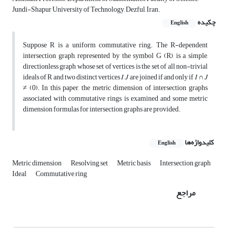
Jundi-Shapur University of Technology, Dezful, Iran.
چکیده
English
Suppose R is a uniform commutative ring. The R-dependent
intersection graph, represented by the symbol G (R), is a simple,
directionless graph whose set of vertices is the set of all non-trivial
ideals of R and two distinct vertices 𝐼, 𝐽 are joined if and only if 𝐼 ∩ 𝐽
≠ (0). In this paper, the metric dimension of intersection graphs
associated with commutative rings is examined and some metric
dimension formulas for intersection graphs are provided.
کلیدواژه‌ها
English
Metric dimension
Resolving set
Metric basis
Intersection graph
Ideal
Commutative ring
مراجع