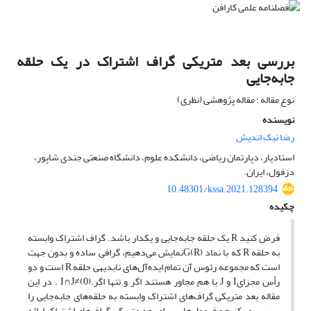
بررسی بعد متریکی گراف اشتراک در یک حلقه
جابه‌جایی‌
نوع مقاله : مقاله پژوهشی (نظری)
نویسنده
رضا نیک اندیش
استادیار، دپارتمان ریاضی، دانشکده علوم، دانشگاه صنعتی جندی شاپور،
دزفول، ایران.
10.48301/kssa.2021.128394
چکیده
فرض کنید R یک حلقه جابه‌جایی و یکدار باشد. گراف اشتراک وابسته
به حلقه R که با نماد G(R)نمایش می‌دهیم، گرافی ساده و بدون جهت
است که مجموعه رئوس آن تمام ایده‌آل‌های نابدیهی حلقه R است و دو
رأس مجزایI و J با هم مجاور هستند اگر و تنها اگر.I∩J≠(0) . در این
مقاله بعد متریکی گراف‌های اشتراک وابسته به حلقه‌های جابه‌جایی را
بررسی می‌کنیم و فرمول‌هایی برای بعد متریکی گراف‌های اشتراک ارائه