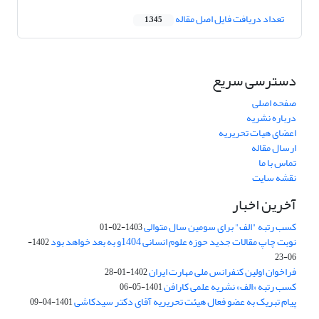
تعداد دریافت فایل اصل مقاله
1,345
دسترسی سریع
صفحه اصلی
درباره نشریه
اعضای هیات تحریریه
ارسال مقاله
تماس با ما
نقشه سایت
آخرین اخبار
کسب رتبه "الف" برای سومین سال متوالی
1403-02-01
نوبت چاپ مقالات جدید حوزه علوم انسانی 1404و به بعد خواهد بود
1402-
06-23
فراخوان اولین کنفرانس ملی مهارت ایران
1402-01-28
کسب رتبه «الف» نشریه علمی کارافن
1401-05-06
پیام تبریک به عضو فعال هیئت تحریریه آقای دکتر سیدکاشی
1401-04-09