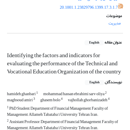
20.1001.1.23829796.1399.17.3.1.7
موضوعات
مدیریت
عنوان مقاله
English
Identifying the factors and indicators for
evaluating the performance of the Technical and
Vocational Education Organization of the country
نویسندگان
English
1
2
hamideh ghanbari
mohammad hassan ebrahimi sarv oliya
3
4
4
maghsoud amiri
ghasem bolo
vajhollah ghorbanizadeh
1
PhD Student, Department of Financial Management, Faculty of
Management, Allameh Tabataba’i University, Tehran, Iran.
2
Assistant Professor, Department of Financial Management, Faculty of
Management, Allameh Tabataba’i University, Tehran, Iran.