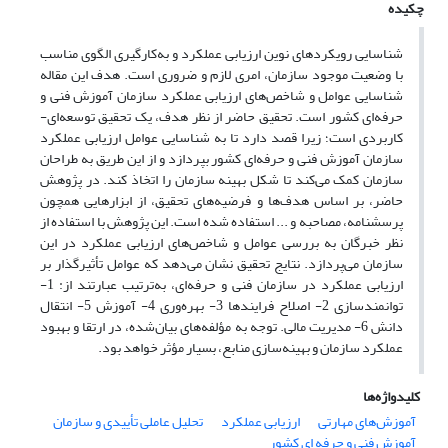
چکیده
شناسایی رویکردهای نوین ارزیابی عملکرد و به‌کارگیری الگوی مناسب
با وضعیت موجود سازمان، امری لازم و ضروری است. هدف این مقاله
شناسایی عوامل و شاخص‌های ارزیابی عملکرد سازمان آموزش فنی و
حرفه‌ای کشور است. تحقیق حاضر از نظر هدف، یک تحقیق توسعه‌ای-
کاربردی است؛ زیرا قصد دارد تا به شناسایی عوامل ارزیابی عملکرد
سازمان آموزش فنی و حرفه‌ای کشور بپردازد و از این طریق به طراحان
سازمان کمک می‌کند تا شکل بهینه سازمان را اتخاذ کند. در پژوهش
حاضر، بر اساس هدف‌ها و فرضیه‌های تحقیق، از ابزارهایی همچون
‌پرسشنامه، مصاحبه و ... استفاده شده است. این پژوهش با استفاده از
نظر خبرگان به بررسی عوامل و شاخص‌های ارزیابی عملکرد در این
سازمان می‌پردازد. نتایج تحقیق نشان می‌دهد که عوامل تأثیرگذار بر
ارزیابی عملکرد در سازمان فنی و حرفه‌ای، به‌ترتیب عبارتند از: 1-
توانمندسازی 2- اصلاح فرایندها 3- بهره‌وری 4- آموزش 5- انتقال
دانش 6- مدیریت مالی. توجه به مؤلفه‌های بیان‌شده، در ارتقا و بهبود
عملکرد سازمان و بهینه‌سازی منابع، بسیار مؤثر خواهد بود.
کلیدواژه‌ها
آموزش‌های مهارتی
ارزیابی عملکرد
تحلیل عاملی تأییدی و سازمان
آموزش فنی و حرفه ای کشور