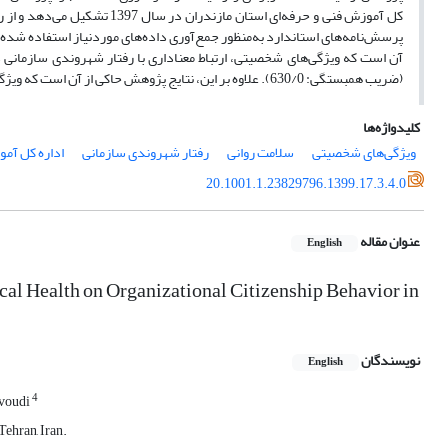
(ضریب همبستگی: 630/0). علاوه بر این، نتایج پژوهش حاکی از آن است که ویژگی‌های شخصیتی، ارتباط معناداری با سلامت روانی کارکنان دارند (ضریب تأثیر: 842/0).
کلیدواژه‌ها
ویژگی‌های شخصیتی
سلامت روانی
رفتار شهروندی سازمانی
اداره کل آمو
20.1001.1.23829796.1399.17.3.4.0
عنوان مقاله
English
ical Health on Organizational Citizenship Behavior in
نویسندگان
English
4
voudi
ehran, Iran.