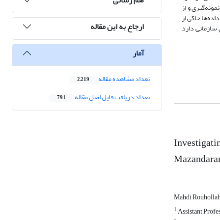
از روش نمونه‌گیری تصادفی ساده و جدول کرجسی و مورگان (با حجم نمونه 217 نفر) برای نمونه‌گیری و از
نتایج حاصل از تجزیه و تحلیل داده‌ها حاکی از
ارجاع به این مقاله
داری با رفتار شهروندی سازمانی دارد
آمار
تعداد مشاهده مقاله
2,219
تعداد دریافت فایل اصل مقاله
791
Investigati
Mazandaran 
Mahdi Rouholla
1
Assistant Profe