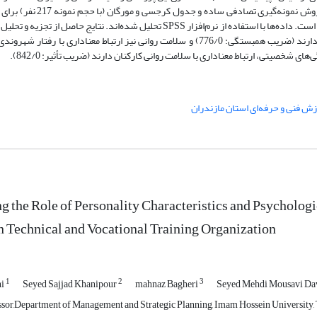
کل آموزش فنی و حرفه‌ای استان مازندران در سال 1397 تشکیل می‌دهد و 
پرسش‌نامه‌های استاندارد به‌منظور جمع‌آوری داده‌های موردنیاز استفاده شده است. داده‌ها با استفاده از نرم‌افزار SPSS تحلیل شده‌اند. 
آن است که ویژگی‌های شخصیتی، ارتباط معناداری با رفتار شهروندی سازمانی دارند (ضریب همبستگی: 776/0) و سلامت روانی نیز ارتباط معنا
زش فنی و حرفه‌ای استان مازندران
ng the Role of Personality Characteristics and Psycholog
Technical and Vocational Training Organization
1
2
3
hi
Seyed Sajjad Khanipour
mahnaz Bagheri
Seyed Mehdi Mousavi Da
ssor,Department of Management and Strategic Planning, Imam Hossein University, T