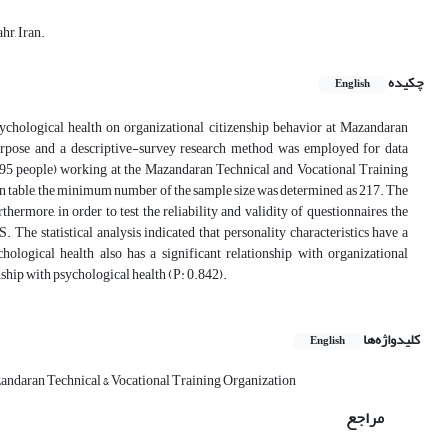
hr, Iran.
چکیده
English
psychological health on organizational citizenship behavior at Mazandaran
urpose and a descriptive-survey research method was employed for data
 (495 people) working at the Mazandaran Technical and Vocational Training
 table, the minimum number of the sample size was determined as 217. The
rmore, in order to test the reliability and validity of questionnaires, the
The statistical analysis indicated that personality characteristics have a
chological health also has a significant relationship with organizational
onship with psychological health (P: 0.842).
کلیدواژه‌ها
English
andaran Technical & Vocational Training Organization
مراجع