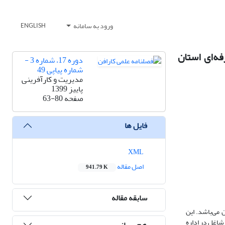
ورود به سامانه
ENGLISH
ه‌ای استان
دوره 17، شماره 3 -
شماره پیاپی 49
مدیریت و کارآفرینی
پاییز 1399
صفحه
63-80
فایل ها
XML
اصل مقاله
941.79 K
سابقه مقاله
 می‌باشد. این
 گردآوری داده‌ها، جزء پژوهش‌های توصیفی- پیمایشی است. جامعه آماری این پژوهش را کلیه کارکنان و مدیران (495 نفر) شاغل در اداره
هم رسانی