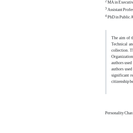
2
MA in Executive
3
Assistant Profe
4
PhD in Public A
The aim of t
Technical an
collection. 
Organization
authors used 
authors used 
significant 
citizenship b
Personality Chara