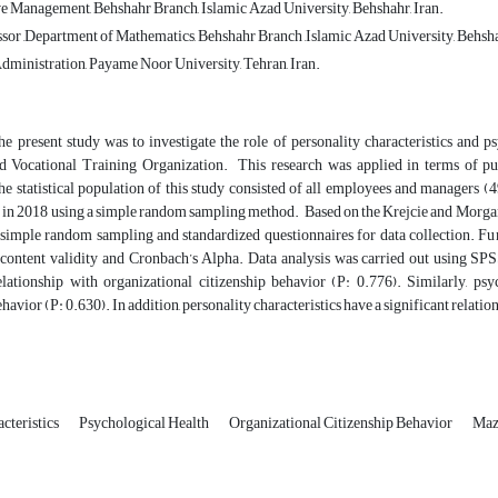
 Management, Behshahr Branch, Islamic Azad University, Behshahr, Iran.
ssor ,Department of Mathematics, Behshahr Branch ,Islamic Azad University, Behsha
dministration, Payame Noor University, Tehran, Iran.
he present study was to investigate the role of personality characteristics and 
d Vocational Training Organization. This research was applied in terms of p
The statistical population of this study consisted of all employees and managers
 in 2018 using a simple random sampling method. Based on the Krejcie and Morgan
simple random sampling and standardized questionnaires for data collection. Furthe
content validity and Cronbach’s Alpha. Data analysis was carried out using SPSS. 
relationship with organizational citizenship behavior (P: 0.776). Similarly, psy
ehavior (P: 0.630). In addition, personality characteristics have a significant relati
cteristics
Psychological Health
Organizational Citizenship Behavior
Maz