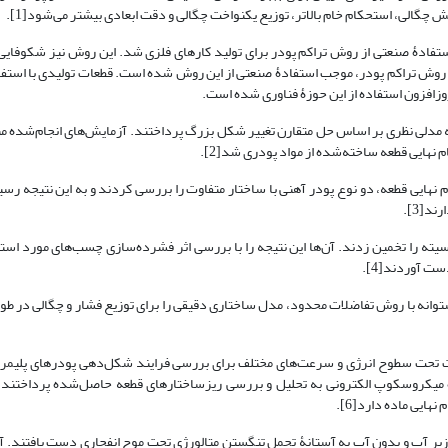
گالی، استحکام خام بالاتر، توزیع یکنواخت چگالی و دقت ابعادی بیشتر می‌شود[1].
 استفادۀ صنعتی از روش تراکم پودر برای تولید کارهای فلزی شد. این روش نیز شکوفایی
از روش تراکم پودر، موجب استفادۀ صنعتی از این روش شده است. قطعات تولیدی با استفا
وزافزون استفاده از این حوزۀ فناوری شده است.
رائه مدلی نظری بر اساس حل متقارن تغییر شکل بزرگ پرداختند. آزمایش‌های انجام‌شده م
هایی قطعه ساخته‌شده از مواد پودری شد[2].
 نهایی قطعه، دو نوع پودر آهنی با ساختار متفاوت را بررسی کردند و به این نتیجه رسی
د[3].
یته را تخمین زدند. آن‌ها این نتیجه را با بررسی اثر فشرده‌سازی چسب‌های مورد اس
ت آوردند[4].
توانه با روش تفاضلات محدود، مدل ساختاری دقیقی را برای توزیع فشار و چگالی در طول
اوت تحت سطوح انرژی و سرعت‌های مختلف برای بررسی فرایند شکل‌دهی پودرهای پلیمری
ه میکروسکوپ الکترونی به تحلیل و بررسی ریزساختارهای قطعه حاصل‌شده پرداختند و
ایی ماده دارد[6].
یر آب و بدون آب به آستانۀ تحمل تنگستن متالورژی تحت موج انفجاری دست یافتند. آن