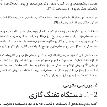
مقایسۀ تراکم انفجاری زیر آب با دیگر روش‌های متالورژی پودر انجام‌گرفته رو
مکانیکی ممکن از پودر دست یافت[8-7].
در جدیدترین تحقیقات انجام‌شده با سامانه چکش پرتابه‌ای،
بابایی
و همکارانش به
انرژی، چگالی نیز افزایش می‌یابد[9].
تحقیقات صورت‌گرفته در زمینه تراکم دینامیکی پودرهای فلزی اغلب در حوزه 
پارامترهای مؤثر برای دستیابی به نرخ انرژی بالا در فرایند شکل‌دهی پرداخته 
بخش تجربی به تأثیرپذیری چگالی و مقاومت فشاری قطعۀ تولید‌شده از نظر دانه‌
دینامیکی در شکل‌دهی پودرهای فلزی، توزیع یکنواخت چگالی با وارد‌کردن انرژی زیا
هدف اصلی این تحقیق، بررسی اثر اندازۀ ذرات پودرهای فلزی در چگالی و استحکا
ارزیابی تأثیر روش تراکم دینامیکی بر ریزساختار و استحکام قطعات به‌دست‌
ادامه، مدل‌سازی ریاضی بر مبنای داده‌های تجربی و با استفاده از روش شبکه‌ه
در نهایت دقت مدل مورد ارزیابی قرار می‌گیرد.
2. بررسی تجربی
1-2. دستگاه تفنگ گازی
آماده‌سازی نمونه‌های آزمایشگاهی و قالب تراکم پودر مورد استفاده و همچنین تج