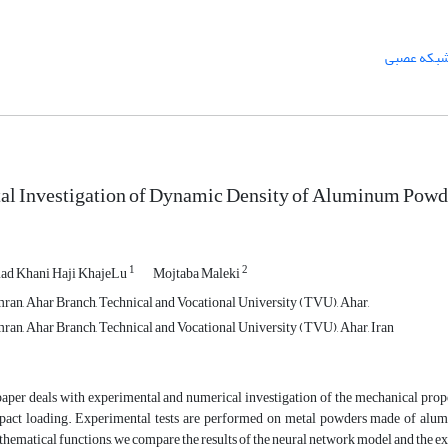
بکه عصبی
al Investigation of Dynamic Density of Aluminum Powd
1
2
d Khani Haji KhajeLu
Mojtaba Maleki
ran, Ahar Branch, Technical and Vocational University (TVU), Ahar,
ran, Ahar Branch, Technical and Vocational University (TVU), Ahar, Iran
paper deals with experimental and numerical investigation of the mechanical pro
pact loading. Experimental tests are performed on metal powders made of alumi
hematical functions, we compare the results of the neural network model and the ex