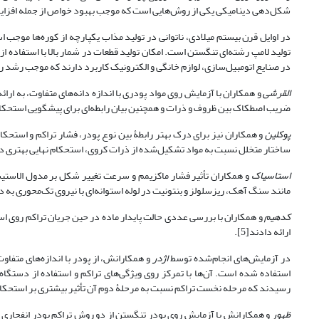
شکل‌دهی دینامیکی یکی از روش‌هایی است که موجب بهبود خواص از جمله افزایش چ
در اوایل قرن بیستم میلادی، ناتوانی در تولید مذاب یکپارچه از کوره‌ها موجب
تولید لامپ رشته‌ای تنگستن است. امکان تولید قطعات در شمار بالا با استفاده 
در صنایع اتومبیل‌سازی، لوازم خانگی و الکترونیک کاربرد دارند که موجب رشد ر
القرشی
و همکاران با آزمایش روی مواد پودری با اندازه دانه‌های متفاوت، به ا
ضریب اصطکاک بین ظروف و ذرات و همچنین بیان رابطه‌ای برای پیشگویی استحکام ن
پوکلین
و همکاران نیز برای درک بهتر رابطۀ بین نوع پودر، فشار تراکم و استحکام
ساختار متخلل نسبت به مواد تشکیل‌شده از ذرات کروی، استحکام نهایی بهتری دارن
استاسیاک
و همکاران تأثیر فشار ماکزیمم و سرعت تغییر شکل بر مدول الاستیس
مانند سنگ آهک، ریزسلولز و بنتونیت در لوله استوانه‌ای با نیروی تک‌محوری به دس
کدهیم
و همکاران با بررسی عددی حالت پایدار ماده در حین جریان تراکم روی اس
ارائه دادند[5].
در آزمایش‌های انجام‌شده توسط
اژدر
و همکارانش، از پودر با اندازه‌های متف
استفاده شده است. آن‌ها با تمرکز روی ویژگی‌های تراکم و استفاده از دستگا
رسیدند که مرحله نخست تراکم نسبت به مرحلۀ دوم آن تأثیر بیشتری بر استحکام نه
ظهور
و همکارانش با آزمایش روی پودر تنگستن از دو روش تراکم پودر انفجاری ز