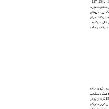
از انجام آزمایش مورد بررسی قرار گیرند. شکل شماره 1 نمایی از دستگاه پرتابگر گازی را نشان می‌دهد. در آزمایش انجام‌گرفته، از پودر آلومینیوم خالص با دانه‌بندی 127- ، 254-127+
رعت‌های متفاوت مورد
شده و تحت بارگذاری ضربه‌ای
 می‌کند. برای
چگالی می‌شود.
همچنین برای سهولت در خارج‌کردن قطعه (پودر) از سیلندر، از روان‌کننده برای کاهش اصطکاک بین جداره سیلندر و قطعۀ تولید‌شده استفاده شده است. شکل شماره 2 پرتابه و قالب
در آزمایش‌های انجام‌شده در این تحقیق، پودر آلومینیوم با خلوص 90 درصد با سه توزیع اندازه دانه متفاوت شامل کمتر از 127 میکرون (پودر A)، بین 127 تا 254 میکرون (پودر B) و
فاده از دستگاه میکروسکوپ
الکترونی تهیه شده است. دانه‌بندی پودر آلومینیوم با استفاده از دستگاه الک با مش‌بندی متفاوت و مجهز به لرزاننده انجام شده است. برای انجام هر آزمایش، مقدار 15 گرم از پودر
ه به سنبه برخورد کرده و ذرات پودر را متراکم
رج‌کردن قطعۀ متراکم‌شده از درون قالب، از یک جک هیدرولیکی با ظرفیت 20 تن استفاده شده است. شکل شماره 4 بخشی از نمونه‌های