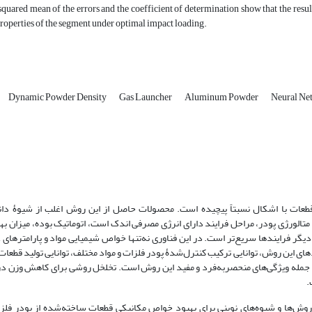
squared mean of the errors and the coefficient of determination show that the re
 properties of the segment under optimal impact loading.
Dynamic Powder Density
Gas Launcher
Aluminum Powder
Neural Ne
ات با اشکال نسبتاً پیچیده است. محصولات حاصل از این روش اغلب از شیوۀ دانه
لورژی پودر، مراحل فرایند دارای انرژی مصرفی اندک است، اتوماتیک بوده، میزان بهره
 دیگر فرایندها سریع‌تر است. در این فناوری نه‌تنها خواص شیمیایی مواد و پارامترهای
ای این روش، توانایی ترکیب کنترل‌شدۀ پودر فلزات و مواد مختلف، توانایی تولید قطعات 
از جمله ویژگی‌های منحصربه‌فرد و مفید این روش است. تخلخل روشی برای کاهش وزن در
.
 روش‌ها و شیوه‌های نوینی برای بهبود خواص مکانیکی قطعات ساخته‌شده از پودر فل