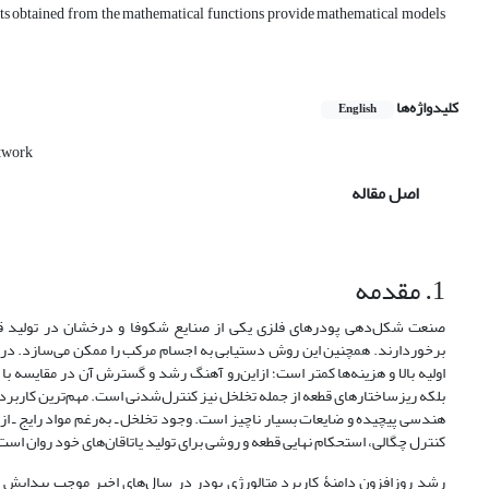
sults obtained from the mathematical functions provide mathematical models
کلیدواژه‌ها
English
twork
اصل مقاله
1. مقدمه
صنعت شکل‌دهی پودرهای فلزی یکی از صنایع شکوفا و درخشان در تولید قطع
برخوردارند. همچنین این روش دستیابی به اجسام مرکب را ممکن می‌سازد. در متا
اولیه بالا و هزینه‌ها کمتر است؛ از‌این‌رو آهنگ رشد و گسترش آن در مقایسه با
بلکه ریز‌ساختارهای قطعه از جمله تخلخل نیز کنترل‌شدنی است. مهم‌ترین کاربرده
هندسی پیچیده و ضایعات بسیار ناچیز است. وجود تخلخل ـ به‌رغم مواد رایج ـ 
کنترل چگالی، استحکام نهایی قطعه و روشی برای تولید یاتاقان‌های خود روان است
رشد روز‌افزون دامنۀ کاربرد متالورژی پودر در سال‌های اخیر موجب پیدایش