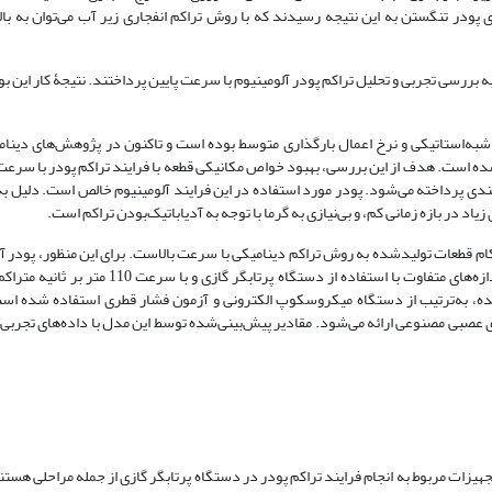
ی پودر تنگستن به این نتیجه رسیدند که با روش تراکم انفجاری زیر آب می‌توان به با
 بررسی تجربی و تحلیل تراکم پودر آلومینیوم با سرعت پایین پرداختند. نتیجۀ کار این بو
شبه‌استاتیکی و نرخ اعمال بارگذاری متوسط بوده است و تاکنون در پژوهش‌های دینا
نشده است. هدف از این بررسی، بهبود خواص مکانیکی قطعه با فرایند تراکم پودر با سرعت
بندی پرداخته می‌شود. پودر مورد استفاده در این فرایند آلومینیوم خالص است. دلیل ب
د در بازه زمانی کم، و بی‌نیازی به گرما با توجه به آدیاباتیک‌بودن تراکم است.
م قطعات تولید‌شده به روش تراکم دینامیکی با سرعت بالاست. برای این منظور، پودر آل
اندازۀ دانۀ متفاوت به صورت خالص و همچنین به صورت ترکیبی از ذرات با اندازه‌های متفاوت با استفا
آمده، به‌ترتیب از دستگاه میکروسکوپ الکترونی و آزمون فشار قطری استفاده شده ا
ای عصبی مصنوعی ارائه می‌شود. مقادیر پیش‌بینی‌شده توسط این مدل با داده‌های تجربی
هیزات مربوط به انجام فرایند تراکم پودر در دستگاه پرتابگر گازی از جمله مراحلی هست