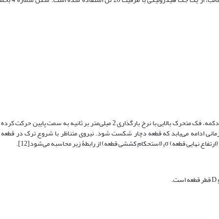
نمونه‌های تولیدشده به صورت قطری بین دو فک دستگاه قرار گرفته و با فشار دکمه، فک متحرک بالایی با نرخ بارگذاری 2 میلی‌متر بر ثا
ی توسط فک بالایی تا زمانی ادامه می‌یابد که قطعه دچار شکست شود. نیروی متناظر با شروع ترک در قطع
(ارتفاع نهایی قطعه)
σ (استحکام کششی قطعه) از رابطۀ زیر محاسبه می‌شود[12].
t