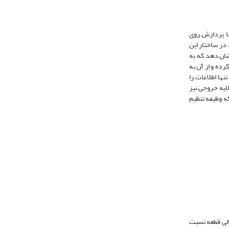
ا پردازش روی
 در ساختار این
شان دهد که به
ده و از آن به
نها اطلاعات را
ایه خروجی نیز
که وظیفه تنظیم
چگالی قطعه نسبت