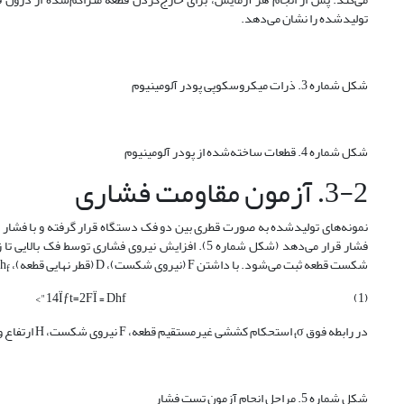
تولیدشده را نشان می‌دهد.
شکل شماره 3. ذرات میکروسکوپی پودر آلومینیوم
شکل شماره 4. قطعات ساخته‌شده از پودر آلومینیوم
3-2. آزمون مقاومت فشاری
فشار قرار می‌دهد (شکل شماره 5). افزایش نیروی فشار
شکست قطعه ثبت می‌شود. با داشتن F (نیروی شکست)، D (قطر نهایی قطعه)، h
f
14Ïƒt=2FÏ€Dhf">
(1)
در رابطه فوق
σ استحکام کششی غیرمستقیم قطعه، F نیروی شکست، H ارتفاع و D قطر قطعه است.
t
شکل شماره 5. مراحل انجام آزمون تست فشار