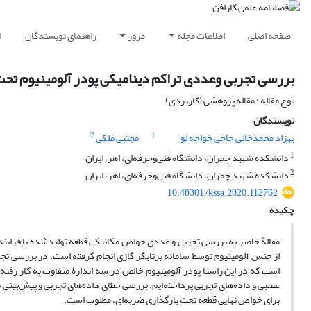
صفحه اصلی
اطلاعات مجله
مرور
راهنمای نویسندگان
ا
بررسی تجربی وعددی تراکم دینامیکی پودر آلومینیوم تحت 
نوع مقاله : مقاله پژوهشی (کاربردی)
نویسندگان
2
1
بهزاد محمدخانی حاجی خواجه لو
مجتبی ملکی
1
دانشکده شهید چمران، دانشگاه فنی‌وحرفه‌ای، اهر، ایران
2
دانشکده شهید چمران، دانشگاه فنی‌و‌حرفه‌ای، اهر، ایران
10.48301/kssa.2020.112762
چکیده
مقالۀ حاضر به بررسی تجربی و عددی خواص مکانیکی قطعه تولیدشده با فرایند تر
از جنس آلومینیوم توسط سامانه پرتابگر گازی انجام گرفته است. در بررسی تجربی
است که در این راستا پودر آلومینیوم خالص در سه اندازۀ متفاوت به کار رفته
عصبی و داده‌های تجربی پرداخته‌ایم. بررسی خطای داده‌های تجربی و پیش‌بینی 
برای خواص نهایی قطعه تحت بارگذاری ضربه‌ای، مطلوب است.