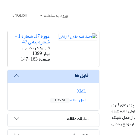
ورود به سامانه
ENGLISH
دوره 17، شماره 1 -
شماره پیاپی 47
فنی و مهندسی
بهار 1399
صفحه
147-163
فایل ها
XML
اصل مقاله
1.35 M
 پودرهای فلزی
وتی ارائه شده
ل از مدل شبکه
سابقه مقاله
ز توابع ریاضی
هم رسانی