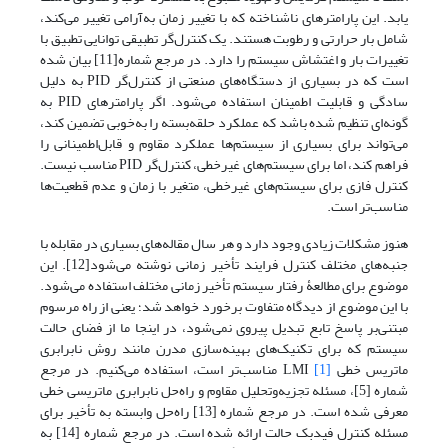
یابد. این پارامترهای ناشناخته که با تغییر زمان به‌آرامی تغییر می‌کند،
شامل بار حرارتی و رطوبت هستند. یک کنترل‌گر تطبیقی توانایی تطبیق با
تغییرات بار و اغتشاش سیستم را دارد. در مرجع شماره[11] بیان شده
است که در بسیاری از دستگاه‌های صنعتی از کنترل‌گر PID به دلیل
سادگی و قابلیت اطمینان استفاده می‌شود. اگر پارامترهای PID به
گونه‌ای تنظیم شده باشد که عملکرد حلقه‌‌بسته را به‌خوبی تضمین کند،
می‌تواند برای بسیاری از سیستم‌ها عملکرد مقاوم و ‌قابل‌اطمینانی را
فراهم کند، اما برای سیستم‌های غیرخطی، کنترل‌گر PID مناسب نیست.
کنترل فازی برای سیستم‌های غیرخطی، متغیر با زمان و عدم قطعیت‌ها
مناسب‌تر است.
هنوز مشکلات زیادی وجود دارد و هر سال مقاله‌های بسیاری در مقابله با
جنبه‌های مختلف کنترل فرایند تأخیر زمانی نوشته می‌شود[12]. این
موضوع برای مطالعۀ رفتار سیستم تأخیر زمانی مختلف استفاده می‌شود.
با این موضوع از دیدگاه متفاوت برخورد خواهد شد؛ یعنی از راه مرسوم
مبتنی‌بر پاسخ تابع تبدیل پیروی نمی‌شود، در اینجا ما از فضای حالت
سیستم که برای تکنیک‌های بهینه‌سازی مدرن مانند روش نابرابری
ماتریس خطی LMI
[1]
مناسب‌تر است، استفاده می‌کنیم. در مرجع
شماره [5]، مسئله تجزیه‌و‌‌تحلیل مقاوم و راه‌حل نابرابری ماتریسی خطی
معرفی شده است. در مرجع شماره [13] راه‌حل وابسته به تأخیر برای
مسئله کنترل فیدبک حالت ارائه شده است. در مرجع شماره [14] به