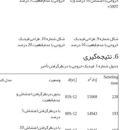
خروجی با اغتشاش 10 درصد و با
خروجی با عدم قطعیت 5 درصد
500T=
شکل شماره 9. طراحی فیدبک
شکل شماره 10. طراحی فیدبک
خروجی با عدم قطعیت 10 درصد
خروجی با عدم قطعیت 20 درصد
6. نتیجه‌گیری
جدول شماره 1. فیدبک خروجی با در‌نظر‌گرفتن تأخیر
Setteling
2
d tʃ
e
dt|e| ʃ
وضعیت
مدل کنت
time
بدون درنظر‌گرفتن اغتشاش و
059/12
15068
228
عدم قطعیت
با درنظر‌گرفتن اغتشاش 5
009/12
14943
193
درصد
با درنظر‌گرفتن اغتشاش 10