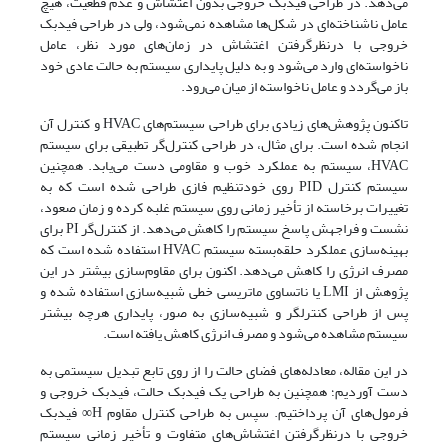
می‌دهد. در طراحی فیدبک خروجی بدون اغتشاش و عدم قطعیت، هیچ
عامل ناشناخته‌ای در شکل‌ها مشاهده نمی‌شود، ولی در طراحی فیدبک
خروجی با درنظر‌گرفتن اغتشاش در زمان‌های مورد نظر، عامل
ناخواسته‌ای وارد می‌شود و به دلیل پایداری سیستم به حالت عادی خود
باز می‌گردد و عامل ناخواسته از میان می‌رود.
تاکنون پژوهش‌های زیادی برای طراحی سیستم‌های HVAC و کنترل آن
انجام شده است. برای مثال، در طراحی کنترل‌گر تطبیقی برای سیستم
HVAC، سیستم به عملکرد خوب و مقاومی دست می‌یابد. همچنین
سیستم کنترل PID روی خودتنظیم فازی طراحی شده است که به
تغییرات برخاسته از تأخیر زمانی روی سیستم غلبه کرده و زمان صعود،
نشست و فراجهش پاسخ سیستم را کاهش می‌دهد. از کنترل‌گر PI برای
بهینه‌سازی عملکرد حلقه‌‌بسته سیستم HVAC استفاده شده است که
مصرف انرژی را کاهش می‌دهد. اکنون برای مقاوم‌سازی بیشتر در این
پژوهش از LMI یا ناتساوی ماتریسی خطی شبیه‌سازی استفاده شده و
پس از طراحی کنترلگر و شبیه‌سازی به صور، پایداری هرچه بیشتر
سیستم مشاهده می‌شود و مصرف انرژی کاهش یافته است.
در این مقاله، معادله‌های فضای حالت را از روی تابع تبدیل سیستمی به
دست آوردیم؛ همچنین به طراحی یک فیدبک حالت، فیدبک خروجی و
فرمول‌های آن پرداختیم. سپس به طراحی کنترل مقاوم H∞ فیدبک
خروجی با در‌نظر‌گرفتن اغتشا‌ش‌های متفاوت و تأخیر زمانی سیستم