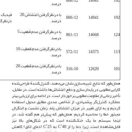
008/12
14941
192
درصد
با درنظر‌گرفتن اغتشاش 20
فیدبک خ
000/12
14941
192
درصد
درنظر‌گر
با درنظر‌گرفتن عدم قطعیت 5
861/11
14668
124
درصد
بادرنظر‌گرفتن عدم قعطیت 10
572/11
14375
113
درصد
بادرنظر‌گرفتن عدم قطعیت 20
316/10
12620
101
درصد
همان‌طور که نتایج شبیه‌سازی نشان می‌دهند، کنترل‌کنندۀ طراحی‌شده
کارایی مطلوبی در پایدارسازی و دفع اغتشاش‌ها داشته است. در مقابل،
تأخیر زمانی از مقاومت مطلوبی برخوردار است. در ادامه برای ارزیابی بهتر
عملکرد کنترل‌گر پیشنهادی، از شاخص عددی مطابق جدول استفاده
کردیم و به ازای تغییر در میزان اغتشاش پله، زمان نشست و انتگرال
مجذور خطا را محاسبه کردیم. همان‌طور که پیش‌تر هم گفته شد، در
اینجا سیستم ما یک خنک‌کننده است که در شکل‌های بالا نیز
قابل‌مشاهده است، زیرا دما را از C˚40 به C˚25 (دمای اتاق) کاهش