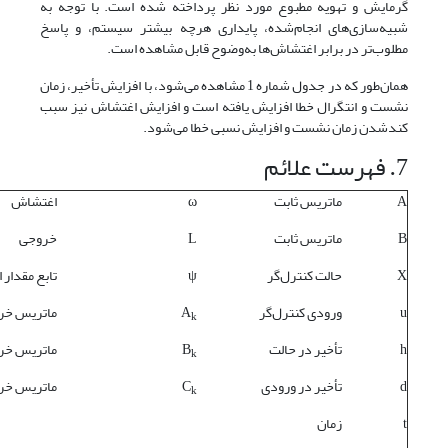
گرمایش و تهویه مطبوع مورد نظر پرداخته شده است. با توجه به
شبیه‌سازی‌های انجام‌شده، پایداری هرچه بیشتر سیستم، و پاسخ
مطلوب‌تر در برابر اغتشاش‌ها به‌وضوح قابل مشاهده است.
همان‌طور که در جدول شماره 1 مشاهده می‌شود، با افزایش تأخیر، زمان
نشست و انتگرال خطا افزایش یافته است و افزایش اغتشاش نیز سبب
کند‌شدن زمان نشست و افزایش نسبی خطا می‌شود.
7. فهرست علائم
A
ماتریس ثابت
ω
اغتشاش
B
ماتریس ثابت
L
خروجی
X
حالت کنترل‌گر
ψ
تابع مقدار ا
u
ورودی کنترل‌گر
A
ماتریس خر
k
h
تأخیر در حالت
B
ماتریس خر
k
d
تأخیر در ورودی
C
ماتریس خر
k
t
زمان