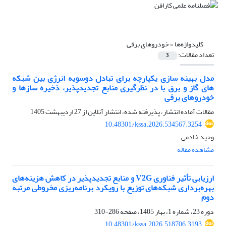
کلیدواژه‌ها =
خودروهای برقی
تعداد مقالات:
3
مدل بهینه سازی یکپارچه برای تبادل دوسویه انرژی بین شبکه
های گاز و برق با در نظرگیری منابع تجدیدپذیر، ذخیره سازها و
خودروهای برقی
مقالات آماده انتشار، پذیرفته شده، انتشار آنلاین از
27 اردیبهشت 1405
10.48301/kssa.2026.534567.3254
وحید خادمی
مشاهده مقاله
ارزیابی تأثیر فناوری V2G و منابع تجدیدپذیر در کاهش هزینه‌های
بهره‌برداری شبکه‌های توزیع با رویکرد برنامه‌ریزی مخروطی مرتبه
دوم
دوره 23، شماره 1، بهار 1405، صفحه
286-310
10.48301/kssa.2026.518706.3193