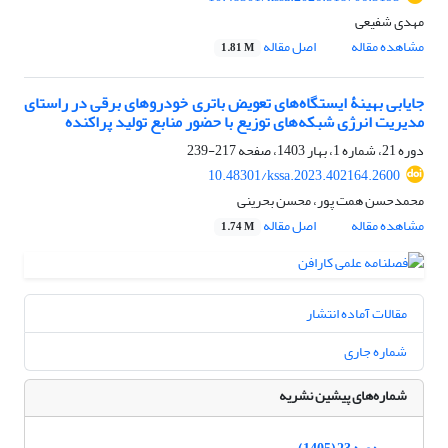
مهدی شفیعی
مشاهده مقاله
اصل مقاله
1.81 M
جایابی بهینۀ ایستگاه‌های تعویض باتری خودروهای برقی در راستای
مدیریت انرژی شبکه‌های توزیع با حضور منابع تولید پراکنده
دوره 21، شماره 1، بهار 1403، صفحه
217-239
10.48301/kssa.2023.402164.2600
محمدحسن همت پور، محسن بحرینی
مشاهده مقاله
اصل مقاله
1.74 M
مقالات آماده انتشار
شماره جاری
شماره‌های پیشین نشریه
دوره 23 (1405)