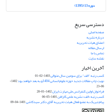
دوره 13 (1395)
دسترسی سریع
صفحه اصلی
درباره نشریه
اعضای هیات تحریریه
ارسال مقاله
تماس با ما
نقشه سایت
آخرین اخبار
کسب رتبه "الف" برای سومین سال متوالی
1403-02-01
نوبت چاپ مقالات جدید حوزه علوم انسانی 1404و به بعد خواهد بود
1402-
06-23
فراخوان اولین کنفرانس ملی مهارت ایران
1402-01-28
کسب رتبه «الف» نشریه علمی کارافن
1401-05-06
پیام تبریک به عضو فعال هیئت تحریریه آقای دکتر سیدکاشی
1401-04-09