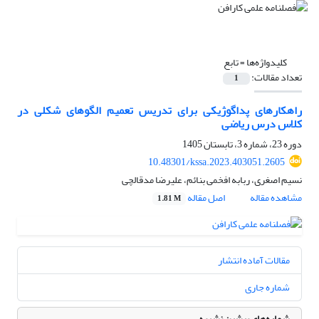
کلیدواژه‌ها =
تابع
تعداد مقالات:
1
راهکارهای پداگوژیکی برای تدریس تعمیم الگوهای شکلی در
کلاس درس ریاضی
دوره 23، شماره 3، تابستان 1405
10.48301/kssa.2023.403051.2605
نسیم اصغری، ربابه افخمی بنائم، علیرضا مدقالچی
مشاهده مقاله
اصل مقاله
1.81 M
مقالات آماده انتشار
شماره جاری
شماره‌های پیشین نشریه