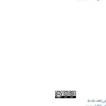
لی
1403-02-01
نوبت چاپ مقالات جدید حوزه علوم انسانی 1404و به بعد