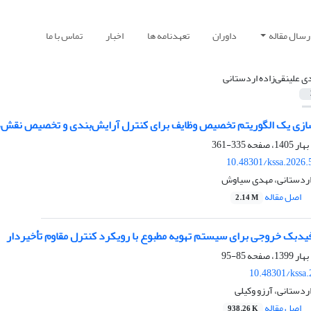
رسال مقاله
داوران
تعهدنامه ها
اخبار
تماس با ما
ی علینقی‌زاده اردستانی
ازی یک الگوریتم تخصیص وظایف برای کنترل آرایش‌بندی و تخصیص نقش‌ها در
335-361
10.48301/kssa.2026.
 اردستانی، مهدی سیاوش
اصل مقاله
2.14 M
یدبک خروجی برای سیستم تهویه مطبوع با رویکرد کنترل مقاوم تأخیردار
85-95
10.48301/kssa
ردستانی، آرزو وکیلی
اصل مقاله
938.26 K